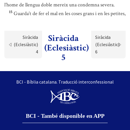
l’home de llengua doble mereix una condemna severa.
15
Guarda’t de fer el mal en les coses grans i en les petites,
Siràcida
Siràcida
Siràcida
(Eclesiàstic)
(Eclesiàstic)
(Eclesiàstic)
4
6
5
BCI - Bíblia catalana. Traducció interconfessional
BCI - També disponible en APP