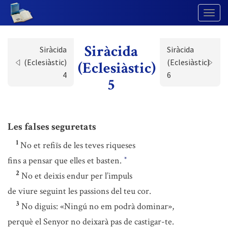
Togg
Navig
Siràcida
Siràcida
Siràcida
(Eclesiàstic)
(Eclesiàstic)
(Eclesiàstic)
4
6
5
Les falses seguretats
1
No et refiïs de les teves riqueses
fins a pensar que elles et basten.
*
2
No et deixis endur per l’impuls
de viure seguint les passions del teu cor.
3
No diguis: «Ningú no em podrà dominar»,
perquè el Senyor no deixarà pas de castigar-te.