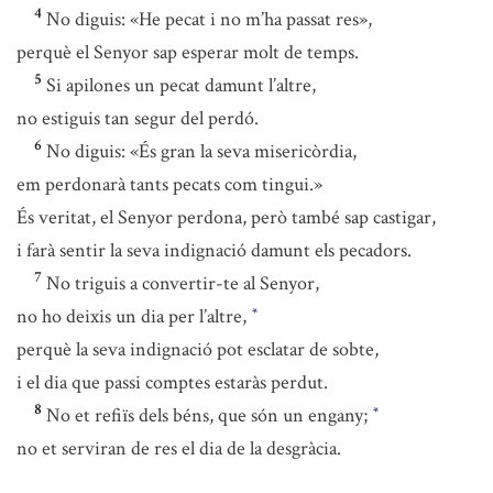
4
No diguis: «He pecat i no m’ha passat res»,
perquè el Senyor sap esperar molt de temps.
5
Si apilones un pecat damunt l’altre,
no estiguis tan segur del perdó.
6
No diguis: «És gran la seva misericòrdia,
em perdonarà tants pecats com tingui.»
És veritat, el Senyor perdona, però també sap castigar,
i farà sentir la seva indignació damunt els pecadors.
7
No triguis a convertir-te al Senyor,
no ho deixis un dia per l’altre,
*
perquè la seva indignació pot esclatar de sobte,
i el dia que passi comptes estaràs perdut.
8
No et refiïs dels béns, que són un engany;
*
no et serviran de res el dia de la desgràcia.