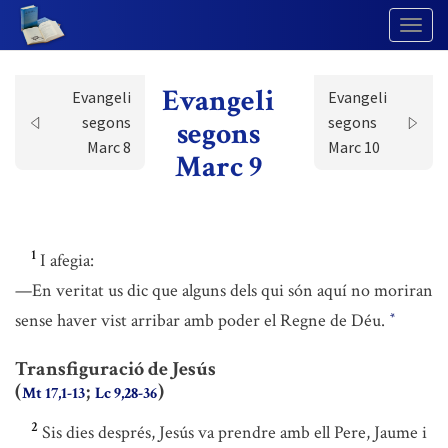
Togg
Navig
Evangeli
Evangeli
Evangeli
segons
segons
segons
Marc 8
Marc 10
Marc 9
1
I afegia:
—En veritat us dic que alguns dels qui són aquí no moriran
sense haver vist arribar amb poder el Regne de Déu.
*
Transfiguració de Jesús
(
;
)
Mt 17,1-13
Lc 9,28-36
2
Sis dies després, Jesús va prendre amb ell Pere, Jaume i