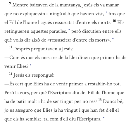
9
Mentre baixaven de la muntanya, Jesús els va manar
que no expliquessin a ningú allò que havien vist,
fins que
*
10
el Fill de l’home hagués ressuscitat d’entre els morts.
Ells
retingueren aquestes paraules,
però discutien entre ells
*
què volia dir això de «ressuscitar d’entre els morts».
*
11
Després preguntaven a Jesús:
—Com és que els mestres de la Llei diuen que primer ha de
venir Elies?
*
12
Jesús els respongué:
—És cert que Elies ha de venir primer a restablir-ho tot.
Però llavors, per què l’Escriptura diu del Fill de l’home que
13
ha de patir molt i ha de ser tingut per no res?
Doncs bé,
jo us asseguro que Elies ja ha vingut i que han fet d’ell el
que els ha semblat, tal com d’ell diu l’Escriptura.
*