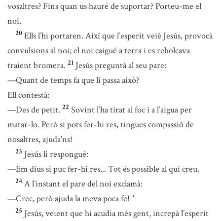
vosaltres? Fins quan us hauré de suportar? Porteu-me el
noi.
20
Ells l’hi portaren. Així que l’esperit veié Jesús, provocà
convulsions al noi; el noi caigué a terra i es rebolcava
21
traient bromera.
Jesús preguntà al seu pare:
—Quant de temps fa que li passa això?
Ell contestà:
22
—Des de petit.
Sovint l’ha tirat al foc i a l’aigua per
matar-lo. Però si pots fer-hi res, tingues compassió de
nosaltres, ajuda’ns!
23
Jesús li respongué:
—Em dius si puc fer-hi res... Tot és possible al qui creu.
24
A l’instant el pare del noi exclamà:
—Crec, però ajuda la meva poca fe!
*
25
Jesús, veient que hi acudia més gent, increpà l’esperit