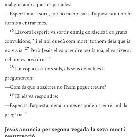
maligne amb aquestes paraules:
—Esperit mut i sord, jo t’ho mano: surt d’aquest noi i no hi
tornis a entrar més.
26
Llavors l’esperit va sortir enmig de xiscles i de grans
convulsions,
i el noi quedà com mort: tothom deia que ja
*
27
no vivia.
Però Jesús el va prendre per la mà, el va aixecar
i el noi es posà dret.
*
28
Un cop a casa tots sols, els seus deixebles li
preguntaven:
—Com és que nosaltres no l’hem pogut treure?
29
Ell els va respondre:
—Esperits d’aquesta mena només es poden treure amb la
pregària.
*
Jesús anuncia per segona vegada la seva mort i
resurrecció