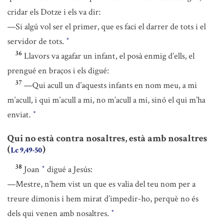
cridar els Dotze i els va dir:
—Si algú vol ser el primer, que es faci el darrer de tots i el
servidor de tots.
*
36
Llavors va agafar un infant, el posà enmig d’ells, el
prengué en braços i els digué:
37
—Qui acull un d’aquests infants en nom meu, a mi
m’acull, i qui m’acull a mi, no m’acull a mi, sinó el qui m’ha
enviat.
*
Qui no està contra nosaltres, està amb nosaltres
(
)
Lc 9,49-50
38
Joan
digué a Jesús:
*
—Mestre, n’hem vist un que es valia del teu nom per a
treure dimonis i hem mirat d’impedir-ho, perquè no és
dels qui venen amb nosaltres.
*