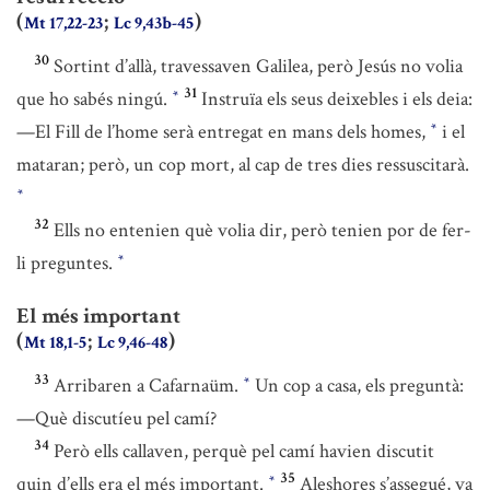
(
;
)
Mt 17,22-23
Lc 9,43b-45
30
Sortint d’allà, travessaven Galilea, però Jesús no volia
31
que ho sabés ningú.
Instruïa els seus deixebles i els deia:
*
—El Fill de l’home serà entregat en mans dels homes,
i el
*
mataran; però, un cop mort, al cap de tres dies ressuscitarà.
*
32
Ells no entenien què volia dir, però tenien por de fer-
li preguntes.
*
El més important
(
;
)
Mt 18,1-5
Lc 9,46-48
33
Arribaren a Cafarnaüm.
Un cop a casa, els preguntà:
*
—Què discutíeu pel camí?
34
Però ells callaven, perquè pel camí havien discutit
35
quin d’ells era el més important.
Aleshores s’assegué, va
*