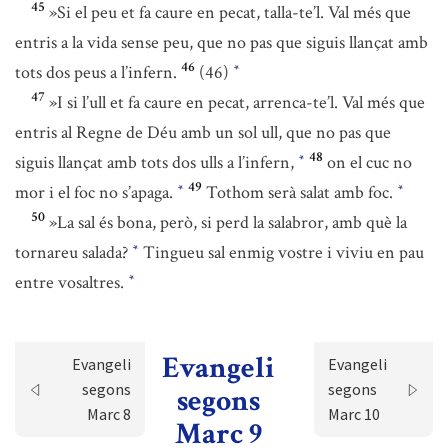
45
»Si el peu et fa caure en pecat, talla-te’l. Val més que
entris a la vida sense peu, que no pas que siguis llançat amb
46
tots dos peus a l’infern.
(46)
*
47
»I si l’ull et fa caure en pecat, arrenca-te’l. Val més que
entris al Regne de Déu amb un sol ull, que no pas que
48
siguis llançat amb tots dos ulls a l’infern,
on el cuc no
*
49
mor i el foc no s’apaga.
Tothom serà salat amb foc.
*
*
50
»La sal és bona, però, si perd la salabror, amb què la
tornareu salada?
Tingueu sal enmig vostre i viviu en pau
*
entre vosaltres.
*
Evangeli
Evangeli
Evangeli
segons
segons
segons
Marc 8
Marc 10
Marc 9