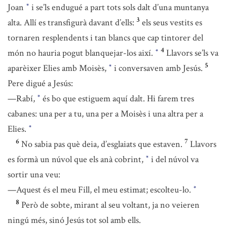
Joan
i se’ls endugué a part tots sols dalt d’una muntanya
*
3
alta. Allí es transfigurà davant d’ells:
els seus vestits es
tornaren resplendents i tan blancs que cap tintorer del
4
món no hauria pogut blanquejar-los així.
Llavors se’ls va
*
5
aparèixer Elies amb Moisès,
i conversaven amb Jesús.
*
Pere digué a Jesús:
—Rabí,
és bo que estiguem aquí dalt. Hi farem tres
*
cabanes: una per a tu, una per a Moisès i una altra per a
Elies.
*
6
7
No sabia pas què deia, d’esglaiats que estaven.
Llavors
es formà un núvol que els anà cobrint,
i del núvol va
*
sortir una veu:
—Aquest és el meu Fill, el meu estimat; escolteu-lo.
*
8
Però de sobte, mirant al seu voltant, ja no veieren
ningú més, sinó Jesús tot sol amb ells.