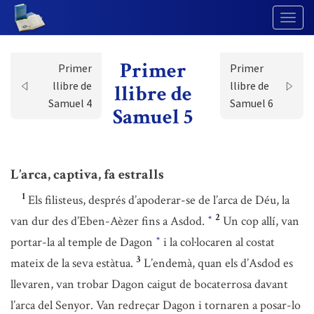
Togg
Navig
Primer
Primer
Primer
llibre de
llibre de
llibre de
Samuel 4
Samuel 6
Samuel 5
L’arca, captiva, fa estralls
1
Els filisteus, després d’apoderar-se de l’arca de Déu, la
2
van dur des d’Eben-Aèzer fins a Asdod.
Un cop allí, van
*
portar-la al temple de Dagon
i la col·locaren al costat
*
3
mateix de la seva estàtua.
L’endemà, quan els d’Asdod es
llevaren, van trobar Dagon caigut de bocaterrosa davant
l’arca del Senyor. Van redreçar Dagon i tornaren a posar-lo