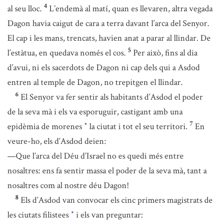
4
al seu lloc.
L’endemà al matí, quan es llevaren, altra vegada
Dagon havia caigut de cara a terra davant l’arca del Senyor.
El cap i les mans, trencats, havien anat a parar al llindar. De
5
l’estàtua, en quedava només el cos.
Per això, fins al dia
d’avui, ni els sacerdots de Dagon ni cap dels qui a Asdod
entren al temple de Dagon, no trepitgen el llindar.
6
El Senyor va fer sentir als habitants d’Asdod el poder
de la seva mà i els va esporuguir, castigant amb una
7
epidèmia de morenes
la ciutat i tot el seu territori.
En
*
veure-ho, els d’Asdod deien:
—Que l’arca del Déu d’Israel no es quedi més entre
nosaltres: ens fa sentir massa el poder de la seva mà, tant a
nosaltres com al nostre déu Dagon!
8
Els d’Asdod van convocar els cinc primers magistrats de
les ciutats filistees
i els van preguntar:
*