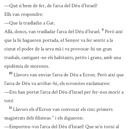
—Què n’hem de fer, de l’arca del Déu d’Israel?
Ells van respondre:
—Que la traslladin a Gat.
9
Allà, doncs, van traslladar l’arca del Déu d’Israel.
Però així
que la hi hagueren portada, el Senyor va fer sentir a la
ciutat el poder de la seva mà i va provocar-hi un gran
trasbals, castigant-ne els habitants, petits i grans, amb una
epidèmia de morenes.
10
Llavors van enviar l’arca de Déu a Ecron. Però així que
l’arca de Déu va arribar-hi, els ecronites exclamaren:
—Ens han portat l’arca del Déu d’Israel per fer-nos morir a
tots!
11
Llavors els d’Ecron van convocar els cinc primers
magistrats dels filisteus
i els digueren:
*
—Emporteu-vos l’arca del Déu d’Israel! Que se’n torni al