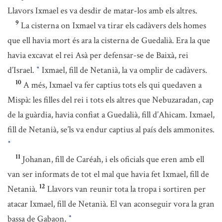
Llavors Ixmael es va desdir de matar-los amb els altres.
9
La cisterna on Ixmael va tirar els cadàvers dels homes
que ell havia mort és ara la cisterna de Guedalià. Era la que
havia excavat el rei Asà per defensar-se de Baixà, rei
d’Israel.
Ixmael, fill de Netanià, la va omplir de cadàvers.
*
10
A més, Ixmael va fer captius tots els qui quedaven a
Mispà: les filles del rei i tots els altres que Nebuzaradan, cap
de la guàrdia, havia confiat a Guedalià, fill d’Ahicam. Ixmael,
fill de Netanià, se’ls va endur captius al país dels ammonites.
*
11
Johanan, fill de Caréah, i els oficials que eren amb ell
van ser informats de tot el mal que havia fet Ixmael, fill de
12
Netanià.
Llavors van reunir tota la tropa i sortiren per
atacar Ixmael, fill de Netanià. El van aconseguir vora la gran
bassa de Gabaon.
*