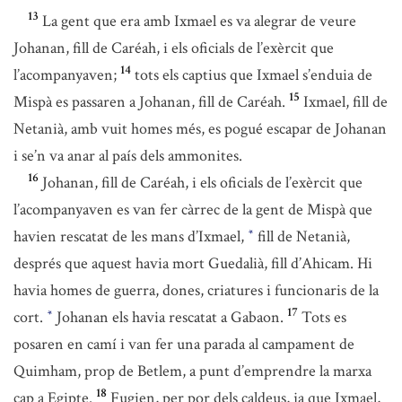
13
La gent que era amb Ixmael es va alegrar de veure
Johanan, fill de Caréah, i els oficials de l’exèrcit que
14
l’acompanyaven;
tots els captius que Ixmael s’enduia de
15
Mispà es passaren a Johanan, fill de Caréah.
Ixmael, fill de
Netanià, amb vuit homes més, es pogué escapar de Johanan
i se’n va anar al país dels ammonites.
16
Johanan, fill de Caréah, i els oficials de l’exèrcit que
l’acompanyaven es van fer càrrec de la gent de Mispà que
havien rescatat de les mans d’Ixmael,
fill de Netanià,
*
després que aquest havia mort Guedalià, fill d’Ahicam. Hi
havia homes de guerra, dones, criatures i funcionaris de la
17
cort.
Johanan els havia rescatat a Gabaon.
Tots es
*
posaren en camí i van fer una parada al campament de
Quimham, prop de Betlem, a punt d’emprendre la marxa
18
cap a Egipte.
Fugien, per por dels caldeus, ja que Ixmael,