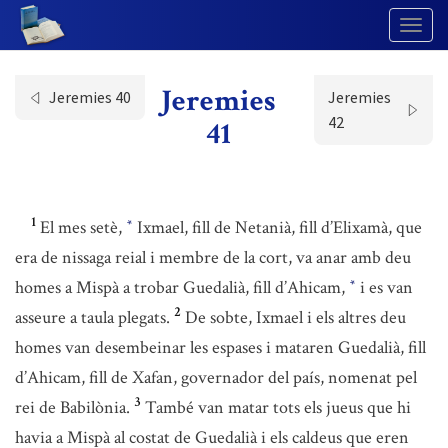
Togg
Navig
Jeremies
Jeremies 40
Jeremies
42
41
1
El mes setè,
Ixmael, fill de Netanià, fill d’Elixamà, que
*
era de nissaga reial i membre de la cort, va anar amb deu
homes a Mispà a trobar Guedalià, fill d’Ahicam,
i es van
*
2
asseure a taula plegats.
De sobte, Ixmael i els altres deu
homes van desembeinar les espases i mataren Guedalià, fill
d’Ahicam, fill de Xafan, governador del país, nomenat pel
3
rei de Babilònia.
També van matar tots els jueus que hi
havia a Mispà al costat de Guedalià i els caldeus que eren