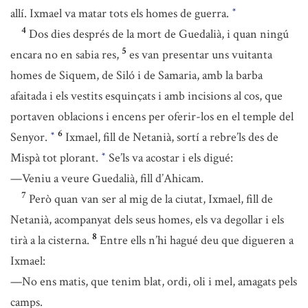
allí. Ixmael va matar tots els homes de guerra.
*
4
Dos dies després de la mort de Guedalià, i quan ningú
5
encara no en sabia res,
es van presentar uns vuitanta
homes de Siquem, de Siló i de Samaria, amb la barba
afaitada i els vestits esquinçats i amb incisions al cos, que
portaven oblacions i encens per oferir-los en el temple del
6
Senyor.
Ixmael, fill de Netanià, sortí a rebre’ls des de
*
Mispà tot plorant.
Se’ls va acostar i els digué:
*
—Veniu a veure Guedalià, fill d’Ahicam.
7
Però quan van ser al mig de la ciutat, Ixmael, fill de
Netanià, acompanyat dels seus homes, els va degollar i els
8
tirà a la cisterna.
Entre ells n’hi hagué deu que digueren a
Ixmael:
—No ens matis, que tenim blat, ordi, oli i mel, amagats pels
camps.