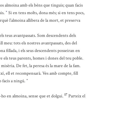
los almoina amb els béns que tinguis; quan facis
uis.
Si en tens molts, dona més; si en tens pocs,
*
rquè l’almoina allibera de la mort, et preserva
els teus avantpassats. Som descendents dels
ll meu: tots els nostres avantpassats, des del
a fillada, i els seus descendents posseiran en
re els teus parents, homes i dones del teu poble.
misèria. De fet, la peresa és la mare de la fam.
ixí, ell et recompensarà. Ves amb compte, fill
o facis a ningú.
*
17
a-ho en almoina, sense que et dolgui.
Parteix el