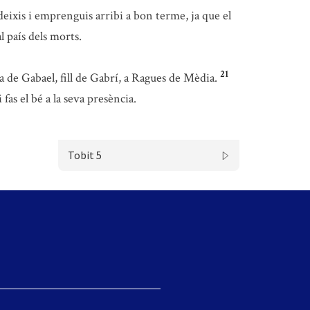
eixis i emprenguis arribi a bon terme, ja que el
l país dels morts.
21
a de Gabael, fill de Gabrí, a Ragues de Mèdia.
as el bé a la seva presència.
Tobit 5