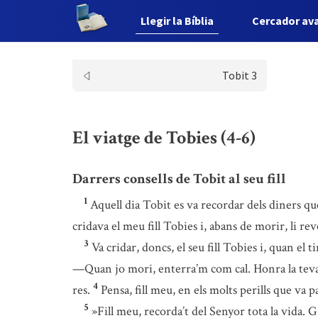
Llegir la Bíblia
Cercador av
Tobit 3
El viatge de Tobies (4-6)
Darrers consells de Tobit al seu fill
1
Aquell dia Tobit es va recordar dels diners qu
cridava el meu fill Tobies i, abans de morir, li rev
3
Va cridar, doncs, el seu fill Tobies i, quan el ti
—Quan jo mori, enterra’m com cal. Honra la teva 
4
res.
Pensa, fill meu, en els molts perills que va 
5
»Fill meu, recorda’t del Senyor tota la vida.