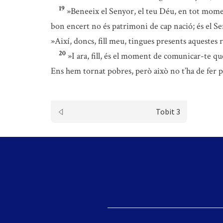
19
»Beneeix el Senyor, el teu Déu, en tot momen
bon encert no és patrimoni de cap nació; és el Sen
»Així, doncs, fill meu, tingues presents aquestes
20
»I ara, fill, és el moment de comunicar-te qu
Ens hem tornat pobres, però això no t’ha de fer po
Tobit 3