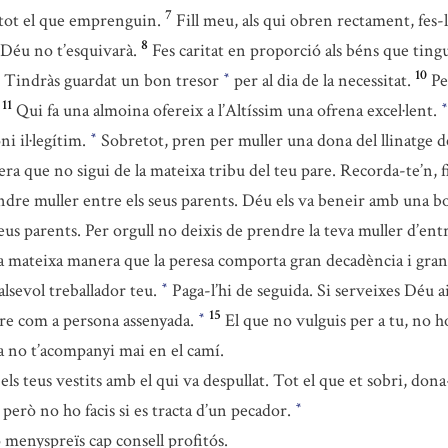
7
tot el que emprenguin.
Fill meu, als qui obren rectament, fes-
8
 Déu no t’esquivarà.
Fes caritat en proporció als béns que ting
10
Tindràs guardat un bon tresor
per al dia de la necessitat.
Pe
*
11
Qui fa una almoina ofereix a l’Altíssim una ofrena excel·lent.
*
i il·legítim.
Sobretot, pren per muller una dona del llinatge d
*
ra que no sigui de la mateixa tribu del teu pare. Recorda-te’n, fi
dre muller entre els seus parents. Déu els va beneir amb una bon
 teus parents. Per orgull no deixis de prendre la teva muller d’ent
e la mateixa manera que la peresa comporta gran decadència i gran 
alsevol treballador teu.
Paga-l’hi de seguida. Si serveixes Déu a
*
15
pre com a persona assenyada.
El que no vulguis per a tu, no h
*
a no t’acompanyi mai en el camí.
els teus vestits amb el qui va despullat. Tot el que et sobri, don
però no ho facis si es tracta d’un pecador.
*
menyspreïs cap consell profitós.