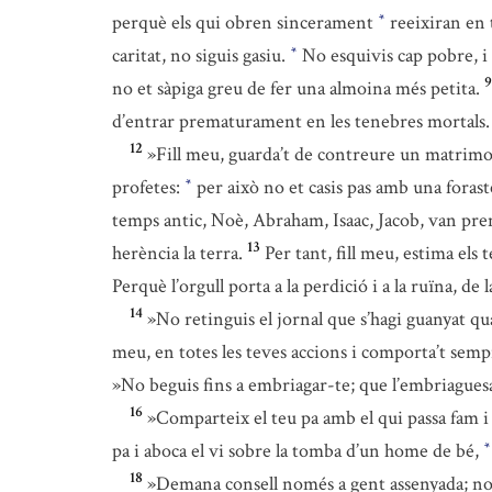
perquè els qui obren sincerament
reeixiran en 
*
caritat, no siguis gasiu.
No esquivis cap pobre, i
*
9
no et sàpiga greu de fer una almoina més petita.
d’entrar prematurament en les tenebres mortals.
12
»Fill meu, guarda’t de contreure un matrimon
profetes:
per això no et casis pas amb una foraste
*
temps antic, Noè, Abraham, Isaac, Jacob, van pren
13
herència la terra.
Per tant, fill meu, estima els
Perquè l’orgull porta a la perdició i a la ruïna, d
14
»No retinguis el jornal que s’hagi guanyat qu
meu, en totes les teves accions i comporta’t sem
»No beguis fins a embriagar-te; que l’embriagues
16
»Comparteix el teu pa amb el qui passa fam i 
pa i aboca el vi sobre la tomba d’un home de bé,
*
18
»Demana consell només a gent assenyada; no 