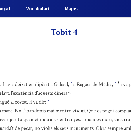
ançat
Vocabulari
Mapes
Tobit 4
2
e havia deixat en dipòsit a Gabael,
a Ragues de Mèdia,
i va 
*
*
elava l’existència d’aquests diners?»
ngué al costat, li va dir:
*
mare. No l’abandonis mai mentre visqui. Que es pugui complaure 
passar per tu quan et duia a les entranyes. I quan es mori, enterra
 Guarda’t de pecar, no violis els seus manaments. Obra sempre amb