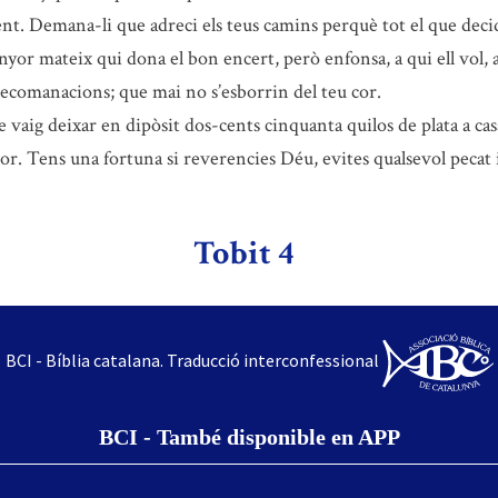
t. Demana-li que adreci els teus camins perquè tot el que decid
yor mateix qui dona el bon encert, però enfonsa, a qui ell vol, a
 recomanacions; que mai no s’esborrin del teu cor.
e vaig deixar en dipòsit dos-cents cinquanta quilos de plata a cas
r. Tens una fortuna si reverencies Déu, evites qualsevol pecat i f
Tobit 4
BCI - Bíblia catalana. Traducció interconfessional
BCI - També disponible en APP