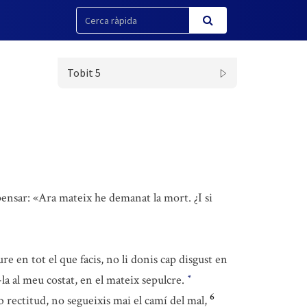
Tobit 5
pensar: «Ara mateix he demanat la mort. ¿I si
en tot el que facis, no li donis cap disgust en
-la al meu costat, en el mateix sepulcre.
*
6
 rectitud, no segueixis mai el camí del mal,