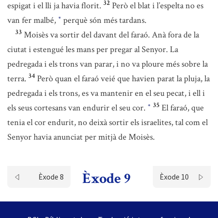
32
espigat i el lli ja havia florit.
Però el blat i l’espelta no es
van fer malbé,
perquè són més tardans.
*
33
Moisès va sortir del davant del faraó. Anà fora de la
ciutat i estengué les mans per pregar al Senyor. La
pedregada i els trons van parar, i no va ploure més sobre la
34
terra.
Però quan el faraó veié que havien parat la pluja, la
pedregada i els trons, es va mantenir en el seu pecat, i ell i
35
els seus cortesans van endurir el seu cor.
El faraó, que
*
tenia el cor endurit, no deixà sortir els israelites, tal com el
Senyor havia anunciat per mitjà de Moisès.
Èxode 9
Èxode 8
Èxode 10