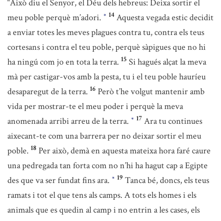
“Això diu el Senyor, el Déu dels hebreus: Deixa sortir el
14
meu poble perquè m’adori.
Aquesta vegada estic decidit
*
a enviar totes les meves plagues contra tu, contra els teus
cortesans i contra el teu poble, perquè sàpigues que no hi
15
ha ningú com jo en tota la terra.
Si hagués alçat la meva
mà per castigar-vos amb la pesta, tu i el teu poble hauríeu
16
desaparegut de la terra.
Però t’he volgut mantenir amb
vida per mostrar-te el meu poder i perquè la meva
17
anomenada arribi arreu de la terra.
Ara tu continues
*
aixecant-te com una barrera per no deixar sortir el meu
18
poble.
Per això, demà en aquesta mateixa hora faré caure
una pedregada tan forta com no n’hi ha hagut cap a Egipte
19
des que va ser fundat fins ara.
Tanca bé, doncs, els teus
*
ramats i tot el que tens als camps. A tots els homes i els
animals que es quedin al camp i no entrin a les cases, els