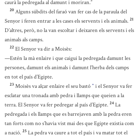
caurà la pedregada al damunt i moriran.”
20
Alguns súbdits del faraó van fer cas de la paraula del
21
Senyor i feren entrar a les cases els servents i els animals.
D’altres, però, no la van escoltar i deixaren els servents i els
animals als camps.
22
El Senyor va dir a Moisès:
—Estén la mà enlaire i que caigui la pedregada damunt les
persones, damunt els animals i damunt l’herba dels camps
en tot el país d’Egipte.
23
Moisès va alçar enlaire el seu bastó
i el Senyor va fer
*
esclatar una tronada amb pedra i llamps que queien a la
24
terra. El Senyor va fer pedregar al país d’Egipte.
La
pedregada i els llamps que es barrejaven amb la pedra eren
tan forts com no s’havia vist mai des que Egipte existia com
25
a nació.
La pedra va caure a tot el país i va matar tot el