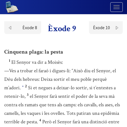
Togg
Navig
Èxode 9
Èxode 8
Èxode 10
Cinquena plaga: la pesta
1
El Senyor va dir a Moisès:
—Ves a trobar el faraó i digues-li: “Això diu el Senyor, el
Déu dels hebreus: Deixa sortir el meu poble perquè
2
m’adori.
Si et negues a deixar-lo sortir, si t’entestes a
*
3
retenir-lo,
el Senyor farà sentir el poder de la seva mà
contra els ramats que tens als camps: els cavalls, els ases, els
camells, les vaques i les ovelles. Tots patiran una epidèmia
4
terrible de pesta.
Però el Senyor farà una distinció entre