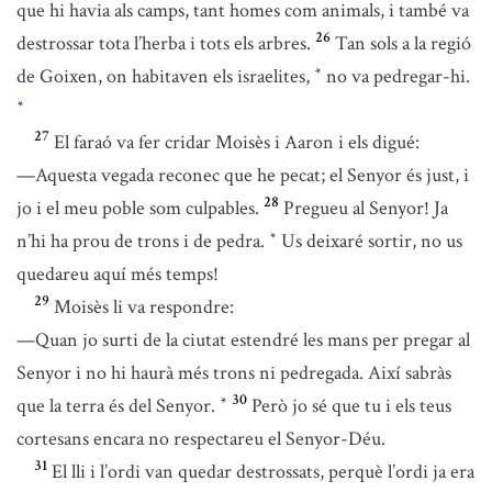
que hi havia als camps, tant homes com animals, i també va
26
destrossar tota l’herba i tots els arbres.
Tan sols a la regió
de Goixen, on habitaven els israelites,
no va pedregar-hi.
*
*
27
El faraó va fer cridar Moisès i Aaron i els digué:
—Aquesta vegada reconec que he pecat; el Senyor és just, i
28
jo i el meu poble som culpables.
Pregueu al Senyor! Ja
n’hi ha prou de trons i de pedra.
Us deixaré sortir, no us
*
quedareu aquí més temps!
29
Moisès li va respondre:
—Quan jo surti de la ciutat estendré les mans per pregar al
Senyor i no hi haurà més trons ni pedregada. Així sabràs
30
que la terra és del Senyor.
Però jo sé que tu i els teus
*
cortesans encara no respectareu el Senyor-Déu.
31
El lli i l’ordi van quedar destrossats, perquè l’ordi ja era