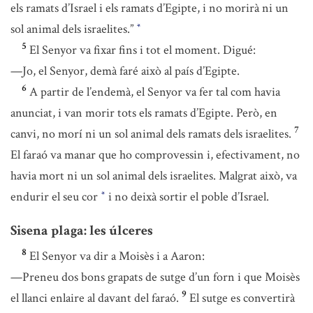
els ramats d’Israel i els ramats d’Egipte, i no morirà ni un
sol animal dels israelites.”
*
5
El Senyor va fixar fins i tot el moment. Digué:
—Jo, el Senyor, demà faré això al país d’Egipte.
6
A partir de l’endemà, el Senyor va fer tal com havia
anunciat, i van morir tots els ramats d’Egipte. Però, en
7
canvi, no morí ni un sol animal dels ramats dels israelites.
El faraó va manar que ho comprovessin i, efectivament, no
havia mort ni un sol animal dels israelites. Malgrat això, va
endurir el seu cor
i no deixà sortir el poble d’Israel.
*
Sisena plaga: les úlceres
8
El Senyor va dir a Moisès i a Aaron:
—Preneu dos bons grapats de sutge d’un forn i que Moisès
9
el llanci enlaire al davant del faraó.
El sutge es convertirà