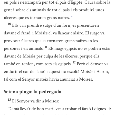
en pols i s’escamparà per tot el país d’Egipte. Caurà sobre la
gent i sobre els animals de tot el país i els produirà unes
úlceres que es tornaran grans nafres.
*
10
Ells van prendre sutge d’un forn, es presentaren
davant el faraó, i Moisès el va llançar enlaire. El sutge va
provocar úlceres que es tornaren grans nafres en les
11
persones i els animals.
Els mags egipcis no es podien estar
davant de Moisès per culpa de les úlceres, perquè ells
12
també en tenien, com tots els egipcis.
Però el Senyor va
endurir el cor del faraó i aquest no escoltà Moisès i Aaron,
tal com el Senyor mateix havia anunciat a Moisès.
Setena plaga: la pedregada
13
El Senyor va dir a Moisès:
—Demà lleva’t de bon matí, ves a trobar el faraó i digues-li: