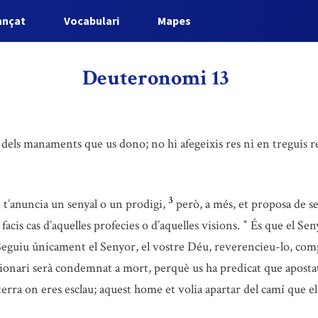
ançat
Vocabulari
Mapes
Deuteronomi 13
 dels manaments que us dono; no hi afegeixis res ni en treguis r
3
 t’anuncia un senyal o un prodigi,
però, a més, et proposa de s
facis cas d’aquelles profecies o d’aquelles visions.
És que el Seny
*
Seguiu únicament el Senyor, el vostre Déu, reverencieu-lo, comp
isionari serà condemnat a mort, perquè us ha predicat que apostaté
la terra on eres esclau; aquest home et volia apartar del camí que 