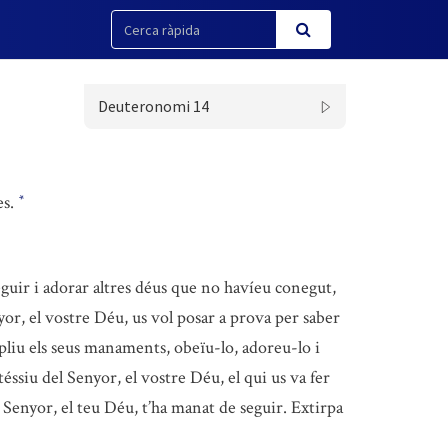
Deuteronomi 14
es.
*
eguir i adorar altres déus que no havíeu conegut,
or, el vostre Déu, us vol posar a prova per saber
liu els seus manaments, obeïu-lo, adoreu-lo i
ssiu del Senyor, el vostre Déu, el qui us va fer
el Senyor, el teu Déu, t’ha manat de seguir. Extirpa