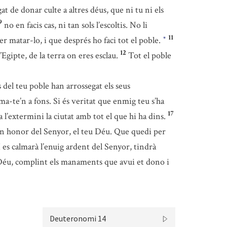
gat de donar culte a altres déus, que ni tu ni els
9
no en facis cas, ni tan sols l’escoltis. No li
11
per matar-lo, i que després ho faci tot el poble.
*
12
’Egipte, de la terra on eres esclau.
Tot el poble
del teu poble han arrossegat els seus
ma-te’n a fons. Si és veritat que enmig teu s’ha
17
a a l’extermini la ciutat amb tot el que hi ha dins.
a en honor del Senyor, el teu Déu. Que quedi per
 es calmarà l’enuig ardent del Senyor, tindrà
u Déu, complint els manaments que avui et dono i
Deuteronomi 14