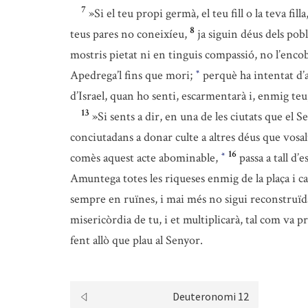
7
»Si el teu propi germà, el teu fill o la teva fi
8
teus pares no coneixíeu,
ja siguin déus dels pobl
mostris pietat ni en tinguis compassió, no l’enco
Apedrega’l fins que mori;
perquè ha intentat d’ap
*
d’Israel, quan ho senti, escarmentarà i, enmig t
13
»Si sents a dir, en una de les ciutats que el 
conciutadans a donar culte a altres déus que vosa
16
comès aquest acte abominable,
passa a tall d’
*
Amuntega totes les riqueses enmig de la plaça i ca
sempre en ruïnes, i mai més no sigui reconstruïd
misericòrdia de tu, i et multiplicarà, tal com va p
fent allò que plau al Senyor.
Deuteronomi 12