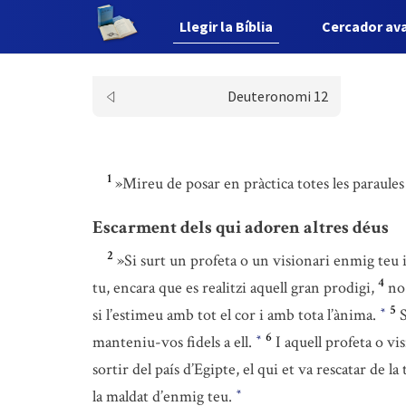
Llegir la Bíblia
Cercador av
Deuteronomi 12
1
»Mireu de posar en pràctica totes les paraules
Escarment dels qui adoren altres déus
2
»Si surt un profeta o un visionari enmig teu i
4
tu, encara que es realitzi aquell gran prodigi,
no 
5
si l’estimeu amb tot el cor i amb tota l’ànima.
*
6
manteniu-vos fidels a ell.
I aquell profeta o v
*
sortir del país d’Egipte, el qui et va rescatar de 
la maldat d’enmig teu.
*