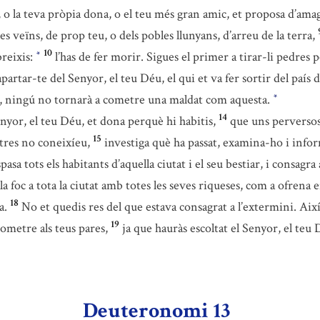
lla, o la teva pròpia dona, o el teu més gran amic, et proposa d’ama
es veïns, de prop teu, o dels pobles llunyans, d’arreu de la terra,
10
breixis:
l’has de fer morir. Sigues el primer a tirar-li pedres 
*
artar-te del Senyor, el teu Déu, el qui et va fer sortir del país d
eu, ningú no tornarà a cometre una maldat com aquesta.
*
14
Senyor, el teu Déu, et dona perquè hi habitis,
que uns perversos 
15
ltres no coneixíeu,
investiga què ha passat, examina-ho i infor
espasa tots els habitants d’aquella ciutat i el seu bestiar, i consagr
la foc a tota la ciutat amb totes les seves riqueses, com a ofren
18
a.
No et quedis res del que estava consagrat a l’extermini. Així
19
rometre als teus pares,
ja que hauràs escoltat el Senyor, el te
Deuteronomi 13