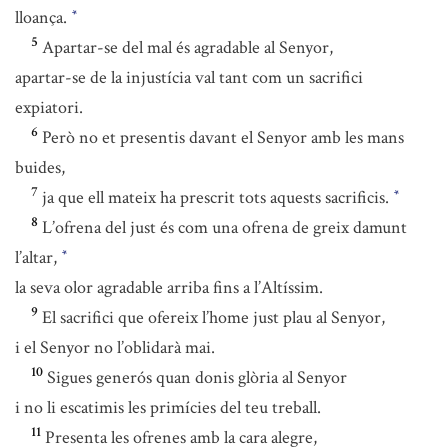
lloança.
*
5
Apartar-se del mal és agradable al Senyor,
apartar-se de la injustícia val tant com un sacrifici
expiatori.
6
Però no et presentis davant el Senyor amb les mans
buides,
7
ja que ell mateix ha prescrit tots aquests sacrificis.
*
8
L’ofrena del just és com una ofrena de greix damunt
l’altar,
*
la seva olor agradable arriba fins a l’Altíssim.
9
El sacrifici que ofereix l’home just plau al Senyor,
i el Senyor no l’oblidarà mai.
10
Sigues generós quan donis glòria al Senyor
i no li escatimis les primícies del teu treball.
11
Presenta les ofrenes amb la cara alegre,