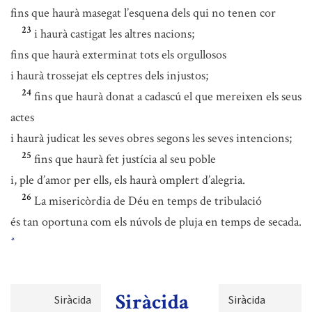
fins que haurà masegat l’esquena dels qui no tenen cor
23
i haurà castigat les altres nacions;
fins que haurà exterminat tots els orgullosos
i haurà trossejat els ceptres dels injustos;
24
fins que haurà donat a cadascú el que mereixen els seus
actes
i haurà judicat les seves obres segons les seves intencions;
25
fins que haurà fet justícia al seu poble
i, ple d’amor per ells, els haurà omplert d’alegria.
26
La misericòrdia de Déu en temps de tribulació
és tan oportuna com els núvols de pluja en temps de secada.
*
Siràcida
Siràcida
Siràcida