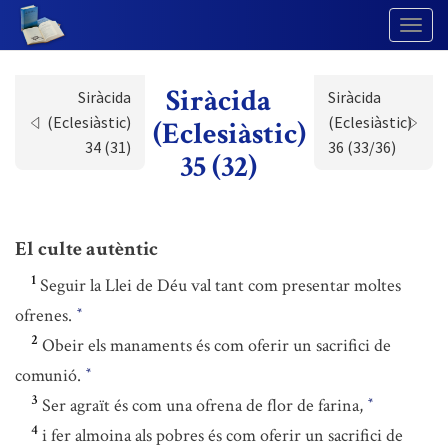
Togg
Navig
Siràcida
Siràcida
Siràcida
(Eclesiàstic)
(Eclesiàstic)
(Eclesiàstic)
34 (31)
36 (33/36)
35 (32)
El culte autèntic
1
Seguir la Llei de Déu val tant com presentar moltes
ofrenes.
*
2
Obeir els manaments és com oferir un sacrifici de
comunió.
*
3
Ser agraït és com una ofrena de flor de farina,
*
4
i fer almoina als pobres és com oferir un sacrifici de