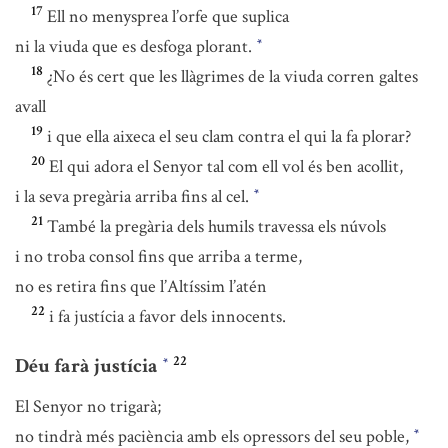
17
Ell no menysprea l’orfe que suplica
ni la viuda que es desfoga plorant.
*
18
¿No és cert que les llàgrimes de la viuda corren galtes
avall
19
i que ella aixeca el seu clam contra el qui la fa plorar?
20
El qui adora el Senyor tal com ell vol és ben acollit,
i la seva pregària arriba fins al cel.
*
21
També la pregària dels humils travessa els núvols
i no troba consol fins que arriba a terme,
no es retira fins que l’Altíssim l’atén
22
i fa justícia a favor dels innocents.
22
Déu farà justícia
*
El Senyor no trigarà;
no tindrà més paciència amb els opressors del seu poble,
*