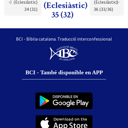
(Eclesiàstic)
(Eclesiàstic)
(Eclesiàstic)
34 (31)
36 (33/36)
35 (32)
BCI - Bíblia catalana. Traducció interconfessional
BCI - També disponible en APP