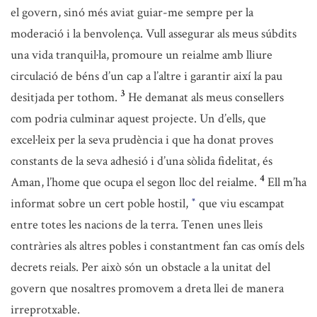
el govern, sinó més aviat guiar-me sempre per la
moderació i la benvolença. Vull assegurar als meus súbdits
una vida tranquil·la, promoure un reialme amb lliure
circulació de béns d’un cap a l’altre i garantir així la pau
3
desitjada per tothom.
He demanat als meus consellers
com podria culminar aquest projecte. Un d’ells, que
excel·leix per la seva prudència i que ha donat proves
constants de la seva adhesió i d’una sòlida fidelitat, és
4
Aman, l’home que ocupa el segon lloc del reialme.
Ell m’ha
informat sobre un cert poble hostil,
que viu escampat
*
entre totes les nacions de la terra. Tenen unes lleis
contràries als altres pobles i constantment fan cas omís dels
decrets reials. Per això són un obstacle a la unitat del
govern que nosaltres promovem a dreta llei de manera
irreprotxable.