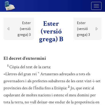
Togg
Navig
Ester
Ester
Ester
(versió
(versió
(versió
grega) 3
grega) 3
grega) B
El decret d’extermini
1
Còpia del text de la carta:
«Lletres del gran rei
Artaxerxes adreçades a tots els
*
governadors i als prefectes subalterns de les cent vint-i-set
2
províncies des de l’Índia fins a Etiòpia:
Jo, que estic al
capdavant de moltes nacions i estenc el meu domini per
tota la terra, no vull deixar-me endur de la prepotència en