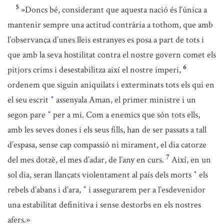
5
»Doncs bé, considerant que aquesta nació és l’única a
mantenir sempre una actitud contrària a tothom, que amb
l’observança d’unes lleis estranyes es posa a part de tots i
que amb la seva hostilitat contra el nostre govern comet els
6
pitjors crims i desestabilitza així el nostre imperi,
ordenem que siguin aniquilats i exterminats tots els qui en
el seu escrit
assenyala Aman, el primer ministre i un
*
segon pare
per a mi. Com a enemics que són tots ells,
*
amb les seves dones i els seus fills, han de ser passats a tall
d’espasa, sense cap compassió ni mirament, el dia catorze
7
del mes dotzè, el mes d’adar, de l’any en curs.
Així, en un
sol dia, seran llançats violentament al país dels morts
els
*
rebels d’abans i d’ara,
i assegurarem per a l’esdevenidor
*
una estabilitat definitiva i sense destorbs en els nostres
afers.»