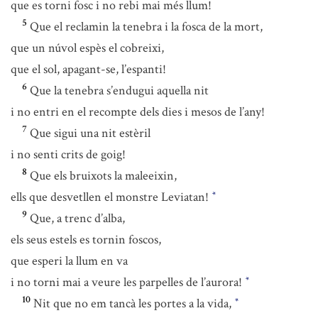
que es torni fosc i no rebi mai més llum!
5
Que el reclamin la tenebra i la fosca de la mort,
que un núvol espès el cobreixi,
que el sol, apagant-se, l’espanti!
6
Que la tenebra s’endugui aquella nit
i no entri en el recompte dels dies i mesos de l’any!
7
Que sigui una nit estèril
i no senti crits de goig!
8
Que els bruixots la maleeixin,
ells que desvetllen el monstre Leviatan!
*
9
Que, a trenc d’alba,
els seus estels es tornin foscos,
que esperi la llum en va
i no torni mai a veure les parpelles de l’aurora!
*
10
Nit que no em tancà les portes a la vida,
*