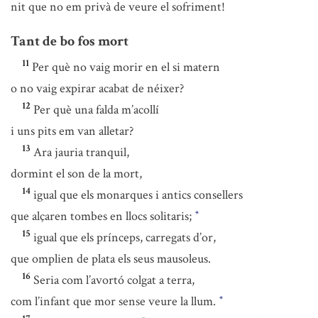
nit que no em privà de veure el sofriment!
Tant de bo fos mort
11
Per què no vaig morir en el si matern
o no vaig expirar acabat de néixer?
12
Per què una falda m’acollí
i uns pits em van alletar?
13
Ara jauria tranquil,
dormint el son de la mort,
14
igual que els monarques i antics consellers
que alçaren tombes en llocs solitaris;
*
15
igual que els prínceps, carregats d’or,
que omplien de plata els seus mausoleus.
16
Seria com l’avortó colgat a terra,
com l’infant que mor sense veure la llum.
*