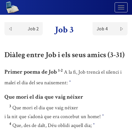
Togg
Navig
Job 3
Job 2
Job 4
Diàleg entre Job i els seus amics (3-31)
1-2
Primer poema de Job
A la fi, Job trencà el silenci i
maleí el dia del seu naixement:
*
Que mori el dia que vaig néixer
3
Que mori el dia que vaig néixer
i la nit que s’adonà que era concebut un home!
*
4
Que, des de dalt, Déu oblidi aquell dia;
*