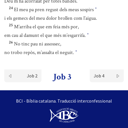
Déu m’ha acorralat per totes bandes.
*
24
El meu pa pren regust dels meus sospirs
*
i els gemecs del meu dolor brollen com l’aigua.
25
M’arriba el que em feia més por,
em cau al damunt el que més m’esgarrifa.
*
26
No tinc pau ni assossec,
no trobo repòs, m’assalta el neguit.
*
Job 3
Job 2
Job 4
BCI - Bíblia catalana. Traducció interconfessional