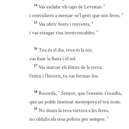
14
Vas esclafar els caps de Leviatan
*
i convidares a menjar-se’l gent que són feres.
*
15
Vas obrir fonts i torrents,
*
i vas eixugar rius inestroncables.
*
16
Teu és el dia, teva és la nit;
vas fixar la lluna i el sol.
17
Vas marcar els límits de la terra;
l’estiu i l’hivern, tu vas formar-los.
18
Recorda,
Senyor, que l’enemic t’insulta,
*
que un poble insensat menysprea el teu nom.
19
No donis la teva tórtora a les feres,
no oblidis els teus pobres per sempre.
*