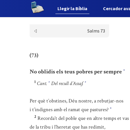
Llegir la Bíblia
Cercador av
Salms 73
(73)
No oblidis els teus pobres per sempre
*
1
Cant.
Del recull d’Assaf.
*
*
Per què t’obstines, Déu nostre, a rebutjar-nos
i t’indignes amb el ramat que pastures?
*
2
Recorda’t del poble que en altre temps et vas 
de la tribu i l’heretat que has redimit,