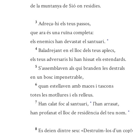
de la muntanya de Sió on residies.
3
Adreça-hi els teus passos,
que ara és una ruïna completa:
els enemics han devastat el santuari.
*
4
Baladrejant en el lloc dels teus aplecs,
els teus adversaris hi han hissat els estendards.
5
S’assemblaven als qui branden les destrals
en un bosc impenetrable,
6
quan estellaven amb maces i tascons
totes les motllures i els relleus.
7
Han calat foc al santuari,
l’han arrasat,
*
han profanat el lloc de residència del teu nom.
*
8
Es deien dintre seu: «Destruïm-los d’un cop