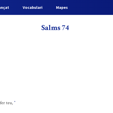
ançat
Vocabulari
Mapes
Salms 74
fer teu,
*