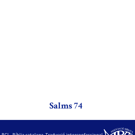
Salms 74
BCI - Bíblia catalana. Traducció interconfessional