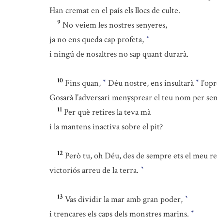
Han cremat en el país els llocs de culte.
9
No veiem les nostres senyeres,
ja no ens queda cap profeta,
*
i ningú de nosaltres no sap quant durarà.
10
Fins quan,
Déu nostre, ens insultarà
l’opr
*
*
Gosarà l’adversari menysprear el teu nom per se
11
Per què retires la teva mà
i la mantens inactiva sobre el pit?
12
Però tu, oh Déu, des de sempre ets el meu re
victoriós arreu de la terra.
*
13
Vas dividir la mar amb gran poder,
*
i trencares els caps dels monstres marins.
*