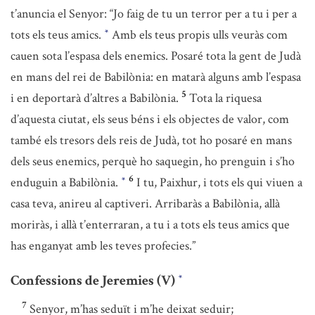
t’anuncia el Senyor: “Jo faig de tu un terror per a tu i per a
tots els teus amics.
Amb els teus propis ulls veuràs com
*
cauen sota l’espasa dels enemics. Posaré tota la gent de Judà
en mans del rei de Babilònia: en matarà alguns amb l’espasa
5
i en deportarà d’altres a Babilònia.
Tota la riquesa
d’aquesta ciutat, els seus béns i els objectes de valor, com
també els tresors dels reis de Judà, tot ho posaré en mans
dels seus enemics, perquè ho saquegin, ho prenguin i s’ho
6
enduguin a Babilònia.
I tu, Paixhur, i tots els qui viuen a
*
casa teva, anireu al captiveri. Arribaràs a Babilònia, allà
moriràs, i allà t’enterraran, a tu i a tots els teus amics que
has enganyat amb les teves profecies.”
Confessions de Jeremies (V)
*
7
Senyor, m’has seduït i m’he deixat seduir;