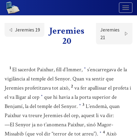
Togg
Navig
Jeremies
Jeremies 19
Jeremies
21
20
1
El sacerdot Paixhur, fill d’Immer,
s’encarregava de la
*
vigilància al temple del Senyor. Quan va sentir que
2
Jeremies profetitzava tot això,
va fer apallissar el profeta i
el va lligar al cep
que hi havia a la porta superior de
*
3
Benjamí, la del temple del Senyor.
L’endemà, quan
*
Paixhur va treure Jeremies del cep, aquest li va dir:
—El Senyor ja no t’anomena Paixhur, sinó Magor-
4
Missabib (que vol dir “terror de tot arreu”).
Això
*