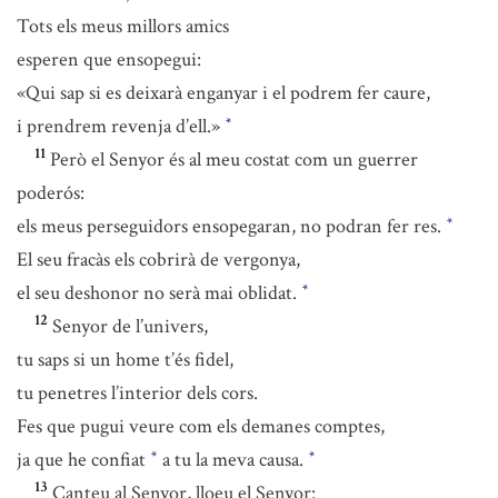
Tots els meus millors amics
esperen que ensopegui:
«Qui sap si es deixarà enganyar i el podrem fer caure,
i prendrem revenja d’ell.»
*
11
Però el Senyor és al meu costat com un guerrer
poderós:
els meus perseguidors ensopegaran, no podran fer res.
*
El seu fracàs els cobrirà de vergonya,
el seu deshonor no serà mai oblidat.
*
12
Senyor de l’univers,
tu saps si un home t’és fidel,
tu penetres l’interior dels cors.
Fes que pugui veure com els demanes comptes,
ja que he confiat
a tu la meva causa.
*
*
13
Canteu al Senyor, lloeu el Senyor: