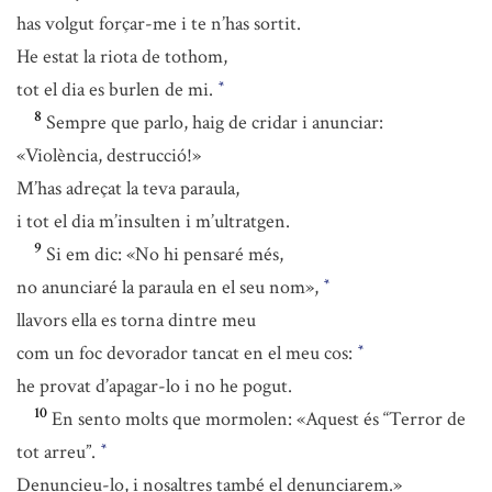
has volgut forçar-me i te n’has sortit.
He estat la riota de tothom,
tot el dia es burlen de mi.
*
8
Sempre que parlo, haig de cridar i anunciar:
«Violència, destrucció!»
M’has adreçat la teva paraula,
i tot el dia m’insulten i m’ultratgen.
9
Si em dic: «No hi pensaré més,
no anunciaré la paraula en el seu nom»,
*
llavors ella es torna dintre meu
com un foc devorador tancat en el meu cos:
*
he provat d’apagar-lo i no he pogut.
10
En sento molts que mormolen: «Aquest és “Terror de
tot arreu”.
*
Denuncieu-lo, i nosaltres també el denunciarem.»