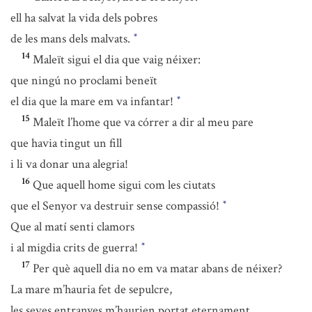
ell ha salvat la vida dels pobres
de les mans dels malvats.
*
14
Maleït sigui el dia que vaig néixer:
que ningú no proclami beneït
el dia que la mare em va infantar!
*
15
Maleït l’home que va córrer a dir al meu pare
que havia tingut un fill
i li va donar una alegria!
16
Que aquell home sigui com les ciutats
que el Senyor va destruir sense compassió!
*
Que al matí senti clamors
i al migdia crits de guerra!
*
17
Per què aquell dia no em va matar abans de néixer?
La mare m’hauria fet de sepulcre,
les seves entranyes m’haurien portat eternament.