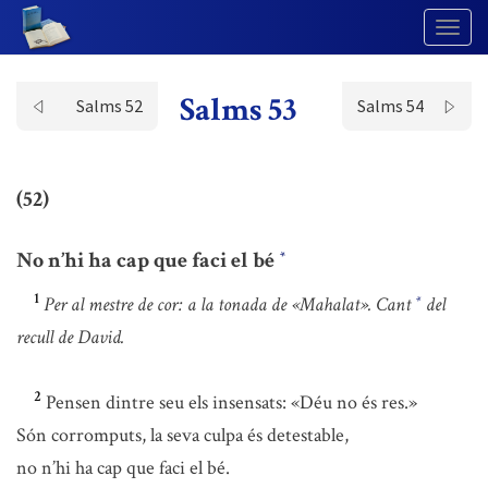
Togg
Navig
Salms 53
Salms 52
Salms 54
(52)
No n’hi ha cap que faci el bé
*
1
Per al mestre de cor: a la tonada de «Mahalat». Cant
del
*
recull de David.
2
Pensen dintre seu els insensats: «Déu no és res.»
Són corromputs, la seva culpa és detestable,
no n’hi ha cap que faci el bé.