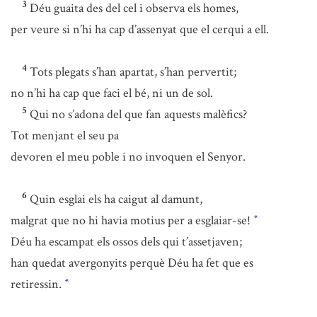
3
Déu guaita des del cel i observa els homes,
per veure si n’hi ha cap d’assenyat que el cerqui a ell.
4
Tots plegats s’han apartat, s’han pervertit;
no n’hi ha cap que faci el bé, ni un de sol.
5
Qui no s’adona del que fan aquests malèfics?
Tot menjant el seu pa
devoren el meu poble i no invoquen el Senyor.
6
Quin esglai els ha caigut al damunt,
malgrat que no hi havia motius per a esglaiar-se!
*
Déu ha escampat els ossos dels qui t’assetjaven;
han quedat avergonyits perquè Déu ha fet que es
retiressin.
*