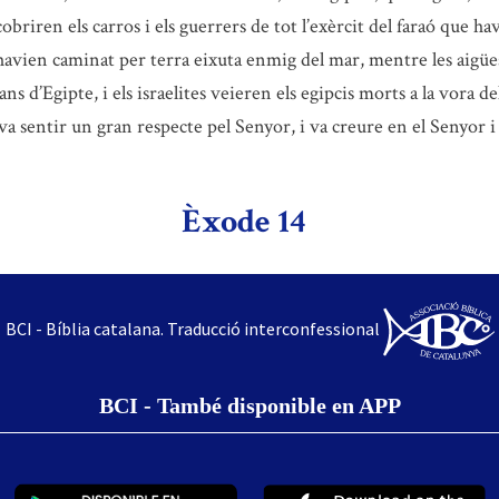
obriren els carros i els guerrers de tot l’exèrcit del faraó que ha
s havien caminat per terra eixuta enmig del mar, mentre les aigües 
ans d’Egipte, i els israelites veieren els egipcis morts a la vora de
a sentir un gran respecte pel Senyor, i va creure en el Senyor i
Èxode 14
BCI - Bíblia catalana. Traducció interconfessional
BCI - També disponible en APP