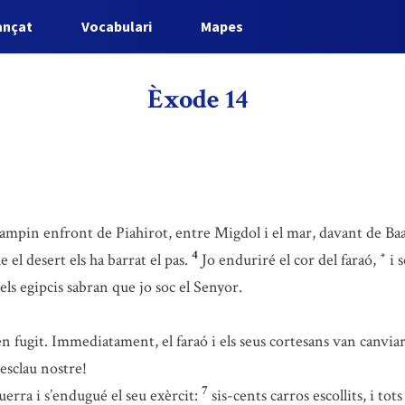
ançat
Vocabulari
Mapes
Èxode 14
campin enfront de Piahirot, entre Migdol i el mar, davant de B
4
 el desert els ha barrat el pas.
Jo enduriré el cor del faraó,
i s
*
 els egipcis sabran que jo soc el Senyor.
ien fugit. Immediatament, el faraó i els seus cortesans van canvia
esclau nostre!
7
uerra i s’endugué el seu exèrcit:
sis-cents carros escollits, i tot