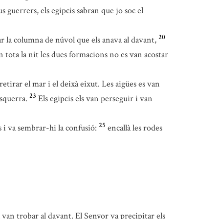
us guerrers, els egipcis sabran que jo soc el
20
ar la columna de núvol que els anava al davant,
 tota la nit les dues formacions no es van acostar
etirar el mar i el deixà eixut. Les aigües es van
23
esquerra.
Els egipcis els van perseguir i van
25
s i va sembrar-hi la confusió:
encallà les rodes
’l van trobar al davant. El Senyor va precipitar els