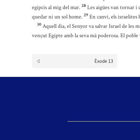
28
egipcis al mig del mar.
Les aigües van tornar i c
29
quedar ni un sol home.
En canvi, els israelite
30
Aquell dia, el Senyor va salvar Israel de les m
vençut Egipte amb la seva mà poderosa. El poble v
Èxode 13