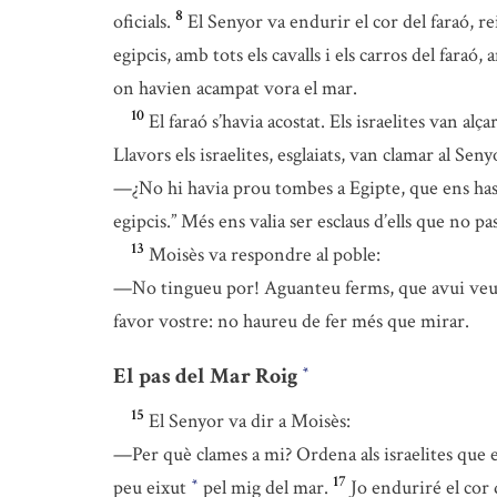
8
oficials.
El Senyor va endurir el cor del faraó, re
egipcis, amb tots els cavalls i els carros del faraó,
on havien acampat vora el mar.
10
El faraó s’havia acostat. Els israelites van alça
Llavors els israelites, esglaiats, van clamar al Seny
—¿No hi havia prou tombes a Egipte, que ens has d
egipcis.” Més ens valia ser esclaus d’ells que no pa
13
Moisès va respondre al poble:
—No tingueu por! Aguanteu ferms, que avui veureu
favor vostre: no haureu de fer més que mirar.
El pas del Mar Roig
*
15
El Senyor va dir a Moisès:
—Per què clames a mi? Ordena als israelites que 
17
peu eixut
pel mig del mar.
Jo enduriré el cor 
*