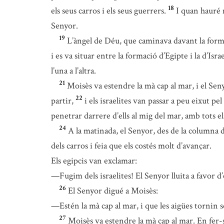
18
els seus carros i els seus guerrers.
I quan hauré m
Senyor.
19
L’àngel de Déu, que caminava davant la formac
i es va situar entre la formació d’Egipte i la d’Isra
l’una a l’altra.
21
Moisès va estendre la mà cap al mar, i el Seny
22
partir,
i els israelites van passar a peu eixut pe
penetrar darrere d’ells al mig del mar, amb tots els 
24
A la matinada, el Senyor, des de la columna d
dels carros i feia que els costés molt d’avançar.
Els egipcis van exclamar:
—Fugim dels israelites! El Senyor lluita a favor d’
26
El Senyor digué a Moisès:
—Estén la mà cap al mar, i que les aigües tornin sob
27
Moisès va estendre la mà cap al mar. En fer-se 