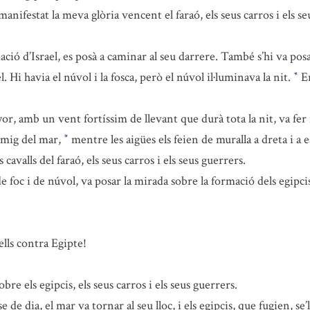
anifestat la meva glòria vencent el faraó, els seus carros i els se
ió d’Israel, es posà a caminar al seu darrere. També s’hi va pos
el. Hi havia el núvol i la fosca, però el núvol il·luminava la nit.
En
*
or, amb un vent fortíssim de llevant que durà tota la nit, va fer r
l mig del mar,
mentre les aigües els feien de muralla a dreta i a 
*
cavalls del faraó, els seus carros i els seus guerrers.
e foc i de núvol, va posar la mirada sobre la formació dels egipci
ells contra Egipte!
re els egipcis, els seus carros i els seus guerrers.
de dia, el mar va tornar al seu lloc, i els egipcis, que fugien, se