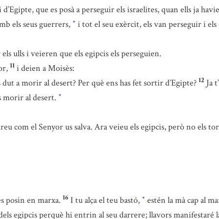
i d’Egipte, que es posà a perseguir els israelites, quan ells ja hav
 amb els seus guerrers,
i tot el seu exèrcit, els van perseguir i e
*
r els ulls i veieren que els egipcis els perseguien.
11
or,
i deien a Moisès:
12
ut a morir al desert? Per què ens has fet sortir d’Egipte?
Ja 
s morir al desert.
*
 com el Senyor us salva. Ara veieu els egipcis, però no els to
16
es posin en marxa.
I tu alça el teu bastó,
estén la mà cap al mar
*
dels egipcis perquè hi entrin al seu darrere; llavors manifestaré l