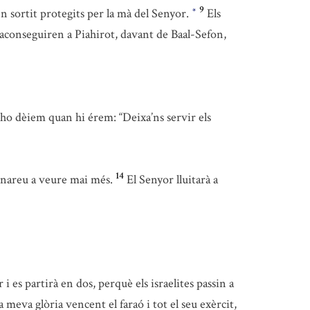
9
ien sortit protegits per la mà del Senyor.
Els
*
ls aconseguiren a Piahirot, davant de Baal-Sefon,
t’ho dèiem quan hi érem: “Deixa’ns servir els
14
rnareu a veure mai més.
El Senyor lluitarà a
 i es partirà en dos, perquè els israelites passin a
a meva glòria vencent el faraó i tot el seu exèrcit,