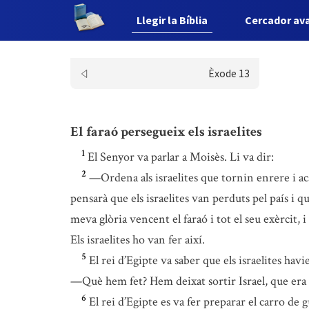
Llegir la Bíblia
Cercador av
Èxode 13
El faraó persegueix els israelites
1
El Senyor va parlar a Moisès. Li va dir:
2
—Ordena als israelites que tornin enrere i a
pensarà que els israelites van perduts pel país i que
meva glòria vencent el faraó i tot el seu exèrcit, i
Els israelites ho van fer així.
5
El rei d’Egipte va saber que els israelites hav
—Què hem fet? Hem deixat sortir Israel, que era 
6
El rei d’Egipte es va fer preparar el carro de g