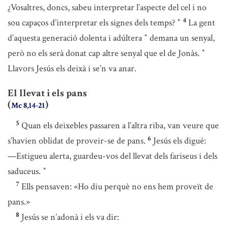
¿Vosaltres, doncs, sabeu interpretar l’aspecte del cel i no
4
sou capaços d’interpretar els signes dels temps?
La gent
*
d’aquesta generació dolenta i adúltera
demana un senyal,
*
però no els serà donat cap altre senyal que el de Jonàs.
*
Llavors Jesús els deixà i se’n va anar.
El llevat i els pans
(
)
Mc 8,14-21
5
Quan els deixebles passaren a l’altra riba, van veure que
6
s’havien oblidat de proveir-se de pans.
Jesús els digué:
—Estigueu alerta, guardeu-vos del llevat dels fariseus i dels
saduceus.
*
7
Ells pensaven: «Ho diu perquè no ens hem proveït de
pans.»
8
Jesús se n’adonà i els va dir: