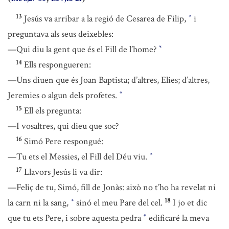
13
Jesús va arribar a la regió de Cesarea de Filip,
i
*
preguntava als seus deixebles:
—Qui diu la gent que és el Fill de l’home?
*
14
Ells respongueren:
—Uns diuen que és Joan Baptista; d’altres, Elies; d’altres,
Jeremies o algun dels profetes.
*
15
Ell els pregunta:
—I vosaltres, qui dieu que soc?
16
Simó Pere respongué:
—Tu ets el Messies, el Fill del Déu viu.
*
17
Llavors Jesús li va dir:
—Feliç de tu, Simó, fill de Jonàs: això no t’ho ha revelat ni
18
la carn ni la sang,
sinó el meu Pare del cel.
I jo et dic
*
que tu ets Pere, i sobre aquesta pedra
edificaré la meva
*