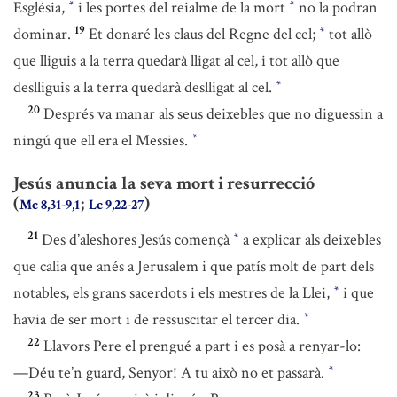
Església,
i les portes del reialme de la mort
no la podran
*
*
19
dominar.
Et donaré les claus del Regne del cel;
tot allò
*
que lliguis a la terra quedarà lligat al cel, i tot allò que
deslliguis a la terra quedarà deslligat al cel.
*
20
Després va manar als seus deixebles que no diguessin a
ningú que ell era el Messies.
*
Jesús anuncia la seva mort i resurrecció
(
;
)
Mc 8,31-9,1
Lc 9,22-27
21
Des d’aleshores Jesús començà
a explicar als deixebles
*
que calia que anés a Jerusalem i que patís molt de part dels
notables, els grans sacerdots i els mestres de la Llei,
i que
*
havia de ser mort i de ressuscitar el tercer dia.
*
22
Llavors Pere el prengué a part i es posà a renyar-lo:
—Déu te’n guard, Senyor! A tu això no et passarà.
*
23