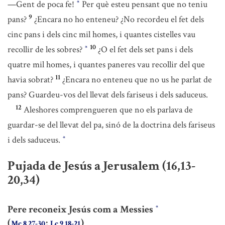
—Gent de poca fe!
Per què esteu pensant que no teniu
*
9
pans?
¿Encara no ho enteneu? ¿No recordeu el fet dels
cinc pans i dels cinc mil homes, i quantes cistelles vau
10
recollir de les sobres?
¿O el fet dels set pans i dels
*
quatre mil homes, i quantes paneres vau recollir del que
11
havia sobrat?
¿Encara no enteneu que no us he parlat de
pans? Guardeu-vos del llevat dels fariseus i dels saduceus.
12
Aleshores comprengueren que no els parlava de
guardar-se del llevat del pa, sinó de la doctrina dels fariseus
i dels saduceus.
*
Pujada de Jesús a Jerusalem (16,13-
20,34)
Pere reconeix Jesús com a Messies
*
(
;
)
Mc 8,27-30
Lc 9,18-21