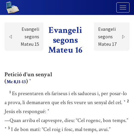
Togg
Navig
Evangeli
Evangeli
Evangeli
segons
segons
segons
Mateu 15
Mateu 17
Mateu 16
Petició d’un senyal
(
)
*
Mc 8,11-13
1
Es presentaren els fariseus i els saduceus i, per posar-lo
2
a prova, li demanaren que els fes veure un senyal del cel.
*
Jesús els respongué:
*
—Quan arriba el capvespre, dieu: “Cel rogenc, bon temps.”
3
I de bon matí: “Cel roig i fosc, mal temps, avui.”
*