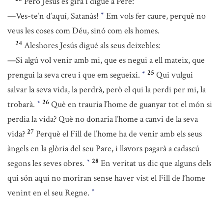
Però Jesús es girà i digué a Pere:
—Ves-te’n d’aquí, Satanàs!
Em vols fer caure, perquè no
*
veus les coses com Déu, sinó com els homes.
24
Aleshores Jesús digué als seus deixebles:
—Si algú vol venir amb mi, que es negui a ell mateix, que
25
prengui la seva creu i que em segueixi.
Qui vulgui
*
salvar la seva vida, la perdrà, però el qui la perdi per mi, la
26
trobarà.
Què en trauria l’home de guanyar tot el món si
*
perdia la vida? Què no donaria l’home a canvi de la seva
27
vida?
Perquè el Fill de l’home ha de venir amb els seus
àngels en la glòria del seu Pare, i llavors pagarà a cadascú
28
segons les seves obres.
En veritat us dic que alguns dels
*
qui són aquí no moriran sense haver vist el Fill de l’home
venint en el seu Regne.
*