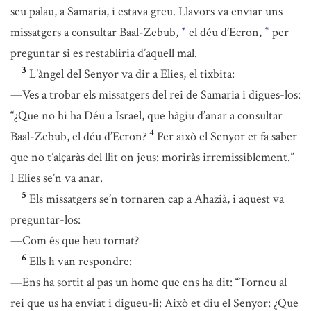
seu palau, a Samaria, i estava greu. Llavors va enviar uns
missatgers a consultar Baal-Zebub,
el déu d’Ecron,
per
*
*
preguntar si es restabliria d’aquell mal.
3
L’àngel del Senyor va dir a Elies, el tixbita:
—Ves a trobar els missatgers del rei de Samaria i digues-los:
“¿Que no hi ha Déu a Israel, que hàgiu d’anar a consultar
4
Baal-Zebub, el déu d’Ecron?
Per això el Senyor et fa saber
que no t’alçaràs del llit on jeus: moriràs irremissiblement.”
I Elies se’n va anar.
5
Els missatgers se’n tornaren cap a Ahazià, i aquest va
preguntar-los:
—Com és que heu tornat?
6
Ells li van respondre:
—Ens ha sortit al pas un home que ens ha dit: “Torneu al
rei que us ha enviat i digueu-li: Això et diu el Senyor: ¿Que