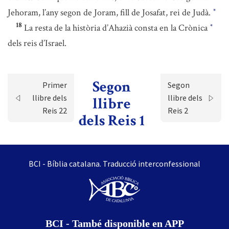
Jehoram, l’any segon de Joram, fill de Josafat, rei de Judà.
*
18
La resta de la història d’Ahazià consta en la Crònica
*
dels reis d’Israel.
Segon
Primer
Segon
llibre dels
llibre dels
llibre
Reis 22
Reis 2
dels Reis 1
BCI - Bíblia catalana. Traducció interconfessional
BCI - També disponible en APP