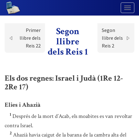
Togg
Navig
Segon
Primer
Segon
llibre dels
llibre dels
llibre
Reis 22
Reis 2
dels Reis 1
Els dos regnes: Israel i Judà (1Re 12-
2Re 17)
Elies i Ahazià
1
Després de la mort d’Acab, els moabites es van revoltar
contra Israel.
2
Ahazià havia caigut de la barana de la cambra alta del