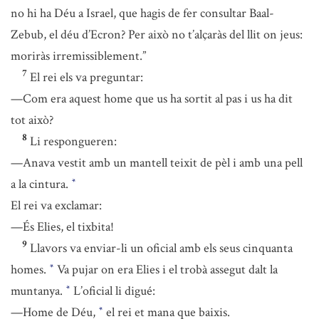
no hi ha Déu a Israel, que hagis de fer consultar Baal-
Zebub, el déu d’Ecron? Per això no t’alçaràs del llit on jeus:
moriràs irremissiblement.”
7
El rei els va preguntar:
—Com era aquest home que us ha sortit al pas i us ha dit
tot això?
8
Li respongueren:
—Anava vestit amb un mantell teixit de pèl i amb una pell
a la cintura.
*
El rei va exclamar:
—És Elies, el tixbita!
9
Llavors va enviar-li un oficial amb els seus cinquanta
homes.
Va pujar on era Elies i el trobà assegut dalt la
*
muntanya.
L’oficial li digué:
*
—Home de Déu,
el rei et mana que baixis.
*