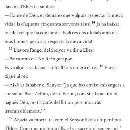
davant d’Elies i li suplicà:
—Home de Déu, et demano que vulguis respectar la meva
14
vida i la d’aquests cinquanta servents teus!
Ja ha baixat
foc del cel que ha consumit els altres dos oficials amb els
seus homes, però ara respecta la meva vida!
15
Llavors l’àngel del Senyor va dir a Elies:
—Baixa amb ell. No li tinguis por.
16
Es va alçar i va baixar amb ell fins on era el rei.
Elies
digué al rei:
—Això et fa saber el Senyor: “Ja que has enviat missatgers a
consultar Baal-Zebub, déu d’Ecron, com si a Israel no hi
hagués Déu, no t’alçaràs del llit on jeus: moriràs
irremissiblement.”
*
17
Ahazià va morir, tal com el Senyor havia dit per boca
d’Elies. Com que no tenia fills, el va succeir el seu germà
*