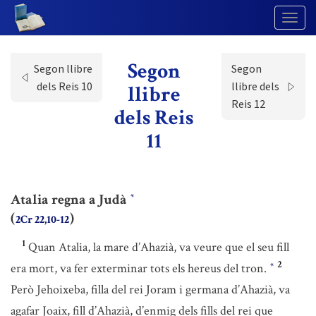
Togg
Navig
Segon
Segon llibre
Segon
dels Reis 10
llibre dels
llibre
Reis 12
dels Reis
11
Atalia regna a Judà
*
(
)
2Cr 22,10-12
1
Quan Atalia, la mare d’Ahazià, va veure que el seu fill
2
era mort, va fer exterminar tots els hereus del tron.
*
Però Jehoixeba, filla del rei Joram i germana d’Ahazià, va
agafar Joaix, fill d’Ahazià, d’enmig dels fills del rei que