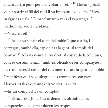
12
el santuari, a punt per a envoltar el rei.
Llavors Joiadà
*
va fer sortir el fill del rei i li va imposar la diadema
i les
*
insígnies reials.
El proclamaren rei i el van ungir.
*
*
Tothom aplaudia i cridava:
—Visca el rei!
*
13
Atalia va sentir el clam del poble
que corria, i
*
corregué, també ella, cap on era la gent, al temple del
14
Senyor.
Allà va veure el rei dret, al costat de la columna,
com és costum ritual,
amb els oficials de les companyies i
*
les trompetes al costat del rei, mentre tota la gent del poble
manifestava la seva alegria i les trompetes sonaven.
*
Llavors Atalia s’esquinçà els vestits
i cridà:
*
—És un complot! És un complot!
15
El sacerdot Joiadà va ordenar als oficials de les
companyies que comandaven les tropes: