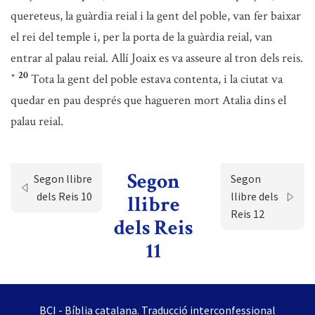
quereteus, la guàrdia reial i la gent del poble, van fer baixar
el rei del temple i, per la porta de la guàrdia reial, van
entrar al palau reial. Allí Joaix es va asseure al tron dels reis.
20
Tota la gent del poble estava contenta, i la ciutat va
*
quedar en pau després que hagueren mort Atalia dins el
palau reial.
Segon
Segon llibre
Segon
dels Reis 10
llibre dels
llibre
Reis 12
dels Reis
11
BCI - Bíblia catalana. Traducció interconfessional