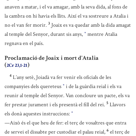
anaven a matar, i el va amagar, amb la seva dida, al fons de
la cambra on hi havia els llits. Així el va sostreure a Atalia i
3
no el van fer morir.
Joaix es va quedar amb la dida amagat
al temple del Senyor, durant sis anys,
mentre Atalia
*
regnava en el país.
Proclamació de Joaix i mort d’Atalia
(
)
2Cr 23,1-21
4
L’any setè, Joiadà va fer venir els oficials de les
companyies dels quereteus
i de la guàrdia reial i els va
*
reunir al temple del Senyor. Van concloure un pacte, els va
5
fer prestar jurament i els presentà el fill del rei.
Llavors
els donà aquestes instruccions:
*
—Això és el que heu de fer: el terç de vosaltres que entra
6
de servei el dissabte per custodiar el palau reial,
el terç de