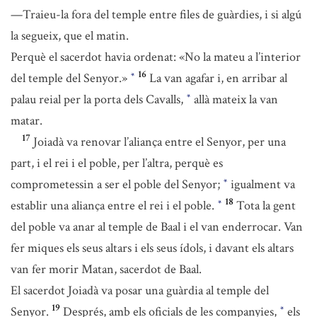
—Traieu-la fora del temple entre files de guàrdies, i si algú
la segueix, que el matin.
Perquè el sacerdot havia ordenat: «No la mateu a l’interior
16
del temple del Senyor.»
La van agafar i, en arribar al
*
palau reial per la porta dels Cavalls,
allà mateix la van
*
matar.
17
Joiadà va renovar l’aliança entre el Senyor, per una
part, i el rei i el poble, per l’altra, perquè es
comprometessin a ser el poble del Senyor;
igualment va
*
18
establir una aliança entre el rei i el poble.
Tota la gent
*
del poble va anar al temple de Baal i el van enderrocar. Van
fer miques els seus altars i els seus ídols, i davant els altars
van fer morir Matan, sacerdot de Baal.
El sacerdot Joiadà va posar una guàrdia al temple del
19
Senyor.
Després, amb els oficials de les companyies,
els
*