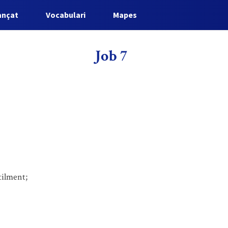
ançat
Vocabulari
Mapes
Job 7
tilment;