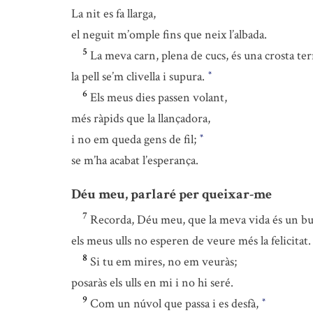
La nit es fa llarga,
el neguit m’omple fins que neix l’albada.
5
La meva carn, plena de cucs, és una crosta ter
la pell se’m clivella i supura.
*
6
Els meus dies passen volant,
més ràpids que la llançadora,
i no em queda gens de fil;
*
se m’ha acabat l’esperança.
Déu meu, parlaré per queixar-me
7
Recorda, Déu meu, que la meva vida és un bu
els meus ulls no esperen de veure més la felicitat.
8
Si tu em mires, no em veuràs;
posaràs els ulls en mi i no hi seré.
9
Com un núvol que passa i es desfà,
*