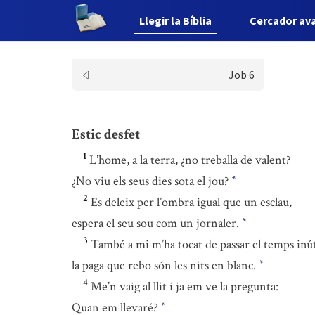
Llegir la Bíblia
Cercador av
Job 6
Estic desfet
1
L’home, a la terra, ¿no treballa de valent?
¿No viu els seus dies sota el jou?
*
2
Es deleix per l’ombra igual que un esclau,
espera el seu sou com un jornaler.
*
3
També a mi m’ha tocat de passar el temps inú
la paga que rebo són les nits en blanc.
*
4
Me’n vaig al llit i ja em ve la pregunta:
Quan em llevaré?
*