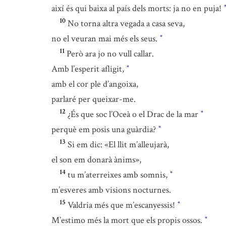
així és qui baixa al país dels morts: ja no en puja!
10
No torna altra vegada a casa seva,
no el veuran mai més els seus.
*
11
Però ara jo no vull callar.
Amb l’esperit afligit,
*
amb el cor ple d’angoixa,
parlaré per queixar-me.
12
¿És que soc l’Oceà o el Drac de la mar
*
perquè em posis una guàrdia?
*
13
Si em dic: «El llit m’alleujarà,
el son em donarà ànims»,
14
tu m’aterreixes amb somnis,
*
m’esveres amb visions nocturnes.
15
Valdria més que m’escanyessis!
*
M’estimo més la mort que els propis ossos.
*