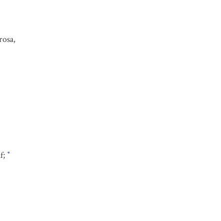
rosa,
f;
*