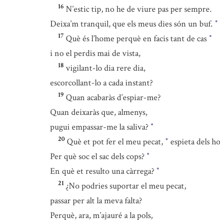
16
N’estic tip, no he de viure pas per sempre.
Deixa’m tranquil, que els meus dies són un buf.
*
17
Què és l’home perquè en facis tant de cas
*
i no el perdis mai de vista,
18
vigilant-lo dia rere dia,
escorcollant-lo a cada instant?
19
Quan acabaràs d’espiar-me?
Quan deixaràs que, almenys,
pugui empassar-me la saliva?
*
20
Què et pot fer el meu pecat,
espieta dels h
*
Per què soc el sac dels cops?
*
En què et resulto una càrrega?
*
21
¿No podries suportar el meu pecat,
passar per alt la meva falta?
Perquè, ara, m’ajauré a la pols,