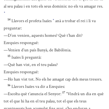
al seu palau i en tots els seus dominis: no els va amagar res.
*
14
Llavors el profeta Isaïes
anà a trobar el rei i li va
*
preguntar:
—D’on venien, aquests homes? Què t’han dit?
Ezequies respongué:
—Venien d’un país llunyà, de Babilònia.
15
Isaïes li preguntà:
—Què han vist, en el teu palau?
Ezequies respongué:
—Ho han vist tot. No els he amagat cap dels meus tresors.
16
Llavors Isaïes va dir a Ezequies:
17
—Escolta què t’anuncia el Senyor:
“Vindrà un dia en què
tot el que hi ha en el teu palau, tot el que els teus
avantpassats han acumulat fins avui, s’ho enduran a