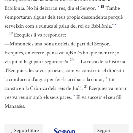
18
Babilònia. No hi deixaran res, diu el Senyor.
També
*
s’emportaran alguns dels teus propis descendents perquè
serveixin com a eunucs al palau del rei de Babilònia.”
*
19
Ezequies li va respondre:
—M’anuncies una bona notícia de part del Senyor.
Ezequies, en efecte, pensava: «¿No és bo que mentre jo
20
visqui hi hagi pau i seguretat?»
La resta de la història
d’Ezequies, les seves proeses, com va construir el dipòsit i
la conducció d’aigua per fer-la arribar a la ciutat,
tot
*
21
consta en la Crònica dels reis de Judà.
Ezequies va morir
i es va reunir amb els seus pares.
El va succeir el seu fill
*
Manassès.
Segon
Segon llibre
Segon