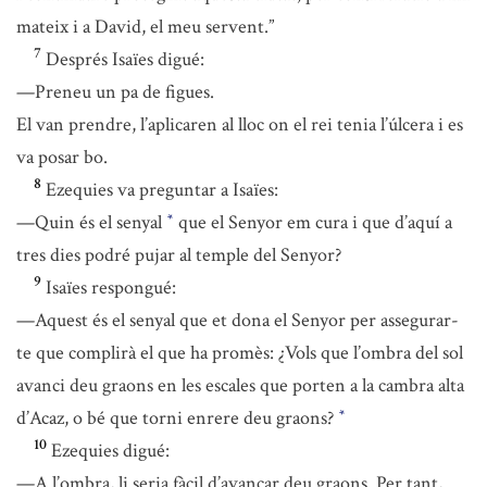
mateix i a David, el meu servent.”
7
Després Isaïes digué:
—Preneu un pa de figues.
El van prendre, l’aplicaren al lloc on el rei tenia l’úlcera i es
va posar bo.
8
Ezequies va preguntar a Isaïes:
—Quin és el senyal
que el Senyor em cura i que d’aquí a
*
tres dies podré pujar al temple del Senyor?
9
Isaïes respongué:
—Aquest és el senyal que et dona el Senyor per assegurar-
te que complirà el que ha promès: ¿Vols que l’ombra del sol
avanci deu graons en les escales que porten a la cambra alta
d’Acaz, o bé que torni enrere deu graons?
*
10
Ezequies digué:
—A l’ombra, li seria fàcil d’avançar deu graons. Per tant,