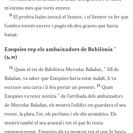
m’estimo més que torni enrere.
11
El profeta Isaïes invocà el Senyor, i el Senyor va fer que
l’ombra tornés enrere i pugés els deu graons que havia
baixat.
Ezequies rep els ambaixadors de Babilònia
*
(
)
Is 39
12
Quan el rei de Babilònia Merodac Baladan,
fill de
*
Baladan, va saber que Ezequies havia estat malalt, li va
13
escriure una carta i li feu portar un present.
Quan
Ezequies va tenir notícia
de l’arribada dels ambaixadors
*
de Merodac Baladan, els mostrà l’edifici on guardava el seu
tresor, la plata, l’or, els perfums i els olis aromàtics. Els
mostrà també el seu arsenal i tot el que hi tenia
emmagatzemat. Ezequies els va mostrar tot el que hi havia