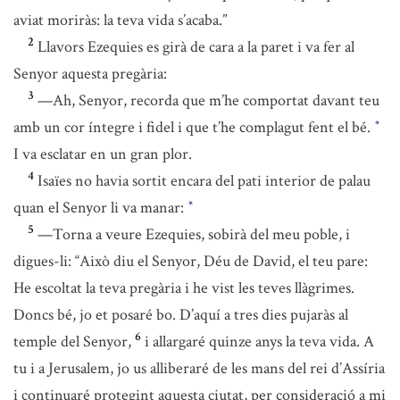
aviat moriràs: la teva vida s’acaba.”
2
Llavors Ezequies es girà de cara a la paret i va fer al
Senyor aquesta pregària:
3
—Ah, Senyor, recorda que m’he comportat davant teu
amb un cor íntegre i fidel i que t’he complagut fent el bé.
*
I va esclatar en un gran plor.
4
Isaïes no havia sortit encara del pati interior de palau
quan el Senyor li va manar:
*
5
—Torna a veure Ezequies, sobirà del meu poble, i
digues-li: “Això diu el Senyor, Déu de David, el teu pare:
He escoltat la teva pregària i he vist les teves llàgrimes.
Doncs bé, jo et posaré bo. D’aquí a tres dies pujaràs al
6
temple del Senyor,
i allargaré quinze anys la teva vida. A
tu i a Jerusalem, jo us alliberaré de les mans del rei d’Assíria
i continuaré protegint aquesta ciutat, per consideració a mi