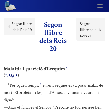
Togg
Navig
Segon
Segon llibre
Segon
dels Reis 19
llibre dels
llibre
Reis 21
dels Reis
20
Malaltia i guarició d’Ezequies
*
(
)
Is 38,1-8
1
Per aquell temps,
el rei Ezequies es va posar malalt de
*
mort. El profeta Isaïes, fill d’Amós, el va anar a veure i li
digué:
—Això et fa saber el Senyor: “Prepara-ho tot, perquè ben