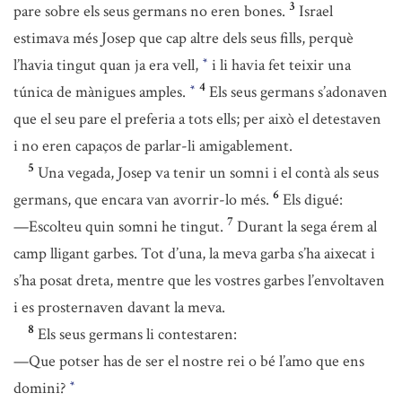
3
pare sobre els seus germans no eren bones.
Israel
estimava més Josep que cap altre dels seus fills, perquè
l’havia tingut quan ja era vell,
i li havia fet teixir una
*
4
túnica de mànigues amples.
Els seus germans s’adonaven
*
que el seu pare el preferia a tots ells; per això el detestaven
i no eren capaços de parlar-li amigablement.
5
Una vegada, Josep va tenir un somni i el contà als seus
6
germans, que encara van avorrir-lo més.
Els digué:
7
—Escolteu quin somni he tingut.
Durant la sega érem al
camp lligant garbes. Tot d’una, la meva garba s’ha aixecat i
s’ha posat dreta, mentre que les vostres garbes l’envoltaven
i es prosternaven davant la meva.
8
Els seus germans li contestaren:
—Que potser has de ser el nostre rei o bé l’amo que ens
domini?
*