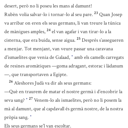
desert, però no li poseu les mans al damunt!
23
Rubèn volia salvar-lo i tornar-lo al seu pare.
Quan Josep
va arribar on eren els seus germans, li van treure la túnica
24
de mànigues amples,
el van agafar i van tirar-lo a la
25
cisterna, que era buida, sense aigua.
Després s’assegueren
a menjar. Tot menjant, van veure passar una caravana
d’ismaelites que venia de Galaad,
amb els camells carregats
*
de resines aromàtiques —goma adragant, estorac i làdanum
—, que transportaven a Egipte.
26
Aleshores Judà va dir als seus germans:
—Què en traurem de matar el nostre germà i d’encobrir la
27
seva sang?
Venem-lo als ismaelites, però no li posem la
*
mà al damunt, que al capdavall és germà nostre, de la nostra
pròpia sang.
*
Els seus germans se’l van escoltar.