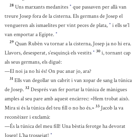
28
Uns marxants medanites
que passaven per allà van
*
treure Josep fora de la cisterna. Els germans de Josep el
vengueren als ismaelites per vint peces de plata,
i ells se’l
*
van emportar a Egipte.
*
29
Quan Rubèn va tornar a la cisterna, Josep ja no hi era.
30
Llavors, desesperat, s’esquinçà els vestits
i, tornant cap
*
als seus germans, els digué:
—El noi ja no hi és! On puc anar jo, ara?
31
Ells van degollar un cabrit i van xopar de sang la túnica
32
de Josep.
Després van fer portar la túnica de mànigues
amples al seu pare amb aquest encàrrec: «Hem trobat això.
33
Mira si és la túnica del teu fill o no ho és.»
Jacob la va
reconèixer i exclamà:
—És la túnica del meu fill! Una bèstia ferotge ha devorat
Josep! L’ha trossejat!
*