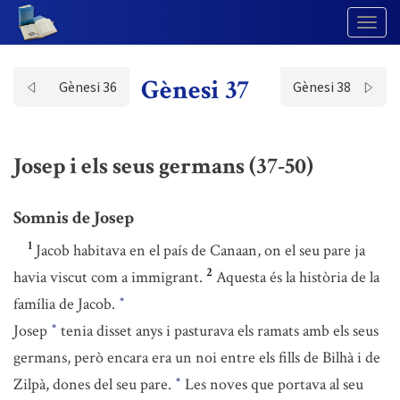
Togg
Navig
Gènesi 37
Gènesi 36
Gènesi 38
Josep i els seus germans (37-50)
Somnis de Josep
1
Jacob habitava en el país de Canaan, on el seu pare ja
2
havia viscut com a immigrant.
Aquesta és la història de la
família de Jacob.
*
Josep
tenia disset anys i pasturava els ramats amb els seus
*
germans, però encara era un noi entre els fills de Bilhà i de
Zilpà, dones del seu pare.
Les noves que portava al seu
*