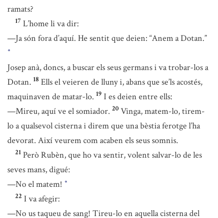
ramats?
17
L’home li va dir:
—Ja són fora d’aquí. He sentit que deien: “Anem a Dotan.”
*
Josep anà, doncs, a buscar els seus germans i va trobar-los a
18
Dotan.
Ells el veieren de lluny i, abans que se’ls acostés,
19
maquinaven de matar-lo.
I es deien entre ells:
20
—Mireu, aquí ve el somiador.
Vinga, matem-lo, tirem-
lo a qualsevol cisterna i direm que una bèstia ferotge l’ha
devorat. Així veurem com acaben els seus somnis.
21
Però Rubèn, que ho va sentir, volent salvar-lo de les
seves mans, digué:
—No el matem!
*
22
I va afegir:
—No us taqueu de sang! Tireu-lo en aquella cisterna del