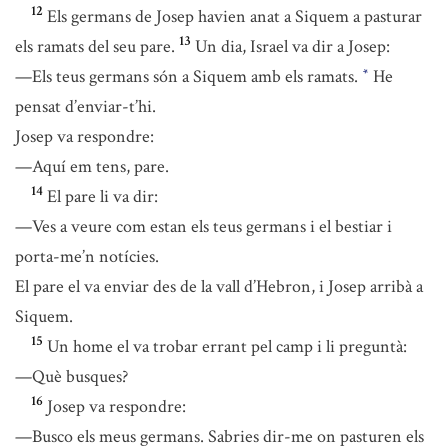
12
Els germans de Josep havien anat a Siquem a pasturar
13
els ramats del seu pare.
Un dia, Israel va dir a Josep:
—Els teus germans són a Siquem amb els ramats.
He
*
pensat d’enviar-t’hi.
Josep va respondre:
—Aquí em tens, pare.
14
El pare li va dir:
—Ves a veure com estan els teus germans i el bestiar i
porta-me’n notícies.
El pare el va enviar des de la vall d’Hebron, i Josep arribà a
Siquem.
15
Un home el va trobar errant pel camp i li preguntà:
—Què busques?
16
Josep va respondre:
—Busco els meus germans. Sabries dir-me on pasturen els