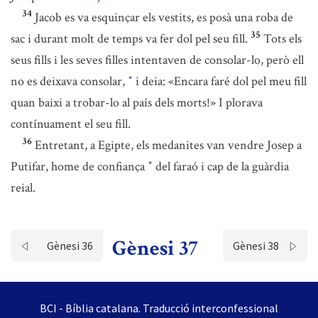
34
Jacob es va esquinçar els vestits, es posà una roba de
35
sac i durant molt de temps va fer dol pel seu fill.
Tots els
seus fills i les seves filles intentaven de consolar-lo, però ell
no es deixava consolar,
i deia: «Encara faré dol pel meu fill
*
quan baixi a trobar-lo al país dels morts!» I plorava
contínuament el seu fill.
36
Entretant, a Egipte, els medanites van vendre Josep a
Putifar, home de confiança
del faraó i cap de la guàrdia
*
reial.
Gènesi 37
Gènesi 36
Gènesi 38
BCI - Bíblia catalana. Traducció interconfessional