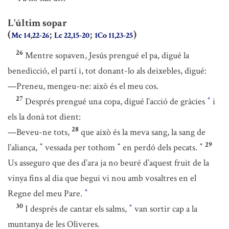
L’últim sopar
(
;
;
)
Mc 14,22-26
Lc 22,15-20
1Co 11,23-25
26
Mentre sopaven, Jesús prengué el pa, digué la
benedicció, el partí i, tot donant-lo als deixebles, digué:
—Preneu, mengeu-ne: això és el meu cos.
27
Després prengué una copa, digué l’acció de gràcies
i
*
els la donà tot dient:
28
—Beveu-ne tots,
que això és la meva sang, la sang de
29
l’aliança,
vessada per tothom
en perdó dels pecats.
*
*
*
Us asseguro que des d’ara ja no beuré d’aquest fruit de la
vinya fins al dia que begui vi nou amb vosaltres en el
Regne del meu Pare.
*
30
I després de cantar els salms,
van sortir cap a la
*
muntanya de les Oliveres.