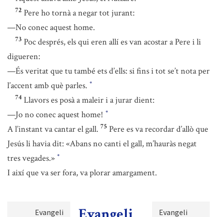
72
Pere ho tornà a negar tot jurant:
—No conec aquest home.
73
Poc després, els qui eren allí es van acostar a Pere i li
digueren:
—És veritat que tu també ets d’ells: si fins i tot se’t nota per
l’accent amb què parles.
*
74
Llavors es posà a maleir i a jurar dient:
—Jo no conec aquest home!
*
75
A l’instant va cantar el gall.
Pere es va recordar d’allò que
Jesús li havia dit: «Abans no canti el gall, m’hauràs negat
tres vegades.»
*
I així que va ser fora, va plorar amargament.
Evangeli
Evangeli
Evangeli