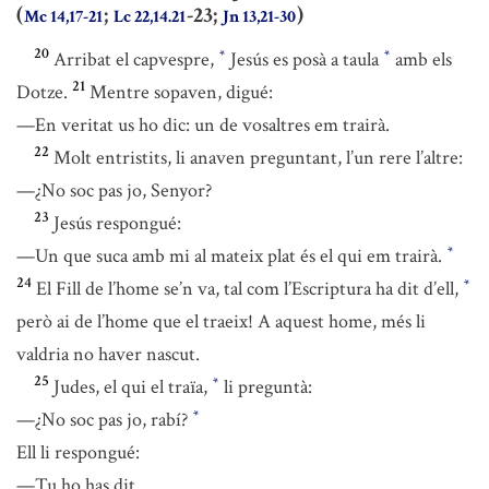
(
;
-23;
)
Mc 14,17-21
Lc 22,14.21
Jn 13,21-30
20
Arribat el capvespre,
Jesús es posà a taula
amb els
*
*
21
Dotze.
Mentre sopaven, digué:
—En veritat us ho dic: un de vosaltres em trairà.
22
Molt entristits, li anaven preguntant, l’un rere l’altre:
—¿No soc pas jo, Senyor?
23
Jesús respongué:
—Un que suca amb mi al mateix plat és el qui em trairà.
*
24
El Fill de l’home se’n va, tal com l’Escriptura ha dit d’ell,
*
però ai de l’home que el traeix! A aquest home, més li
valdria no haver nascut.
25
Judes, el qui el traïa,
li preguntà:
*
—¿No soc pas jo, rabí?
*
Ell li respongué:
—Tu ho has dit.