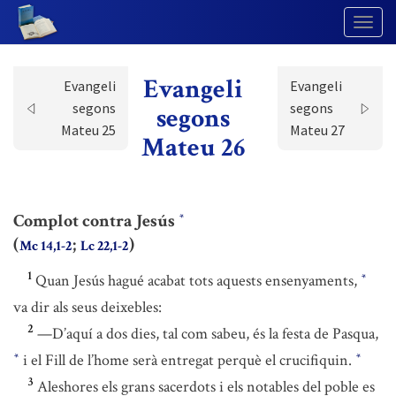
Togg
Navig
Evangeli
Evangeli
Evangeli
segons
segons
segons
Mateu 25
Mateu 27
Mateu 26
Complot contra Jesús
*
(
;
)
Mc 14,1-2
Lc 22,1-2
1
Quan Jesús hagué acabat tots aquests ensenyaments,
*
va dir als seus deixebles:
2
—D’aquí a dos dies, tal com sabeu, és la festa de Pasqua,
i el Fill de l’home serà entregat perquè el crucifiquin.
*
*
3
Aleshores els grans sacerdots i els notables del poble es