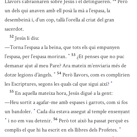
Llavors s’abraonaren sobre Jesús i el detingueren.
Però
un dels qui anaven amb ell posà la mà a l’espasa, la
desembeinà i, d’un cop, tallà l’orella al criat del gran
sacerdot.
52
Jesús li diu:
—Torna l’espasa a la beina, que tots els qui empunyen
53
l’espasa, per l’espasa moriran.
¿Et penses que no puc
*
demanar ajut al meu Pare? Ara mateix m’enviaria més de
54
dotze legions d’àngels.
Però llavors, com es complirien
*
les Escriptures, segons les quals cal que sigui així?
*
55
En aquella mateixa hora, Jesús digué a la gent:
—Heu sortit a agafar-me amb espases i garrots, com si fos
un bandoler.
Cada dia estava assegut al temple ensenyant
*
56
i no em vau detenir.
Però tot això ha passat perquè es
*
complís el que hi ha escrit en els llibres dels Profetes.
*