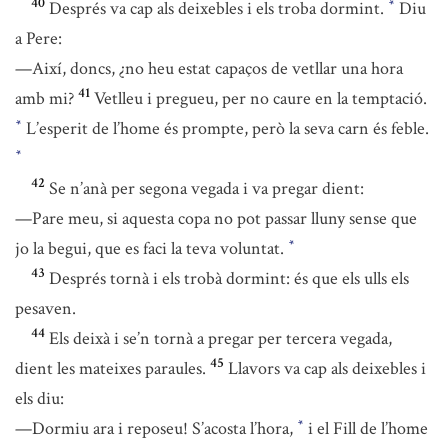
40
Després va cap als deixebles i els troba dormint.
Diu
*
a Pere:
—Així, doncs, ¿no heu estat capaços de vetllar una hora
41
amb mi?
Vetlleu i pregueu, per no caure en la temptació.
L’esperit de l’home és prompte, però la seva carn és feble.
*
*
42
Se n’anà per segona vegada i va pregar dient:
—Pare meu, si aquesta copa no pot passar lluny sense que
jo la begui, que es faci la teva voluntat.
*
43
Després tornà i els trobà dormint: és que els ulls els
pesaven.
44
Els deixà i se’n tornà a pregar per tercera vegada,
45
dient les mateixes paraules.
Llavors va cap als deixebles i
els diu:
—Dormiu ara i reposeu! S’acosta l’hora,
i el Fill de l’home
*