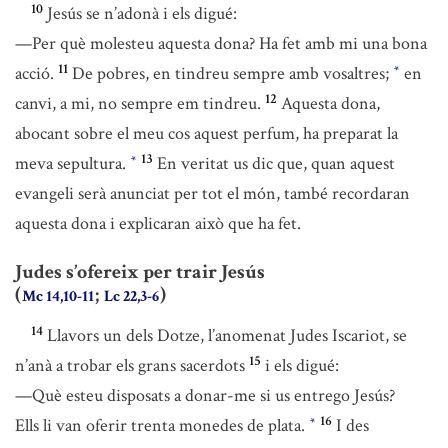
10
Jesús se n’adonà i els digué:
—Per què molesteu aquesta dona? Ha fet amb mi una bona
11
acció.
De pobres, en tindreu sempre amb vosaltres;
en
*
12
canvi, a mi, no sempre em tindreu.
Aquesta dona,
abocant sobre el meu cos aquest perfum, ha preparat la
13
meva sepultura.
En veritat us dic que, quan aquest
*
evangeli serà anunciat per tot el món, també recordaran
aquesta dona i explicaran això que ha fet.
Judes s’ofereix per trair Jesús
(
;
)
Mc 14,10-11
Lc 22,3-6
14
Llavors un dels Dotze, l’anomenat Judes Iscariot, se
15
n’anà a trobar els grans sacerdots
i els digué:
—Què esteu disposats a donar-me si us entrego Jesús?
16
Ells li van oferir trenta monedes de plata.
I des
*