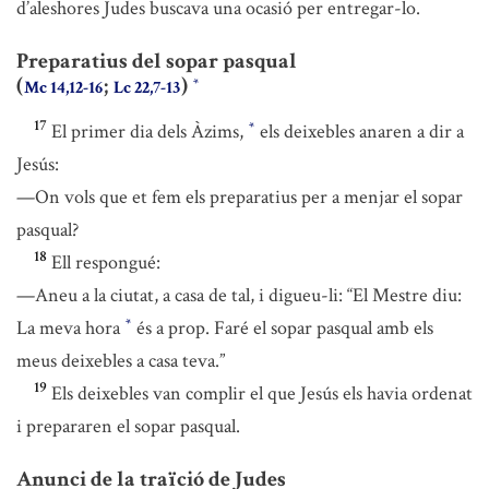
d’aleshores Judes buscava una ocasió per entregar-lo.
Preparatius del sopar pasqual
(
;
)
*
Mc 14,12-16
Lc 22,7-13
17
El primer dia dels Àzims,
els deixebles anaren a dir a
*
Jesús:
—On vols que et fem els preparatius per a menjar el sopar
pasqual?
18
Ell respongué:
—Aneu a la ciutat, a casa de tal, i digueu-li: “El Mestre diu:
La meva hora
és a prop. Faré el sopar pasqual amb els
*
meus deixebles a casa teva.”
19
Els deixebles van complir el que Jesús els havia ordenat
i prepararen el sopar pasqual.
Anunci de la traïció de Judes