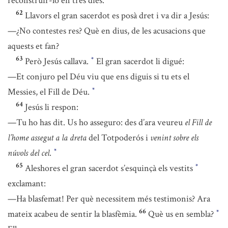
reconstruir-lo en tres dies.”
62
Llavors el gran sacerdot es posà dret i va dir a Jesús:
—¿No contestes res? Què en dius, de les acusacions que
aquests et fan?
63
Però Jesús callava.
El gran sacerdot li digué:
*
—Et conjuro pel Déu viu que ens diguis si tu ets el
Messies, el Fill de Déu.
*
64
Jesús li respon:
—Tu ho has dit. Us ho asseguro: des d’ara veureu
el Fill de
l’home assegut a la dreta
del Totpoderós i
venint sobre els
núvols del cel
.
*
65
Aleshores el gran sacerdot s’esquinçà els vestits
*
exclamant:
—Ha blasfemat! Per què necessitem més testimonis? Ara
66
mateix acabeu de sentir la blasfèmia.
Què us en sembla?
*