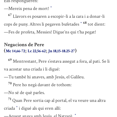
Ells respongueren:
—Mereix pena de mort!
*
67
Llavors es posaren a escopir-li a la cara i a donar-li
68
cops de puny. Altres li pegaven bufetades
tot dient:
*
—Fes de profeta, Messies! Digue’ns qui t’ha pegat!
Negacions de Pere
(
;
;
)
Mc 14,66-72
Lc 22,56-62
Jn 18,15-18.25-27
69
Mentrestant, Pere s’estava assegut a fora, al pati. Se li
va acostar una criada i li digué:
—Tu també hi anaves, amb Jesús, el Galileu.
70
Pere ho negà davant de tothom:
—No sé de què parles.
71
Quan Pere sortia cap al portal, el va veure una altra
criada
i digué als qui eren allí:
*
—Aquest anava amb Jesús, el Natzarè.
*