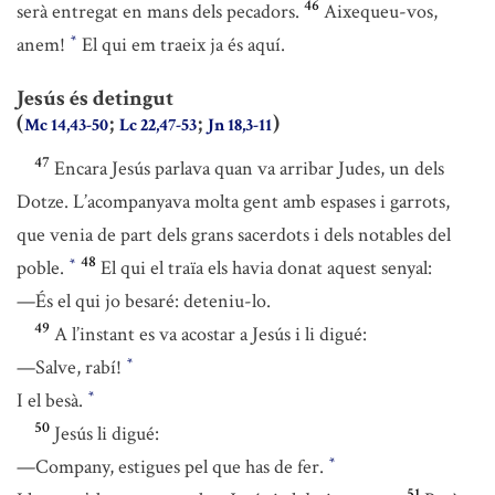
46
serà entregat en mans dels pecadors.
Aixequeu-vos,
anem!
El qui em traeix ja és aquí.
*
Jesús és detingut
(
;
;
)
Mc 14,43-50
Lc 22,47-53
Jn 18,3-11
47
Encara Jesús parlava quan va arribar Judes, un dels
Dotze. L’acompanyava molta gent amb espases i garrots,
que venia de part dels grans sacerdots i dels notables del
48
poble.
El qui el traïa els havia donat aquest senyal:
*
—És el qui jo besaré: deteniu-lo.
49
A l’instant es va acostar a Jesús i li digué:
—Salve, rabí!
*
I el besà.
*
50
Jesús li digué:
—Company, estigues pel que has de fer.
*
51