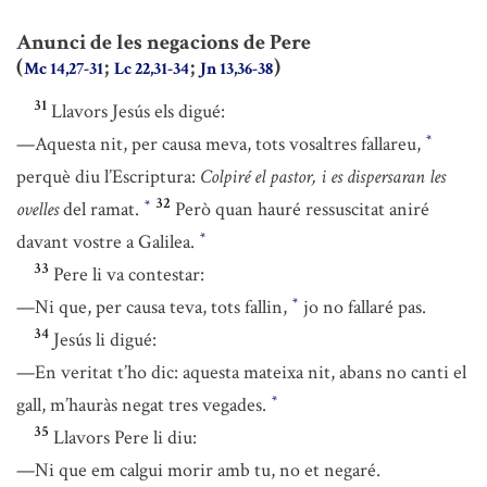
Anunci de les negacions de Pere
(
;
;
)
Mc 14,27-31
Lc 22,31-34
Jn 13,36-38
31
Llavors Jesús els digué:
—Aquesta nit, per causa meva, tots vosaltres fallareu,
*
perquè diu l’Escriptura:
Colpiré el pastor, i es dispersaran les
32
ovelles
del ramat.
Però quan hauré ressuscitat aniré
*
davant vostre a Galilea.
*
33
Pere li va contestar:
—Ni que, per causa teva, tots fallin,
jo no fallaré pas.
*
34
Jesús li digué:
—En veritat t’ho dic: aquesta mateixa nit, abans no canti el
gall, m’hauràs negat tres vegades.
*
35
Llavors Pere li diu:
—Ni que em calgui morir amb tu, no et negaré.