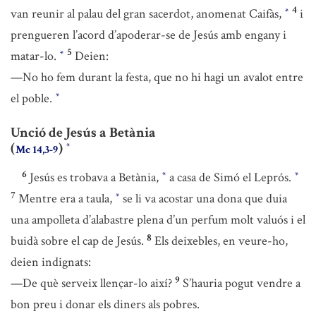
4
van reunir al palau del gran sacerdot, anomenat Caifàs,
i
*
prengueren l’acord d’apoderar-se de Jesús amb engany i
5
matar-lo.
Deien:
*
—No ho fem durant la festa, que no hi hagi un avalot entre
el poble.
*
Unció de Jesús a Betània
(
)
*
Mc 14,3-9
6
Jesús es trobava a Betània,
a casa de Simó el Leprós.
*
*
7
Mentre era a taula,
se li va acostar una dona que duia
*
una ampolleta d’alabastre plena d’un perfum molt valuós i el
8
buidà sobre el cap de Jesús.
Els deixebles, en veure-ho,
deien indignats:
9
—De què serveix llençar-lo així?
S’hauria pogut vendre a
bon preu i donar els diners als pobres.