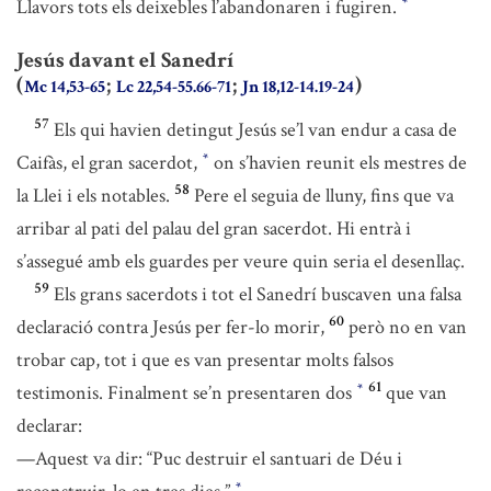
Llavors tots els deixebles l’abandonaren i fugiren.
*
Jesús davant el Sanedrí
(
;
;
)
Mc 14,53-65
Lc 22,54-55.66-71
Jn 18,12-14.19-24
57
Els qui havien detingut Jesús se’l van endur a casa de
Caifàs, el gran sacerdot,
on s’havien reunit els mestres de
*
58
la Llei i els notables.
Pere el seguia de lluny, fins que va
arribar al pati del palau del gran sacerdot. Hi entrà i
s’assegué amb els guardes per veure quin seria el desenllaç.
59
Els grans sacerdots i tot el Sanedrí buscaven una falsa
60
declaració contra Jesús per fer-lo morir,
però no en van
trobar cap, tot i que es van presentar molts falsos
61
testimonis. Finalment se’n presentaren dos
que van
*
declarar:
—Aquest va dir: “Puc destruir el santuari de Déu i
*