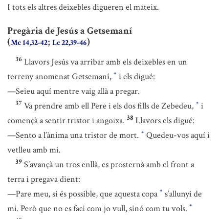
I tots els altres deixebles digueren el mateix.
Pregària de Jesús a Getsemaní
(
;
)
Mc 14,32-42
Lc 22,39-46
36
Llavors Jesús va arribar amb els deixebles en un
terreny anomenat Getsemaní,
i els digué:
*
—Seieu aquí mentre vaig allà a pregar.
37
Va prendre amb ell Pere i els dos fills de Zebedeu,
i
*
38
començà a sentir tristor i angoixa.
Llavors els digué:
—Sento a l’ànima una tristor de mort.
Quedeu-vos aquí i
*
vetlleu amb mi.
39
S’avançà un tros enllà, es prosternà amb el front a
terra i pregava dient:
—Pare meu, si és possible, que aquesta copa
s’allunyi de
*
mi. Però que no es faci com jo vull, sinó com tu vols.
*