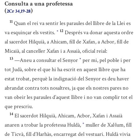
Consulta a una profetessa
(
)
2Cr 34,19-28
11
Quan el rei va sentir les paraules del llibre de la Llei es
12
va esquinçar els vestits.
Després va donar aquesta ordre
*
al sacerdot Hilquià, a Ahicam, fill de Xafan, a Acbor, fill de
Micaià, al canceller Xafan i a Assaià, oficial reial:
13
—Aneu a consultar el Senyor
per mi, pel poble i per
*
tot Judà, sobre el que hi ha escrit en aquest llibre que ha
estat trobat, perquè la indignació del Senyor es deu haver
abrandat contra tots nosaltres, ja que els nostres pares no
van obeir les paraules d’aquest llibre i no van complir tot el
que prescriu.
14
El sacerdot Hilquià, Ahicam, Acbor, Xafan i Assaià
anaren a trobar la profetessa Huldà,
muller de Xal·lum, fill
*
de Ticvà, fill d’Harhàs, encarregat del vestuari. Huldà vivia