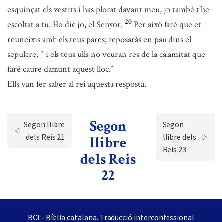
esquinçat els vestits i has plorat davant meu, jo també t’he
20
escoltat a tu. Ho dic jo, el Senyor.
Per això faré que et
reuneixis amb els teus pares; reposaràs en pau dins el
sepulcre,
i els teus ulls no veuran res de la calamitat que
*
faré caure damunt aquest lloc.”
Ells van fer saber al rei aquesta resposta.
Segon
Segon llibre
Segon
dels Reis 21
llibre dels
llibre
Reis 23
dels Reis
22
BCI - Bíblia catalana. Traducció interconfessional