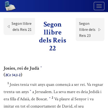
Togg
Navig
Segon
Segon llibre
Segon
dels Reis 21
llibre dels
llibre
Reis 23
dels Reis
22
Josies, rei de Judà
*
(
)
2Cr 34,1-2
1
Josies tenia vuit anys quan començà a ser rei. Va regnar
trenta-un anys
a Jerusalem. La seva mare es deia Jedidà i
*
2
era filla d’Adaià, de Boscat.
Va plaure al Senyor i va
*
imitar en tot el comportament de David, el seu