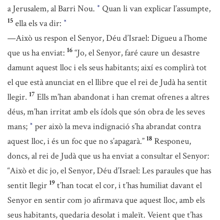
a Jerusalem, al Barri Nou.
Quan li van explicar l’assumpte,
*
15
ella els va dir:
*
—Això us respon el Senyor, Déu d’Israel: Digueu a l’home
16
que us ha enviat:
“Jo, el Senyor, faré caure un desastre
damunt aquest lloc i els seus habitants; així es complirà tot
el que està anunciat en el llibre que el rei de Judà ha sentit
17
llegir.
Ells m’han abandonat i han cremat ofrenes a altres
déus, m’han irritat amb els ídols que són obra de les seves
mans;
per això la meva indignació s’ha abrandat contra
*
18
aquest lloc, i és un foc que no s’apagarà.”
Responeu,
doncs, al rei de Judà que us ha enviat a consultar el Senyor:
“Això et dic jo, el Senyor, Déu d’Israel: Les paraules que has
19
sentit llegir
t’han tocat el cor, i t’has humiliat davant el
Senyor en sentir com jo afirmava que aquest lloc, amb els
seus habitants, quedaria desolat i maleït. Veient que t’has