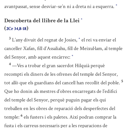
avantpassat, sense desviar-se’n ni a dreta ni a esquerra.
*
Descoberta del llibre de la Llei
*
(
)
2Cr 34,8-18
3
L’any divuit del regnat de Josies,
el rei va enviar el
*
canceller Xafan, fill d’Assaliahu, fill de Meixul·lam, al temple
del Senyor, amb aquest encàrrec:
*
4
—Ves a trobar el gran sacerdot Hilquià perquè
recompti els diners de les ofrenes del temple del Senyor,
5
tot allò que els guardians del cancell han recollit del poble.
Que ho donin als mestres d’obres encarregats de l’edifici
del temple del Senyor, perquè puguin pagar els qui
treballen en les obres de reparació dels desperfectes del
6
temple:
els fusters i els paletes. Així podran comprar la
fusta i els carreus necessaris per a les reparacions de