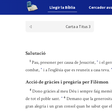
Llegir la Bíblia
Cercador av
Carta a Titus 3
Salutació
1
Pau, presoner per causa de Jesucrist,
i el ge
*
combat,
i a l’església que es reuneix a casa teva.
*
Acció de gràcies i pregària per Filèmon
4
Dono gràcies al meu Déu i sempre faig memòr
6
de tot el poble sant.
Demano que la generositat 
*
gran alegria i un gran consol quan he sabut que el 