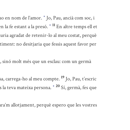
ho en nom de l’amor.
Jo, Pau, ancià com soc, i
*
11
n la fe estant a la presó.
En altre temps ell et
*
uria agradat de retenir-lo al meu costat, perquè
timent: no desitjaria que fessis aquest favor per
u, sinó molt més que un esclau: com un germà
19
cosa, carrega-ho al meu compte.
Jo, Pau, t’escric
20
s la teva mateixa persona.
Sí, germà, fes que
*
ara’m allotjament, perquè espero que les vostres