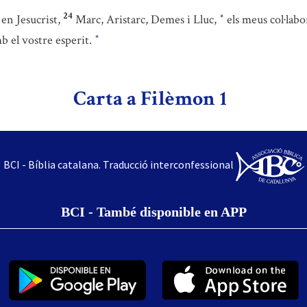
24
n Jesucrist,
Marc, Aristarc, Demes i Lluc,
els meus col·labo
*
mb el vostre esperit.
*
Carta a Filèmon 1
BCI - Bíblia catalana. Traducció interconfessional
BCI - També disponible en APP