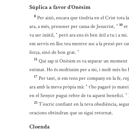
Súplica a favor d’Onèsim
8
Per això, encara que tindria en el Crist tota la
10
ara, a més, presoner per causa de Jesucrist,
et
*
va ser inútil,
però ara ens és ben útil a tu i a mi.
*
em servís en lloc teu mentre soc a la presó per cau
força, sinó de bon grat.
*
15
Qui sap si Onèsim es va separar un moment d
estimat. Ho és moltíssim per a mi, i molt més ho
17
Per tant, si em tens per company en la fe, rep
ara amb la meva pròpia mà:
t’ho pagaré jo matei
*
en el Senyor pugui rebre de tu aquest benefici.
*
21
T’escric confiant en la teva obediència, seg
oracions obtindran que us sigui retornat.
Cloenda