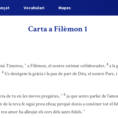
ançat
Vocabulari
Mapes
Carta a Filèmon 1
2
rmà Timoteu,
a Filèmon, el nostre estimat col·laborador,
a la
*
3
Us desitgem la gràcia i la pau de part de Déu, el nostre Pare, i
*
5
ia de tu en les meves pregàries,
ja que sento parlar de l’amor
*
de la teva fe sigui prou eficaç perquè donis a conèixer tot el b
teu amor ha alleujat els cors dels sants fidels.
*