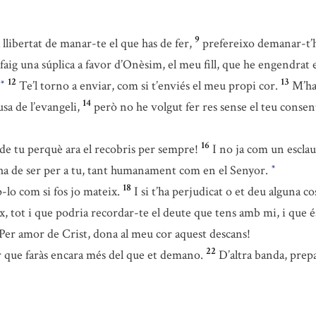
9
 llibertat de manar-te el que has de fer,
prefereixo demanar-t’
 faig una súplica a favor d’Onèsim, el meu fill, que he engendrat e
12
13
Te’l torno a enviar, com si t’enviés el meu propi cor.
M’ha
*
14
sa de l’evangeli,
però no he volgut fer res sense el teu consen
16
e tu perquè ara el recobris per sempre!
I no ja com un escla
 ha de ser per a tu, tant humanament com en el Senyor.
*
18
-lo com si fos jo mateix.
I si t’ha perjudicat o et deu alguna 
x, tot i que podria recordar-te el deute que tens amb mi, i que é
Per amor de Crist, dona al meu cor aquest descans!
22
ur que faràs encara més del que et demano.
D’altra banda, prep