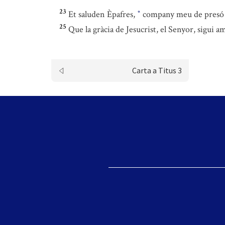
23
Et saluden Èpafres,
company meu de presó e
*
25
Que la gràcia de Jesucrist, el Senyor, sigui a
Carta a Titus 3