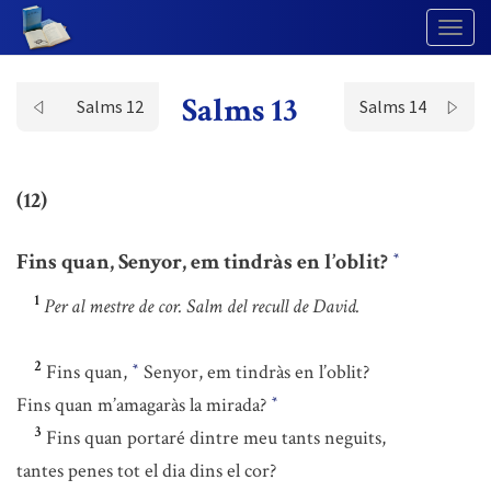
Togg
Navig
Salms 13
Salms 12
Salms 14
(12)
Fins quan, Senyor, em tindràs en l’oblit?
*
1
Per al mestre de cor. Salm del recull de David.
2
Fins quan,
Senyor, em tindràs en l’oblit?
*
Fins quan m’amagaràs la mirada?
*
3
Fins quan portaré dintre meu tants neguits,
tantes penes tot el dia dins el cor?