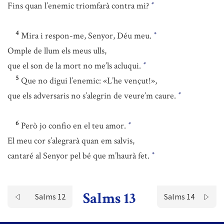
Fins quan l’enemic triomfarà contra mi?
*
4
Mira i respon-me, Senyor, Déu meu.
*
Omple de llum els meus ulls,
que el son de la mort no me’ls acluqui.
*
5
Que no digui l’enemic: «L’he vençut!»,
que els adversaris no s’alegrin de veure’m caure.
*
6
Però jo confio en el teu amor.
*
El meu cor s’alegrarà quan em salvis,
cantaré al Senyor pel bé que m’haurà fet.
*
Salms 13
Salms 12
Salms 14