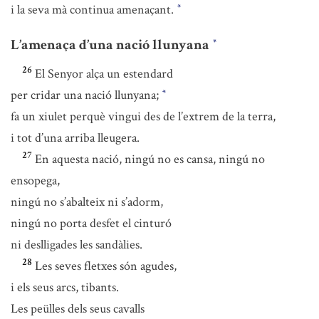
i la seva mà continua amenaçant.
*
L’amenaça d’una nació llunyana
*
26
El Senyor alça un estendard
per cridar una nació llunyana;
*
fa un xiulet perquè vingui des de l’extrem de la terra,
i tot d’una arriba lleugera.
27
En aquesta nació, ningú no es cansa, ningú no
ensopega,
ningú no s’abalteix ni s’adorm,
ningú no porta desfet el cinturó
ni deslligades les sandàlies.
28
Les seves fletxes són agudes,
i els seus arcs, tibants.
Les peülles dels seus cavalls