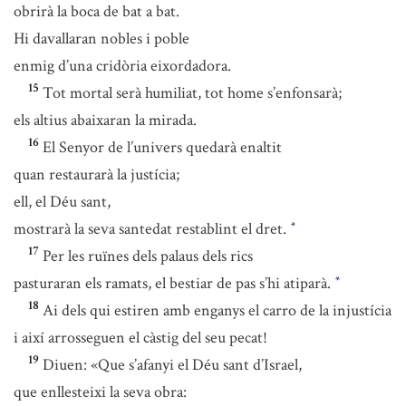
obrirà la boca de bat a bat.
Hi davallaran nobles i poble
enmig d’una cridòria eixordadora.
15
Tot mortal serà humiliat, tot home s’enfonsarà;
els altius abaixaran la mirada.
16
El Senyor de l’univers quedarà enaltit
quan restaurarà la justícia;
ell, el Déu sant,
mostrarà la seva santedat restablint el dret.
*
17
Per les ruïnes dels palaus dels rics
pasturaran els ramats, el bestiar de pas s’hi atiparà.
*
18
Ai dels qui estiren amb enganys el carro de la injustícia
i així arrosseguen el càstig del seu pecat!
19
Diuen: «Que s’afanyi el Déu sant d’Israel,
que enllesteixi la seva obra: