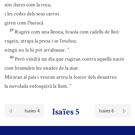
són dures com la roca,
i les rodes dels seus carros
giren com l’huracà.
29
Rugeix com una lleona, braola com cadells de lleó:
rugeix, atrapa la presa i se l’enduu;
ningú no la hi pot arrabassar.
*
30
Però vindrà un dia que rugiran contra aquella nació
com bramulen les onades de la mar.
Miraran al país i veuran arreu la foscor dels desastres:
la nuvolada enfosquirà la llum.
*
Isaïes 5
Isaïes 4
Isaïes 6