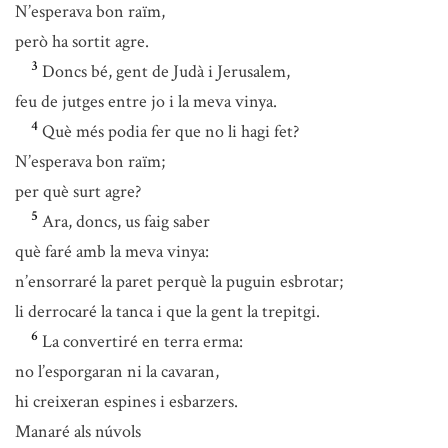
N’esperava bon raïm,
però ha sortit agre.
3
Doncs bé, gent de Judà i Jerusalem,
feu de jutges entre jo i la meva vinya.
4
Què més podia fer que no li hagi fet?
N’esperava bon raïm;
per què surt agre?
5
Ara, doncs, us faig saber
què faré amb la meva vinya:
n’ensorraré la paret perquè la puguin esbrotar;
li derrocaré la tanca i que la gent la trepitgi.
6
La convertiré en terra erma:
no l’esporgaran ni la cavaran,
hi creixeran espines i esbarzers.
Manaré als núvols