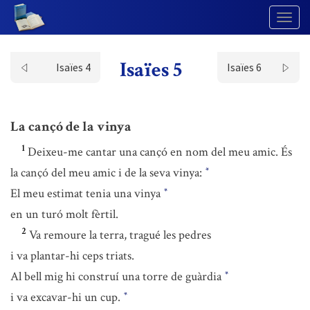
Togg
Navig
Isaïes 5
Isaïes 4
Isaïes 6
La cançó de la vinya
1
Deixeu-me cantar una cançó en nom del meu amic. És
la cançó del meu amic i de la seva vinya:
*
El meu estimat tenia una vinya
*
en un turó molt fèrtil.
2
Va remoure la terra, tragué les pedres
i va plantar-hi ceps triats.
Al bell mig hi construí una torre de guàrdia
*
i va excavar-hi un cup.
*