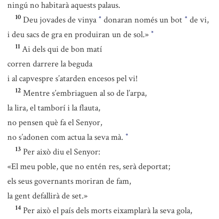
ningú no habitarà aquests palaus.
10
Deu jovades de vinya
donaran només un bot
de vi,
*
*
i deu sacs de gra en produiran un de sol.»
*
11
Ai dels qui de bon matí
corren darrere la beguda
i al capvespre s’atarden encesos pel vi!
12
Mentre s’embriaguen al so de l’arpa,
la lira, el tamborí i la flauta,
no pensen què fa el Senyor,
no s’adonen com actua la seva mà.
*
13
Per això diu el Senyor:
«El meu poble, que no entén res, serà deportat;
els seus governants moriran de fam,
la gent defallirà de set.»
14
Per això el país dels morts eixamplarà la seva gola,