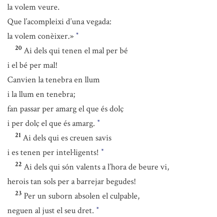
la volem veure.
Que l’acompleixi d’una vegada:
la volem conèixer.»
*
20
Ai dels qui tenen el mal per bé
i el bé per mal!
Canvien la tenebra en llum
i la llum en tenebra;
fan passar per amarg el que és dolç
i per dolç el que és amarg.
*
21
Ai dels qui es creuen savis
i es tenen per intel·ligents!
*
22
Ai dels qui són valents a l’hora de beure vi,
herois tan sols per a barrejar begudes!
23
Per un suborn absolen el culpable,
neguen al just el seu dret.
*