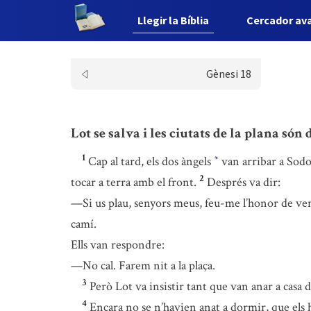
Llegir la Bíblia
Cercador av
Gènesi 18
Lot se salva i les ciutats de la plana són
1
Cap al tard, els dos àngels
van arribar a Sodom
*
2
tocar a terra amb el front.
Després va dir:
—Si us plau, senyors meus, feu-me l’honor de veni
camí.
Ells van respondre:
—No cal. Farem nit a la plaça.
3
Però Lot va insistir tant que van anar a casa d
4
Encara no se n’havien anat a dormir, que els h