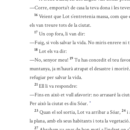
—Corre, emporta’t de casa la teva dona i les teves 
16
Veient que Lot s’entretenia massa, com que el
els van treure tots de la ciutat.
17
Un cop fora, li van dir:
—Fuig, si vols salvar la vida. No miris enrere ni t’
18
Lot els va dir:
19
—No, senyor meu!
Tu has concedit el teu favor
muntanya, ja m’haurà atrapat el desastre i moriré.
refugiar per salvar la vida.
21
Ell li va respondre:
—Fins en això et vull afavorir: no arrasaré la ciu
Per això la ciutat es diu Sóar.
*
23
24
Quan el sol sortia, Lot va arribar a Sóar,
i
la plana, amb els seus habitants i tota la vegetació
27
Abraham va anar de bon matí a l’indret on s’