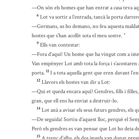
—On són els homes que han entrat a casa teva aque
6
Lot va sortir a l’entrada, tancà la porta darrer
—Germans, us ho demano, no feu aquesta maldat
hostes que s’han acollit sota el meu sostre.
*
9
Ells van contestar:
—Fora d’aquí! Un home que ha vingut com a immigra
Van empènyer Lot amb tota la força i s’acostaren a
11
porta.
I a tota aquella gent que eren davant l’ent
12
Llavors els hostes van dir a Lot:
—Qui et queda encara aquí? Gendres, fills i filles, 
gran, que ell ens ha enviat a destruir-lo.
14
Lot anà a avisar els seus futurs gendres, els qui
—De seguida! Sortiu d’aquest lloc, perquè el Senyo
Però els gendres es van pensar que Lot ho deia de
15
A trenc d’alba, els dos àngels van donar press