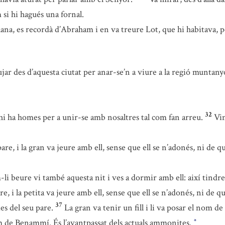
si hi hagués una fornal.
plana, es recordà d’Abraham i en va treure Lot, que hi habitava, 
jar des d’aquesta ciutat per anar-se’n a viure a la regió muntan
32
hi ha homes per a unir-se amb nosaltres tal com fan arreu.
Vin
e, i la gran va jeure amb ell, sense que ell se n’adonés, ni de qua
li beure vi també aquesta nit i ves a dormir amb ell: així tind
, i la petita va jeure amb ell, sense que ell se n’adonés, ni de qu
37
es del seu pare.
La gran va tenir un fill i li va posar el nom d
nom de Benammí. És l’avantpassat dels actuals ammonites.
*