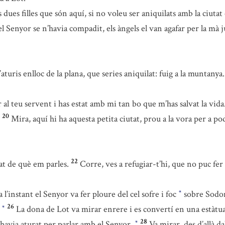
dues filles que són aquí, si no voleu ser aniquilats amb la ciutat 
 Senyor se n’havia compadit, els àngels el van agafar per la mà ju
aturis enlloc de la plana, que series aniquilat: fuig a la muntanya.
 al teu servent i has estat amb mi tan bo que m’has salvat la vida
20
Mira, aquí hi ha aquesta petita ciutat, prou a la vora per a p
22
tat de què em parles.
Corre, ves a refugiar-t’hi, que no puc fer 
 a l’instant el Senyor va fer ploure del cel sofre i foc
sobre Sodo
*
26
.
La dona de Lot va mirar enrere i es convertí en una estàtua
*
28
havia aturat per parlar amb el Senyor.
Va mirar, des d’allà d
*