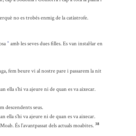
perquè no es trobés enmig de la catàstrofe.
yosa
amb les seves dues filles. Es van instal·lar en
*
ga, fem beure vi al nostre pare i passarem la nit
n ella s’hi va ajeure ni de quan es va aixecar.
rem descendents seus.
an ella s’hi va ajeure ni de quan es va aixecar.
38
e Moab. És l’avantpassat dels actuals moabites.