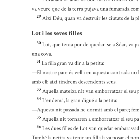
va veure que de la terra pujava una fumarada com 
29
Així Déu, quan va destruir les ciutats de la 
Lot i les seves filles
30
Lot, que tenia por de quedar-se a Sóar, va pu
una cova.
31
La filla gran va dir a la petita:
—El nostre pare és vell i en aquesta contrada no 
amb ell: així tindrem descendents seus.
33
Aquella mateixa nit van emborratxar el seu par
34
L’endemà, la gran digué a la petita:
—Aquesta nit passada he dormit amb el pare; fem-
35
Aquella nit tornaren a emborratxar el seu pare
36
Les dues filles de Lot van quedar embarassad
També la petita va tenir un fill i li va posar el 