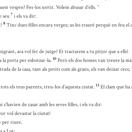
st vespre? Fes-los sortir. Volem abusar d’ells.
*
7
e seu
i els va dir:
8
!
Tinc dues filles encara verges; us les trauré perquè en feu e
nt, ara vol fer de jutge? Et tractarem a tu pitjor que a ells!
10
 la porta per esbotzar-la.
Però els dos homes van treure la mà, 
rada de la casa, tant als petits com als grans, els van deixar cecs;
13
tots els teus parents, treu-los d’aquesta ciutat.
El clam que ha 
 s’havien de casar amb les seves filles, i els va dir:
r vol devastar la ciutat!
 per riure.
a a Lot: