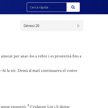
Gènesi 20
 aixecar per anar-los a rebre i es prosternà fins a
r-hi la nit. Demà al matí continuareu el vostre
5
 sense excepció.
Cridaven Lot i li deien: