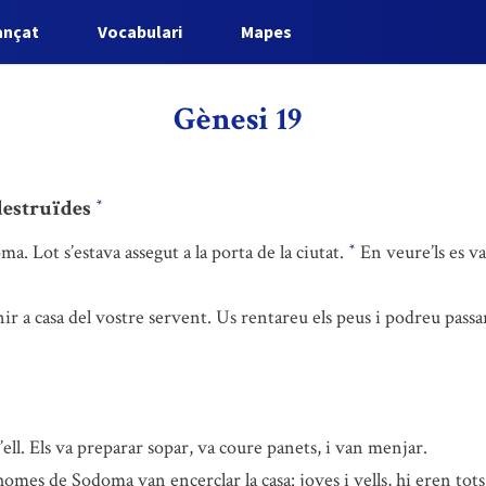
ançat
Vocabulari
Mapes
Gènesi 19
 destruïdes
*
a. Lot s’estava assegut a la porta de la ciutat.
En veure’ls es va
*
r a casa del vostre servent. Us rentareu els peus i podreu passa
’ell. Els va preparar sopar, va coure panets, i van menjar.
omes de Sodoma van encerclar la casa: joves i vells, hi eren tots