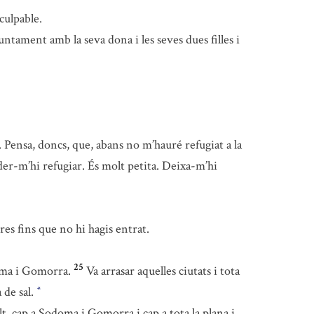
culpable.
ntament amb la seva dona i les seves dues filles i
. Pensa, doncs, que, abans no m’hauré refugiat a la
oder-m’hi refugiar. És molt petita. Deixa-m’hi
res fins que no hi hagis entrat.
25
ma i Gomorra.
Va arrasar aquelles ciutats i tota
 de sal.
*
alt, cap a Sodoma i Gomorra i cap a tota la plana i