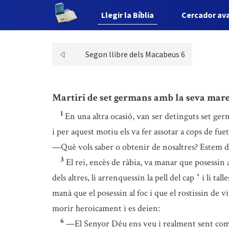
Llegir la Bíblia
Cercador av
Segon llibre dels Macabeus 6
Martiri de set germans amb la seva mar
1
En una altra ocasió, van ser detinguts set ger
i per aquest motiu els va fer assotar a cops de fue
—Què vols saber o obtenir de nosaltres? Estem disp
3
El rei, encès de ràbia, va manar que posessin al
dels altres, li arrenquessin la pell del cap
i li tal
*
manà que el posessin al foc i que el rostissin de 
morir heroicament i es deien:
6
—El Senyor Déu ens veu i realment sent compas