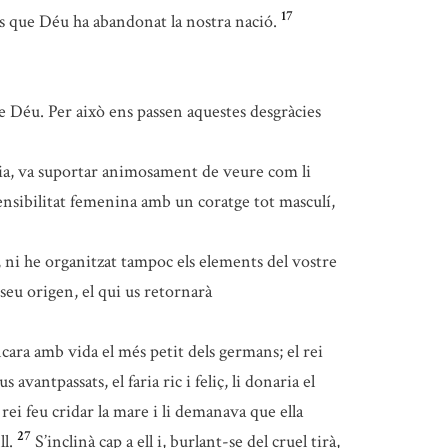
17
as que Déu ha abandonat la nostra nació.
re Déu. Per això ens passen aquestes desgràcies
l dia, va suportar animosament de veure com li
nsibilitat femenina amb un coratge tot masculí,
a, ni he organitzat tampoc els elements del vostre
seu origen, el qui us retornarà
cara amb vida el més petit dels germans; el rei
antpassats, el faria ric i feliç, li donaria el
 rei feu cridar la mare i li demanava que ella
27
ll.
S’inclinà cap a ell i, burlant-se del cruel tirà,