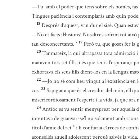
—Tu, amb el poder que tens sobre els homes, fas e
Tingues paciència i contemplaràs amb quin poder 
18
Després d’aquest, van dur el sisè. Quan estava
—No et facis il·lusions! Nosaltres sofrim tot això
19
tan desconcertants.
Però tu, que goses fer la
*
20
Tanmateix, la qui ultrapassa tota admiració i
mataven tots set fills; i és que tenia l’esperança p
exhortava els seus fills dient-los en la llengua ma
22
—Jo no sé com heu vingut a l’existència en 
23
cos.
Sapigueu que és el creador del món, ell que
misericordiosament l’esperit i la vida, ja que ara 
24
Antíoc es va sentir menyspreat per aquella d
intentava de guanyar-se’l no solament amb raons, s
títol d’amic del rei
i li confiaria càrrecs de confi
*
aconsellés aquell adolescent perquè salvés la vida.