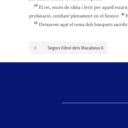
39
El rei, encès de ràbia i ferit per aquell escar
41
profanació, confiant plenament en el Senyor.
F
42
Deixarem aquí el tema dels banquets sacrifici
Segon llibre dels Macabeus 6