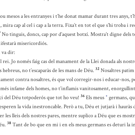
mesos a les entranyes i t’he donat mamar durant tres anys, t’he a
mira cap al cel i cap a la terra. Fixa’t en tot el que s’hi troba i
9
No tinguis, doncs, cap por d’aquest botxí. Mostra’t digne dels 
festarà misericordiós.
 va dir:
ei. Jo només faig cas del manament de la Llei donada als nostr
32
s hebreus, no t’escaparàs de les mans de Déu.
Nosaltres patim 
ament contra nosaltres, és que vol corregir-nos i educar-nos, pe
 més infame dels homes, no t’inflamis vanitosament, enorgullint-
36
ici del Déu totpoderós que tot ho veu!
Els meus
germans, qu
*
ra esperen la vida inestroncable. Però a tu, Déu et jutjarà i hauràs 
per les lleis dels nostres pares, mentre suplico a Déu que es mostr
38
éu.
Tant de bo que en mi i en els meus germans es deturi la 