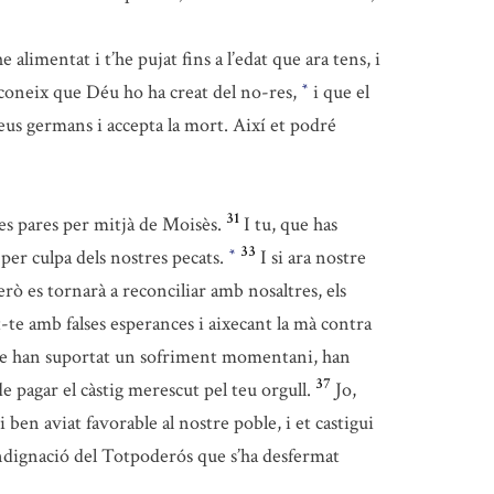
limentat i t’he pujat fins a l’edat que ara tens, i
 reconeix que Déu ho ha creat del no-res,
i que el
*
teus germans i accepta la mort. Així et podré
31
es pares per mitjà de Moisès.
I tu, que has
33
per culpa dels nostres pecats.
I si ara nostre
*
rò es tornarà a reconciliar amb nosaltres, els
te amb falses esperances i aixecant la mà contra
e han suportat un sofriment momentani, han
37
de pagar el càstig merescut pel teu orgull.
Jo,
i ben aviat favorable al nostre poble, i et castigui
indignació del Totpoderós que s’ha desfermat