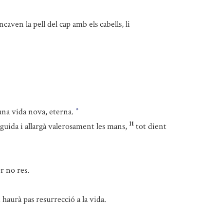
ven la pell del cap amb els cabells, li
 una vida nova, eterna.
*
11
eguida i allargà valerosament les mans,
tot dient
r no res.
aurà pas resurrecció a la vida.