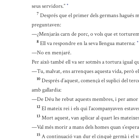
seus servidors.”
*
7
Després que el primer dels germans hagués mort
preguntaven:
—¿Menjaràs carn de porc, o vols que et tortu
8
Ell va respondre en la seva llengua materna:
*
—No en menjaré.
Per això també ell va ser sotmès a tortura igual q
—Tu, malvat, ens arrenques aquesta vida, però el 
10
Després d’aquest, començà el suplici del terc
amb gallardia:
—De Déu he rebut aquests membres, i per amor a les
12
El mateix rei i els qui l’acompanyaven estave
13
Mort aquest, van aplicar al quart les mateixes
—Val més morir a mans dels homes quan s’espera q
15
A continuació van dur el cinquè germà i el v