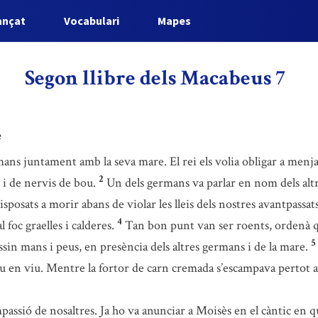
ançat
Vocabulari
Mapes
Segon llibre dels Macabeus 7
e
mans juntament amb la seva mare. El rei els volia obligar a menj
2
t i de nervis de bou.
Un dels germans va parlar en nom dels altr
osats a morir abans de violar les lleis dels nostres avantpassats
4
 foc graelles i calderes.
Tan bon punt van ser roents, ordenà qu
5
lessin mans i peus, en presència dels altres germans i de la mare.
viu en viu. Mentre la fortor de carn cremada s’escampava pertot a
sió de nosaltres. Ja ho va anunciar a Moisès en el càntic en què