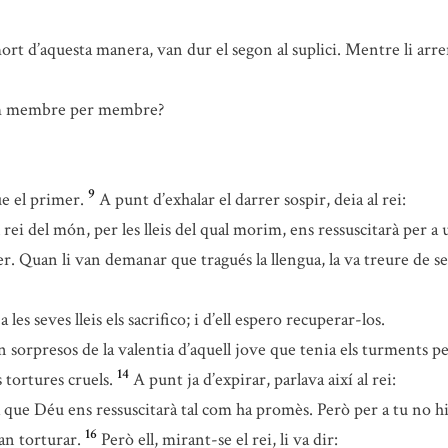
 d’aquesta manera, van dur el segon al suplici. Mentre li arrenca
rem membre per membre?
9
ue el primer.
A punt d’exhalar el darrer sospir, deia al rei:
rei del món, per les lleis del qual morim, ens ressuscitarà per a
er. Quan li van demanar que tragués la llengua, la va treure de s
 seves lleis els sacrifico; i d’ell espero recuperar-los.
n sorpresos de la valentia d’aquell jove que tenia els turments pe
14
 tortures cruels.
A punt ja d’expirar, parlava així al rei:
ue Déu ens ressuscitarà tal com ha promès. Però per a tu no hi h
16
an torturar.
Però ell, mirant-se el rei, li va dir: