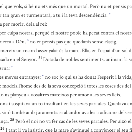
l que vols, si bé no ets més que un mortal. Però no et pensis p
tan gran et turmentarà, a tu i la teva descendència.
*
 per morir, deia al rei:
 per culpa nostra, perquè el nostre poble ha pecat contra el nost
 guerra a Déu,
no et pensis pas que quedaràs sense càstig.
*
 mereix un record assenyalat és la mare. Ella, en l’espai d’un so
21
osada en el Senyor.
Dotada de nobles sentiments, animant la se
terna:
*
les meves entranyes;
no soc jo qui us ha donat l’esperit i la vid
*
 modela l’home des de la seva concepció i totes les coses des del 
no us planyeu a vosaltres mateixos per amor a les seves lleis.
ona i sospitava un to insultant en les seves paraules. Quedava en
inó també amb juraments: si abandonava les tradicions dels seus av
25
ança.
Però el noi no va fer cas de les seves paraules. Per això el
26
I tant li va insistir, que la mare s’avingué a convèncer el seu fi