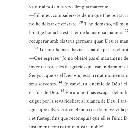
va dir al noi en la seva llengua materna:
—Fill meu, compadeix-te de mi que t’he portat nou 
28
no he deixat de criar-te.
T’ho demano, fill meu, 
2
llinatge humà ha estat fet de la mateixa manera.
recuperar amb els teus germans quan Déu es mani
30
Tot just la mare havia acabat de parlar, el noi
—Què espereu? Jo no obeiré pas el manament del r
inventat totes les desgràcies que cauen damunt el
Senyor, que és el Déu viu, està irritat momentàni
34
seus servents.
En canvi, tu, enemic de Déu i el
35
els fills de Déu.
Encara no t’has escapat del jud
caigut per la seva fidelitat a l’aliança de Déu, i a
igual que ells, sacrifico el meu cos i la meva vida 
i et fuetegi fins que reconeguis que ell és l’únic D
justament contra tot el nostre poble!