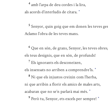
4
amb l’arpa de deu cordes i la lira,
als acords d’interludis de cítara.
*
5
Senyor, quin goig que em donen les teves ges
Aclamo l’obra de les teves mans.
6
Que en són, de grans, Senyor, les teves obres
els teus designis, que en són, de profunds!
7
Els ignorants els desconeixen,
els insensats no arriben a comprendre’ls.
*
8
Ni que els injustos creixin com l’herba,
ni que arribin a florir els amics de males arts,
acabaran que no se’n parlarà mai més.
*
9
Però tu, Senyor, ets excels per sempre!
*