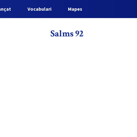
ançat
Vocabulari
Mapes
Salms 92