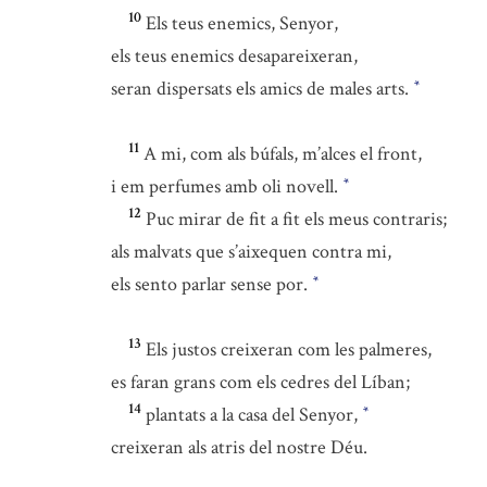
10
Els teus enemics, Senyor,
els teus enemics desapareixeran,
seran dispersats els amics de males arts.
*
11
A mi, com als búfals, m’alces el front,
i em perfumes amb oli novell.
*
12
Puc mirar de fit a fit els meus contraris;
als malvats que s’aixequen contra mi,
els sento parlar sense por.
*
13
Els justos creixeran com les palmeres,
es faran grans com els cedres del Líban;
14
plantats a la casa del Senyor,
*
creixeran als atris del nostre Déu.