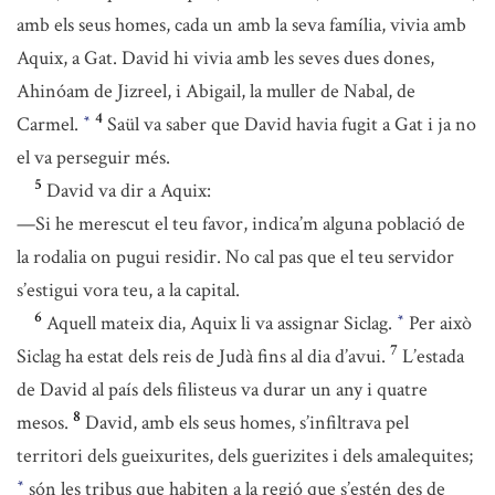
amb els seus homes, cada un amb la seva família, vivia amb
Aquix, a Gat. David hi vivia amb les seves dues dones,
Ahinóam de Jizreel, i Abigail, la muller de Nabal, de
4
Carmel.
Saül va saber que David havia fugit a Gat i ja no
*
el va perseguir més.
5
David va dir a Aquix:
—Si he merescut el teu favor, indica’m alguna població de
la rodalia on pugui residir. No cal pas que el teu servidor
s’estigui vora teu, a la capital.
6
Aquell mateix dia, Aquix li va assignar Siclag.
Per això
*
7
Siclag ha estat dels reis de Judà fins al dia d’avui.
L’estada
de David al país dels filisteus va durar un any i quatre
8
mesos.
David, amb els seus homes, s’infiltrava pel
territori dels gueixurites, dels guerizites i dels amalequites;
són les tribus que habiten a la regió que s’estén des de
*