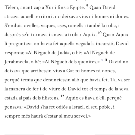
9
Tèlem, anant cap a Xur i fins a Egipte.
Quan David
atacava aquell territori, no deixava vius ni homes ni dones.
S’enduia ovelles, vaques, ases, camells i també la roba, i
10
després se’n tornava i anava a trobar Aquix.
Quan Aquix
li preguntava on havia fet aquella vegada la incursió, David
responia: «Al Nègueb de Judà», o bé: «Al Nègueb de
11
Jerahmeel», o bé: «Al Nègueb dels quenites.»
David no
*
deixava que arribessin vius a Gat ni homes ni dones,
perquè temia que denunciessin allò que havia fet. Tal va ser
la manera de fer i de viure de David tot el temps de la seva
12
estada al país dels filisteus.
Aquix es fiava d’ell, perquè
pensava: «David s’ha fet odiós a Israel, el seu poble, i
sempre més haurà d’estar al meu servei.»