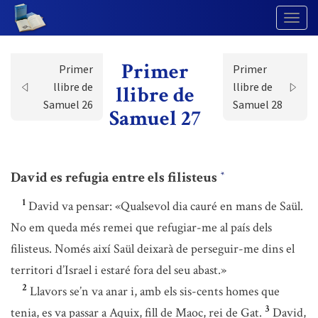
Togg
Navig
Primer
Primer
Primer
llibre de
llibre de
llibre de
Samuel 26
Samuel 28
Samuel 27
David es refugia entre els filisteus
*
1
David va pensar: «Qualsevol dia cauré en mans de Saül.
No em queda més remei que refugiar-me al país dels
filisteus. Només així Saül deixarà de perseguir-me dins el
territori d’Israel i estaré fora del seu abast.»
2
Llavors se’n va anar i, amb els sis-cents homes que
3
tenia, es va passar a Aquix, fill de Maoc, rei de Gat.
David,