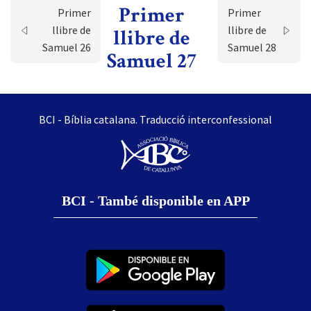
Primer
Primer
Primer
llibre de
llibre de
llibre de
Samuel 26
Samuel 28
Samuel 27
BCI - Bíblia catalana. Traducció interconfessional
BCI - També disponible en APP