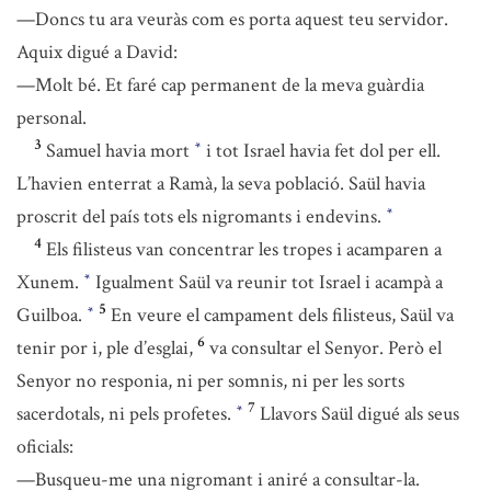
—Doncs tu ara veuràs com es porta aquest teu servidor.
Aquix digué a David:
—Molt bé. Et faré cap permanent de la meva guàrdia
personal.
3
Samuel havia mort
i tot Israel havia fet dol per ell.
*
L’havien enterrat a Ramà, la seva població. Saül havia
proscrit del país tots els nigromants i endevins.
*
4
Els filisteus van concentrar les tropes i acamparen a
Xunem.
Igualment Saül va reunir tot Israel i acampà a
*
5
Guilboa.
En veure el campament dels filisteus, Saül va
*
6
tenir por i, ple d’esglai,
va consultar el Senyor. Però el
Senyor no responia, ni per somnis, ni per les sorts
7
sacerdotals, ni pels profetes.
Llavors Saül digué als seus
*
oficials:
—Busqueu-me una nigromant i aniré a consultar-la.