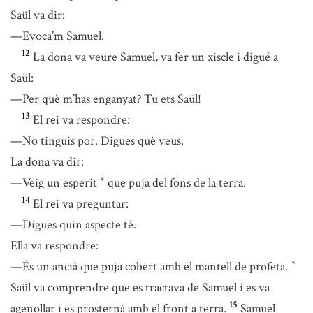
Saül va dir:
—Evoca’m Samuel.
12
La dona va veure Samuel, va fer un xiscle i digué a
Saül:
—Per què m’has enganyat? Tu ets Saül!
13
El rei va respondre:
—No tinguis por. Digues què veus.
La dona va dir:
—Veig un esperit
que puja del fons de la terra.
*
14
El rei va preguntar:
—Digues quin aspecte té.
Ella va respondre:
—És un ancià que puja cobert amb el mantell de profeta.
*
Saül va comprendre que es tractava de Samuel i es va
15
agenollar i es prosternà amb el front a terra.
Samuel