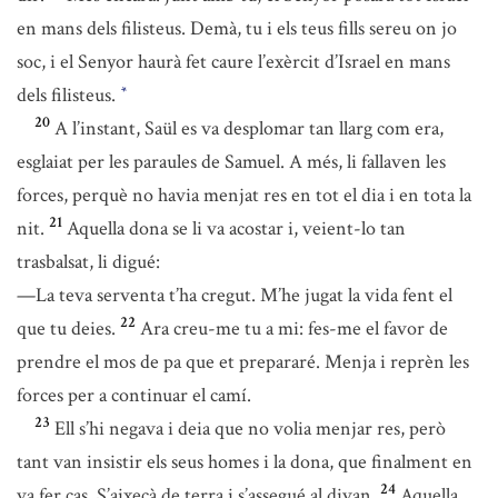
en mans dels filisteus. Demà, tu i els teus fills sereu on jo
soc, i el Senyor haurà fet caure l’exèrcit d’Israel en mans
dels filisteus.
*
20
A l’instant, Saül es va desplomar tan llarg com era,
esglaiat per les paraules de Samuel. A més, li fallaven les
forces, perquè no havia menjat res en tot el dia i en tota la
21
nit.
Aquella dona se li va acostar i, veient-lo tan
trasbalsat, li digué:
—La teva serventa t’ha cregut. M’he jugat la vida fent el
22
que tu deies.
Ara creu-me tu a mi: fes-me el favor de
prendre el mos de pa que et prepararé. Menja i reprèn les
forces per a continuar el camí.
23
Ell s’hi negava i deia que no volia menjar res, però
tant van insistir els seus homes i la dona, que finalment en
24
va fer cas. S’aixecà de terra i s’assegué al divan.
Aquella