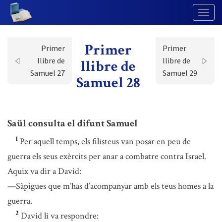
Togg
Navig
Primer
Primer
Primer
llibre de
llibre de
llibre de
Samuel 27
Samuel 29
Samuel 28
Saül consulta el difunt Samuel
1
Per aquell temps, els filisteus van posar en peu de
guerra els seus exèrcits per anar a combatre contra Israel.
Aquix va dir a David:
—Sàpigues que m’has d’acompanyar amb els teus homes a la
guerra.
2
David li va respondre: