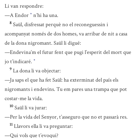
Li van respondre:
—A Endor
n’hi ha una.
*
8
Saül, disfressat perquè no el reconeguessin i
acompanyat només de dos homes, va arribar de nit a casa
de la dona nigromant. Saül li digué:
—Endevina’m el futur fent que pugi l’esperit del mort que
jo t’indicaré.
*
9
La dona li va objectar:
—Ja saps el que ha fet Saül: ha exterminat del país els
nigromants i endevins. Tu em pares una trampa que pot
costar-me la vida.
10
Saül li va jurar:
—Per la vida del Senyor, t’asseguro que no et passarà res.
11
Llavors ella li va preguntar:
—Qui vols que t’evoqui?