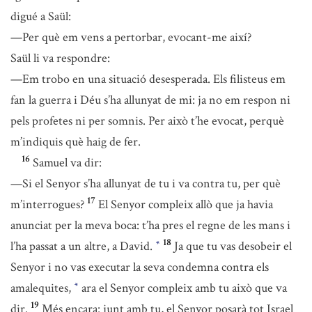
digué a Saül:
—Per què em vens a pertorbar, evocant-me així?
Saül li va respondre:
—Em trobo en una situació desesperada. Els filisteus em
fan la guerra i Déu s’ha allunyat de mi: ja no em respon ni
pels profetes ni per somnis. Per això t’he evocat, perquè
m’indiquis què haig de fer.
16
Samuel va dir:
—Si el Senyor s’ha allunyat de tu i va contra tu, per què
17
m’interrogues?
El Senyor compleix allò que ja havia
anunciat per la meva boca: t’ha pres el regne de les mans i
18
l’ha passat a un altre, a David.
Ja que tu vas desobeir el
*
Senyor i no vas executar la seva condemna contra els
amalequites,
ara el Senyor compleix amb tu això que va
*
19
dir.
Més encara: junt amb tu, el Senyor posarà tot Israel