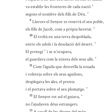
va establir les fronteres de cada nació
*
segons el nombre dels fills de Déu.
*
9
Llavors el Senyor es reservà el seu poble,
els fills de Jacob, com a pròpia heretat.
*
10
El trobà en una terra despoblada,
entre els udols i la desolació del desert.
*
El protegí
i se n’ocupava,
*
el guardava com la nineta dels seus ulls.
*
11
Com l’àguila que desvetlla la niuada
i voleteja sobre els seus aguilons,
desplegava les ales, el prenia
i el portava sobre el seu plomatge.
*
12
El Senyor tot sol el guiava,
*
no l’ajudaven déus estrangers.
13
A cavall de les altures del món,