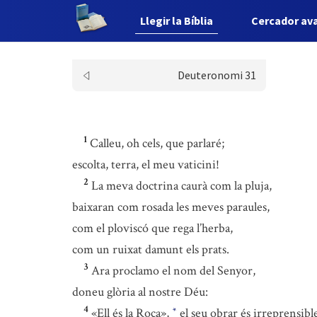
Llegir la Bíblia
Cercador av
Deuteronomi 31
1
Calleu, oh cels, que parlaré;
escolta, terra, el meu vaticini!
2
La meva doctrina caurà com la pluja,
baixaran com rosada les meves paraules,
com el ploviscó que rega l’herba,
com un ruixat damunt els prats.
3
Ara proclamo el nom del Senyor,
doneu glòria al nostre Déu:
4
«Ell és la Roca»,
el seu obrar és irreprensibl
*