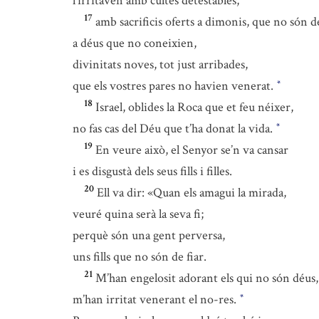
l’irritaven amb cultes detestables,
17
amb sacrificis oferts a dimonis, que no són 
a déus que no coneixien,
divinitats noves, tot just arribades,
que els vostres pares no havien venerat.
*
18
Israel, oblides la Roca que et feu néixer,
no fas cas del Déu que t’ha donat la vida.
*
19
En veure això, el Senyor se’n va cansar
i es disgustà dels seus fills i filles.
20
Ell va dir: «Quan els amagui la mirada,
veuré quina serà la seva fi;
perquè són una gent perversa,
uns fills que no són de fiar.
21
M’han engelosit adorant els qui no són déus,
m’han irritat venerant el no-res.
*