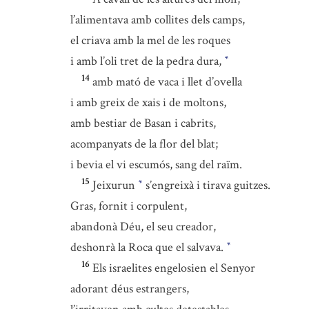
l’alimentava amb collites dels camps,
el criava amb la mel de les roques
i amb l’oli tret de la pedra dura,
*
14
amb mató de vaca i llet d’ovella
i amb greix de xais i de moltons,
amb bestiar de Basan i cabrits,
acompanyats de la flor del blat;
i bevia el vi escumós, sang del raïm.
15
Jeixurun
s’engreixà i tirava guitzes.
*
Gras, fornit i corpulent,
abandonà Déu, el seu creador,
deshonrà la Roca que el salvava.
*
16
Els israelites engelosien el Senyor
adorant déus estrangers,