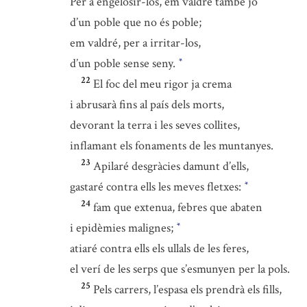
Per a engelosir-los, em valdré també jo
d’un poble que no és poble;
em valdré, per a irritar-los,
d’un poble sense seny.
*
22
El foc del meu rigor ja crema
i abrusarà fins al país dels morts,
devorant la terra i les seves collites,
inflamant els fonaments de les muntanyes.
23
Apilaré desgràcies damunt d’ells,
gastaré contra ells les meves fletxes:
*
24
fam que extenua, febres que abaten
i epidèmies malignes;
*
atiaré contra ells els ullals de les feres,
el verí de les serps que s’esmunyen per la pols.
25
Pels carrers, l’espasa els prendrà els fills,