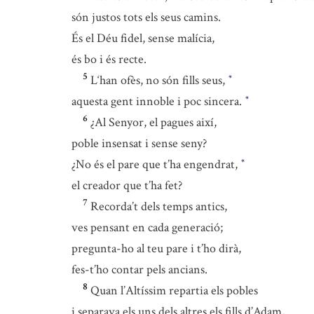
són justos tots els seus camins.
És el Déu fidel, sense malícia,
és bo i és recte.
5
L‘han ofès, no són fills seus,
*
aquesta gent innoble i poc sincera.
*
6
¿Al Senyor, el pagues així,
poble insensat i sense seny?
¿No és el pare que t’ha engendrat,
*
el creador que t’ha fet?
7
Recorda’t dels temps antics,
ves pensant en cada generació;
pregunta-ho al teu pare i t’ho dirà,
fes-t’ho contar pels ancians.
8
Quan l’Altíssim repartia els pobles
i separava els uns dels altres els fills d’Adam,