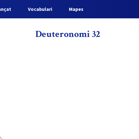
ançat
Vocabulari
Mapes
Deuteronomi 32
e,