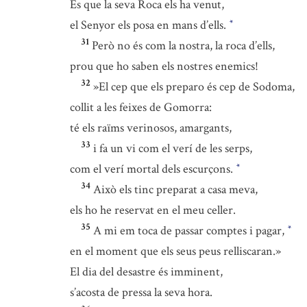
És que la seva Roca els ha venut,
el Senyor els posa en mans d’ells.
*
31
Però no és com la nostra, la roca d’ells,
prou que ho saben els nostres enemics!
32
»El cep que els preparo és cep de Sodoma,
collit a les feixes de Gomorra:
té els raïms verinosos, amargants,
33
i fa un vi com el verí de les serps,
com el verí mortal dels escurçons.
*
34
Això els tinc preparat a casa meva,
els ho he reservat en el meu celler.
35
A mi em toca de passar comptes i pagar,
*
en el moment que els seus peus relliscaran.»
El dia del desastre és imminent,
s’acosta de pressa la seva hora.