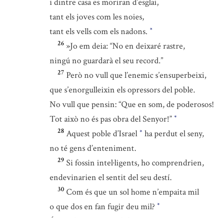
i dintre casa es moriran d’esglai,
tant els joves com les noies,
tant els vells com els nadons.
*
26
»Jo em deia: “No en deixaré rastre,
ningú no guardarà el seu record.”
27
Però no vull que l’enemic s’ensuperbeixi,
que s’enorgulleixin els opressors del poble.
No vull que pensin: “Que en som, de poderosos!
Tot això no és pas obra del Senyor!”
*
28
Aquest poble d’Israel
ha perdut el seny,
*
no té gens d’enteniment.
29
Si fossin intel·ligents, ho comprendrien,
endevinarien el sentit del seu destí.
30
Com és que un sol home n’empaita mil
o que dos en fan fugir deu mil?
*