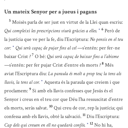
Un mateix Senyor per a jueus i pagans
5
Moisès parla de ser just en virtut de la Llei quan escriu:
6
Qui compleixi les prescripcions viurà gràcies a elles.
Però de
*
la justícia que ve per la fe, diu l’Escriptura:
No pensis en el teu
cor:
Qui serà capaç de pujar fins al cel
—s’entén: per fer-ne
*
7
baixar Crist
?
O bé:
Qui serà capaç de baixar fins a l’abisme
8
—s’entén: per fer pujar Crist d’entre els morts
?
Més
aviat l’Escriptura diu:
La paraula és molt a prop teu; la tens als
llavis, la tens al cor.
Aquesta és la paraula que creiem i que
*
9
proclamem:
Si amb els llavis confesses que Jesús és el
Senyor i creus en el teu cor que Déu l’ha ressuscitat d’entre
10
els morts, seràs salvat.
Qui creu de cor, rep la justícia; qui
11
confessa amb els llavis, obté la salvació.
Diu l’Escriptura:
12
Cap dels qui creuen en ell no quedarà confós.
No hi ha,
*