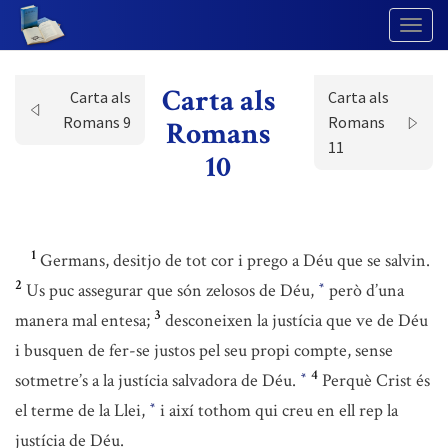
Togg
Navig
Carta als
Carta als
Carta als
Romans 9
Romans
Romans
11
10
1
Germans, desitjo de tot cor i prego a Déu que se salvin.
2
Us puc assegurar que són zelosos de Déu,
però d’una
*
3
manera mal entesa;
desconeixen la justícia que ve de Déu
i busquen de fer-se justos pel seu propi compte, sense
4
sotmetre’s a la justícia salvadora de Déu.
Perquè Crist és
*
el terme de la Llei,
i així tothom qui creu en ell rep la
*
justícia de Déu.