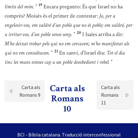
19
límits del món.
Encara pregunto: És que Israel no ha
*
comprès? Moisès és el primer de contestar:
Jo, per a
engelosir-vos, em valdré d’un poble que no és poble; em valdré, per
20
a irritar-vos, d’un poble sense seny.
I Isaïes arriba a dir:
*
M’he deixat trobar pels qui no em cercaven; m’he manifestat als
21
qui no em consultaven.
En canvi, d’Israel diu:
Tot el dia
*
tinc les mans esteses cap a un poble desobedient i rebel.
*
Carta als
Carta als
Carta als
Romans 9
Romans
Romans
11
10
BCI - Bíblia catalana. Traducció interconfessional