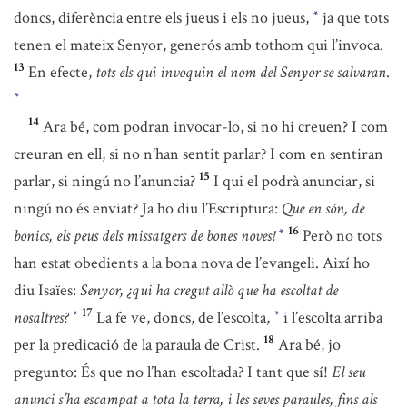
doncs, diferència entre els jueus i els no jueus,
ja que tots
*
tenen el mateix Senyor, generós amb tothom qui l’invoca.
13
En efecte,
tots els qui invoquin el nom del Senyor se salvaran
.
*
14
Ara bé, com podran invocar-lo, si no hi creuen? I com
creuran en ell, si no n’han sentit parlar? I com en sentiran
15
parlar, si ningú no l’anuncia?
I qui el podrà anunciar, si
ningú no és enviat? Ja ho diu l’Escriptura:
Que en són, de
16
bonics, els peus dels missatgers de bones noves!
Però no tots
*
han estat obedients a la bona nova de l’evangeli. Així ho
diu Isaïes:
Senyor, ¿qui ha cregut allò que ha escoltat de
17
nosaltres?
La fe ve, doncs, de l’escolta,
i l’escolta arriba
*
*
18
per la predicació de la paraula de Crist.
Ara bé, jo
pregunto: És que no l’han escoltada? I tant que sí!
El seu
anunci s’ha escampat a tota la terra, i les seves paraules, fins als