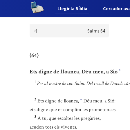
Llegir la Bíblia
Cercador av
Salms 64
(64)
Ets digne de lloança, Déu meu, a Sió
*
1
Per al mestre de cor. Salm. Del recull de David: càn
2
Ets digne de lloança,
Déu meu, a Sió:
*
ets digne que et complim les prometences.
3
A tu, que escoltes les pregàries,
acuden tots els vivents.