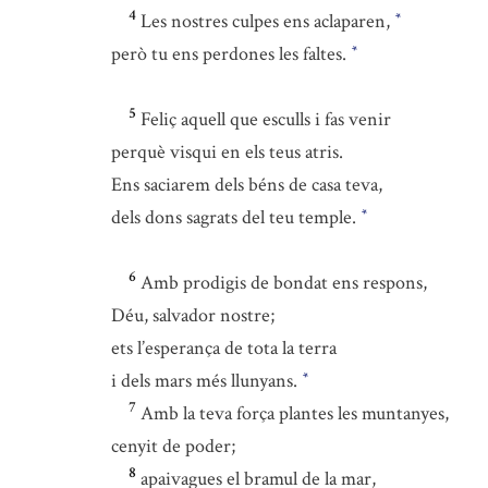
4
Les nostres culpes ens aclaparen,
*
però tu ens perdones les faltes.
*
5
Feliç aquell que esculls i fas venir
perquè visqui en els teus atris.
Ens saciarem dels béns de casa teva,
dels dons sagrats del teu temple.
*
6
Amb prodigis de bondat ens respons,
Déu, salvador nostre;
ets l’esperança de tota la terra
i dels mars més llunyans.
*
7
Amb la teva força plantes les muntanyes,
cenyit de poder;
8
apaivagues el bramul de la mar,