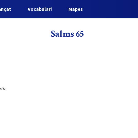
ançat
Vocabulari
Mapes
Salms 65
tic.