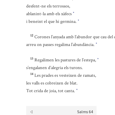
desfent-ne els terrossos,
ablanint-la amb els xàfecs
*
i beneint el que hi germina.
*
12
Corones l’anyada amb l’abundor que cau del c
arreu on passes regalima l’abundància.
*
13
Regalimen les pastures de l’estepa,
*
s’engalanen d’alegria els turons.
14
Les prades es vesteixen de ramats,
les valls es cobreixen de blat.
Tot crida de joia, tot canta.
*
Salms 64