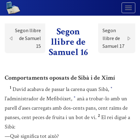
Togg
Navig
Segon
Segon llibre
Segon
de Samuel
llibre de
llibre de
15
Samuel 17
Samuel 16
Comportaments oposats de Sibà i de Ximí
1
David acabava de passar la carena quan Sibà,
*
l’administrador de Mefibóixet,
anà a trobar-lo amb un
*
parell d’ases carregats amb dos-cents pans, cent raïms de
2
panses, cent peces de fruita i un bot de vi.
El rei digué a
Sibà:
—Què significa tot això?