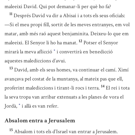
maleeixi David. Qui pot demanar-li per què ho fa?
11
Després David va dir a Abisai i a tots els seus oficials:
—Si el meu propi fill, sortit de les meves entranyes, em vol
matar, amb més raó aquest benjaminita. Deixeu-lo que em
12
maleeixi. El Senyor li ho ha manat.
Potser el Senyor
mirarà la meva aflicció
i convertirà en benedicció
*
aquestes malediccions d’avui.
13
David, amb els seus homes, va continuar el camí. Ximí
avançava pel costat de la muntanya, al mateix pas que ell,
14
proferint malediccions i tirant-li rocs i terra.
El rei i tota
la seva tropa van arribar extenuats a les planes de vora el
Jordà,
i allà es van refer.
*
Absalom entra a Jerusalem
15
Absalom i tots els d’Israel van entrar a Jerusalem.