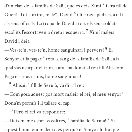
d’un clan de la família de Saül, que es deia Ximí
i era fill de
*
6
Guerà. Tot sortint, maleïa David
i li tirava pedres, a ell i
als seus oficials. La tropa de David i tots els seus soldats
7
escollits l’escortaven a dreta i esquerra.
Ximí maleïa
David i deia:
8
—Ves-te’n, ves-te’n, home sanguinari i pervers!
El
Senyor et fa pagar
tota la sang de la família de Saül, a la
*
qual vas usurpar el tron, i ara l’ha donat al teu fill Absalom.
Paga els teus crims, home sanguinari!
9
Abisai,
fill de Seruià, va dir al rei:
*
—Com gosa aquest gos mort maleir el rei, el meu senyor?
Dona’m permís i li tallaré el cap.
10
Però el rei va respondre:
—Deixeu-me estar, vosaltres,
família de Seruià!
Si
*
*
aquest home em maleeix, és perquè el Senyor li diu que