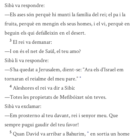
Sibà va respondre:
—Els ases són perquè hi munti la família del rei; el pa i la
fruita, perquè en mengin els seus homes, i el vi, perquè en
beguin els qui defalleixin en el desert.
3
El rei va demanar:
—I on és el net de Saül, el teu amo?
Sibà li va respondre:
—S’ha quedat a Jerusalem, dient-se: “Ara els d’Israel em
tornaran el reialme del meu pare.”
*
4
Aleshores el rei va dir a Sibà:
—Totes les propietats de Mefibóixet són teves.
Sibà va exclamar:
—Em prosterno al teu davant, rei i senyor meu. Que
sempre pugui gaudir del teu favor!
5
Quan David va arribar a Bahurim,
en sortia un home
*