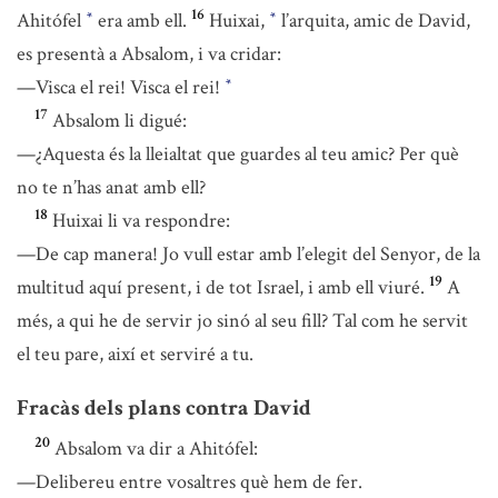
16
Ahitófel
era amb ell.
Huixai,
l’arquita, amic de David,
*
*
es presentà a Absalom, i va cridar:
—Visca el rei! Visca el rei!
*
17
Absalom li digué:
—¿Aquesta és la lleialtat que guardes al teu amic? Per què
no te n’has anat amb ell?
18
Huixai li va respondre:
—De cap manera! Jo vull estar amb l’elegit del Senyor, de la
19
multitud aquí present, i de tot Israel, i amb ell viuré.
A
més, a qui he de servir jo sinó al seu fill? Tal com he servit
el teu pare, així et serviré a tu.
Fracàs dels plans contra David
20
Absalom va dir a Ahitófel:
—Delibereu entre vosaltres què hem de fer.