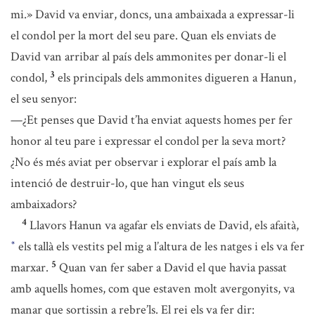
mi.» David va enviar, doncs, una ambaixada a expressar-li
el condol per la mort del seu pare. Quan els enviats de
David van arribar al país dels ammonites per donar-li el
3
condol,
els principals dels ammonites digueren a Hanun,
el seu senyor:
—¿Et penses que David t’ha enviat aquests homes per fer
honor al teu pare i expressar el condol per la seva mort?
¿No és més aviat per observar i explorar el país amb la
intenció de destruir-lo, que han vingut els seus
ambaixadors?
4
Llavors Hanun va agafar els enviats de David, els afaità,
els tallà els vestits pel mig a l’altura de les natges i els va fer
*
5
marxar.
Quan van fer saber a David el que havia passat
amb aquells homes, com que estaven molt avergonyits, va
manar que sortissin a rebre’ls. El rei els va fer dir: