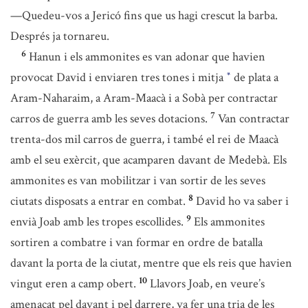
—Quedeu-vos a Jericó fins que us hagi crescut la barba.
Després ja tornareu.
6
Hanun i els ammonites es van adonar que havien
provocat David i enviaren tres tones i mitja
de plata a
*
Aram-Naharaim, a Aram-Maacà i a Sobà per contractar
7
carros de guerra amb les seves dotacions.
Van contractar
trenta-dos mil carros de guerra, i també el rei de Maacà
amb el seu exèrcit, que acamparen davant de Medebà. Els
ammonites es van mobilitzar i van sortir de les seves
8
ciutats disposats a entrar en combat.
David ho va saber i
9
envià Joab amb les tropes escollides.
Els ammonites
sortiren a combatre i van formar en ordre de batalla
davant la porta de la ciutat, mentre que els reis que havien
10
vingut eren a camp obert.
Llavors Joab, en veure’s
amenaçat pel davant i pel darrere, va fer una tria de les