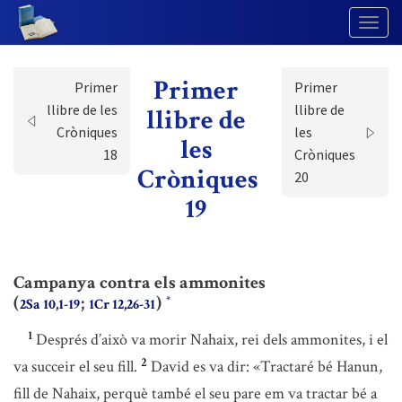
Togg
Navig
Primer
Primer
Primer
llibre de les
llibre de
llibre de
Cròniques
les
les
18
Cròniques
Cròniques
20
19
Campanya contra els ammonites
(
;
)
*
2Sa 10,1-19
1Cr 12,26-31
1
Després d’això va morir Nahaix, rei dels ammonites, i el
2
va succeir el seu fill.
David es va dir: «Tractaré bé Hanun,
fill de Nahaix, perquè també el seu pare em va tractar bé a