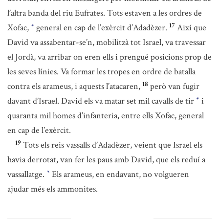
l’altra banda del riu Eufrates. Tots estaven a les ordres de
17
Xofac,
general en cap de l’exèrcit d’Adadèzer.
Així que
*
David va assabentar-se’n, mobilitzà tot Israel, va travessar
el Jordà, va arribar on eren ells i prengué posicions prop de
les seves línies. Va formar les tropes en ordre de batalla
18
contra els arameus, i aquests l’atacaren,
però van fugir
davant d’Israel. David els va matar set mil cavalls de tir
i
*
quaranta mil homes d’infanteria, entre ells Xofac, general
en cap de l’exèrcit.
19
Tots els reis vassalls d’Adadèzer, veient que Israel els
havia derrotat, van fer les paus amb David, que els reduí a
vassallatge.
Els arameus, en endavant, no volgueren
*
ajudar més els ammonites.