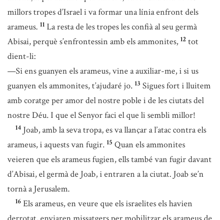
millors tropes d’Israel i va formar una línia enfront dels
11
arameus.
La resta de les tropes les confià al seu germà
12
Abisai, perquè s’enfrontessin amb els ammonites,
tot
dient-li:
—Si ens guanyen els arameus, vine a auxiliar-me, i si us
13
guanyen els ammonites, t’ajudaré jo.
Sigues fort i lluitem
amb coratge per amor del nostre poble i de les ciutats del
nostre Déu. I que el Senyor faci el que li sembli millor!
14
Joab, amb la seva tropa, es va llançar a l’atac contra els
15
arameus, i aquests van fugir.
Quan els ammonites
veieren que els arameus fugien, ells també van fugir davant
d’Abisai, el germà de Joab, i entraren a la ciutat. Joab se’n
tornà a Jerusalem.
16
Els arameus, en veure que els israelites els havien
derrotat, enviaren missatgers per mobilitzar els arameus de