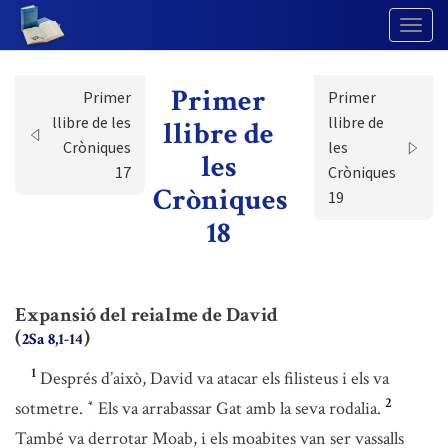
Togg
Navig
Primer
Primer
Primer
llibre de les
llibre de
llibre de
Cròniques
les
les
17
Cròniques
Cròniques
19
18
Expansió del reialme de David
(
)
2Sa 8,1-14
1
Després d’això, David va atacar els filisteus i els va
2
sotmetre.
Els va arrabassar Gat amb la seva rodalia.
*
També va derrotar Moab, i els moabites van ser vassalls