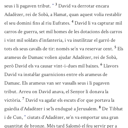
3
seus i li pagaven tribut.
David va derrotar encara
*
Adadèzer, rei de Sobà, a Hamat, quan aquest volia restablir
4
el seu domini fins al riu Eufrates.
David li va capturar mil
carros de guerra, set mil homes de les dotacions dels carros
i vint mil soldats d’infanteria, i va inutilitzar el garró de
5
tots els seus cavalls de tir: només se’n va reservar cent.
Els
arameus de Damasc volien ajudar Adadèzer, rei de Sobà,
6
però David els va causar vint-i-dues mil baixes.
Llavors
David va instal·lar guarnicions entre els arameus de
Damasc. Els arameus van ser vassalls seus i li pagaven
tribut. Arreu on David anava, el Senyor li donava la
7
victòria.
David va agafar els escuts d’or que portava la
8
guàrdia d’Adadèzer i se’ls endugué a Jerusalem.
De Tibhat
i de Cun,
ciutats d’Adadèzer, se’n va emportar una gran
*
quantitat de bronze. Més tard Salomó el feu servir per a