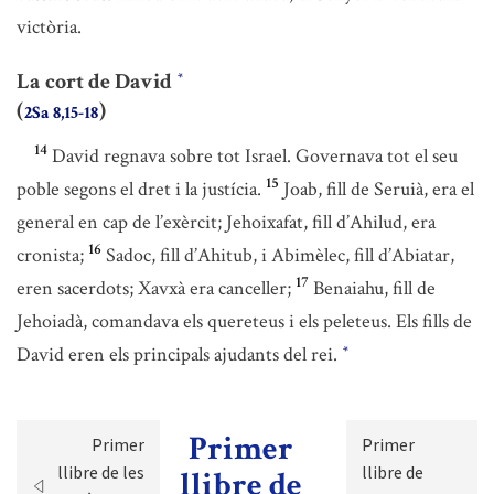
victòria.
La cort de David
*
(
)
2Sa 8,15-18
14
David regnava sobre tot Israel. Governava tot el seu
15
poble segons el dret i la justícia.
Joab, fill de Seruià, era el
general en cap de l’exèrcit; Jehoixafat, fill d’Ahilud, era
16
cronista;
Sadoc, fill d’Ahitub, i Abimèlec, fill d’Abiatar,
17
eren sacerdots; Xavxà era canceller;
Benaiahu, fill de
Jehoiadà, comandava els quereteus i els peleteus. Els fills de
David eren els principals ajudants del rei.
*
Primer
Primer
Primer
llibre de les
llibre de
llibre de