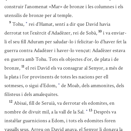
construir l’anomenat «Mar» de bronze i les columnes i els
utensilis de bronze per al temple.
9
Tohu,
rei d’Hamat, sentí a dir que David havia
*
10
derrotat tot l’exèrcit d’Adadèzer, rei de Sobà,
i va enviar-
li el seu fill Aduram per saludar-lo i felicitar-lo d’haver fet la
guerra contra Adadèzer i haver-lo vençut: Adadèzer estava
en guerra amb Tohu. Tots els objectes d’or, de plata i de
11
bronze,
el rei David els va consagrar al Senyor, a més de
la plata i l’or provinents de totes les nacions per ell
sotmeses, o sigui d’Edom,
de Moab, dels ammonites, dels
*
filisteus i dels amalequites.
12
Abisai, fill de Seruià, va derrotar els edomites, en
13
nombre de divuit mil, a la vall de la Sal.
Després va
*
instal·lar guarnicions a Edom, i tots els edomites foren
vassalls seus. Arreu on David anava, el Senyor li donava la