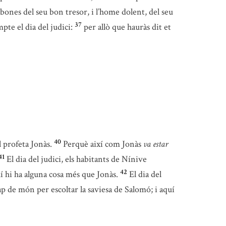
bones del seu bon tresor, i l’home dolent, del seu
37
te el dia del judici:
per allò que hauràs dit et
40
 profeta Jonàs.
Perquè així com Jonàs
va estar
41
El dia del judici, els habitants de Nínive
42
í hi ha alguna cosa més que Jonàs.
El dia del
cap de món per escoltar la saviesa de Salomó; i aquí