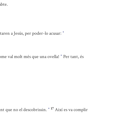
abte.
taren a Jesús, per poder-lo acusar:
*
ome val molt més que una ovella!
Per tant, és
*
17
nt que no el descobrissin.
Així es va complir
*