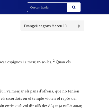
Evangeli segons Mateu 13
2
ncar espigues i a menjar-se-les.
Quan els
u i va menjar els pans d’ofrena, que no tenien
e els sacerdots en el temple violen el repòs del
iu entès què vol dir allò de:
El que jo vull és amor,