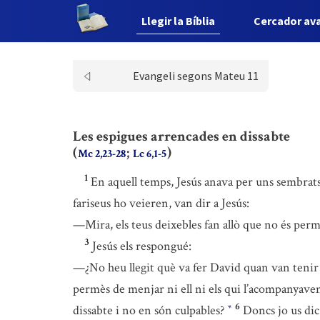
Llegir la Bíblia
Cercador av
Evangeli segons Mateu 11
Les espigues arrencades en dissabte
(
;
)
Mc 2,23-28
Lc 6,1-5
1
En aquell temps, Jesús anava per uns sembrats
fariseus ho veieren, van dir a Jesús:
—Mira, els teus deixebles fan allò que no és perm
3
Jesús els respongué:
—¿No heu llegit què va fer David quan van tenir g
permès de menjar ni ell ni els qui l’acompanyave
6
dissabte i no en són culpables?
Doncs jo us dic
*