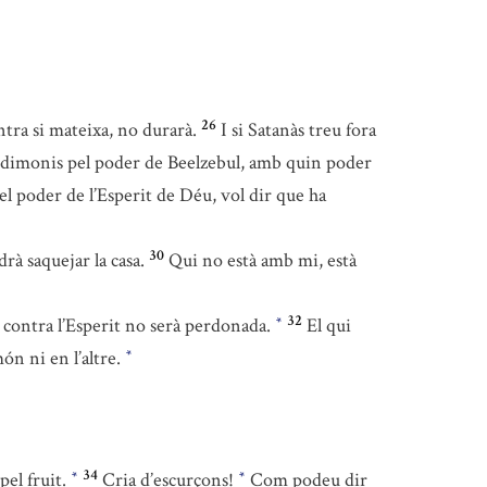
26
ntra si mateixa, no durarà.
I si Satanàs treu fora
els dimonis pel poder de Beelzebul, amb quin poder
pel poder de l’Esperit de Déu, vol dir que ha
30
drà saquejar la casa.
Qui no està amb mi, està
32
 contra l’Esperit no serà perdonada.
El qui
*
ón ni en l’altre.
*
34
pel fruit.
Cria d’escurçons!
Com podeu dir
*
*