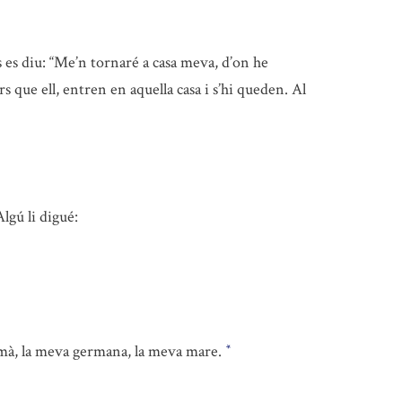
 es diu: “Me’n tornaré a casa meva, d’on he
ors que ell, entren en aquella casa i s’hi queden. Al
Algú li digué:
ermà, la meva germana, la meva mare.
*