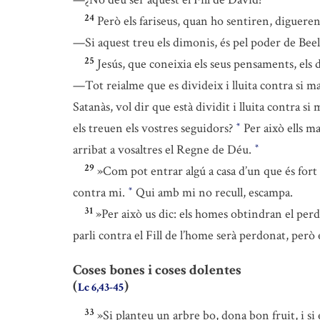
24
Però els fariseus, quan ho sentiren, digueren
—Si aquest treu els dimonis, és pel poder de Beel
25
Jesús, que coneixia els seus pensaments, els 
—Tot reialme que es divideix i lluita contra si mate
Satanàs, vol dir que està dividit i lluita contra s
els treuen els vostres seguidors?
Per això ells ma
*
arribat a vosaltres el Regne de Déu.
*
29
»Com pot entrar algú a casa d’un que és fort i
contra mi.
Qui amb mi no recull, escampa.
*
31
»Per això us dic: els homes obtindran el perdó
parli contra el Fill de l’home serà perdonat, però 
Coses bones i coses dolentes
(
)
Lc 6,43-45
33
»Si planteu un arbre bo, dona bon fruit, i si 