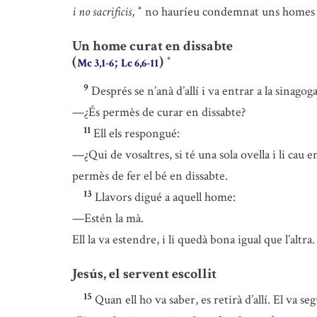
i no sacrificis
,
no hauríeu condemnat uns homes 
*
Un home curat en dissabte
(
;
)
*
Mc 3,1-6
Lc 6,6-11
9
Després se n’anà d’allí i va entrar a la sinagog
—¿És permès de curar en dissabte?
11
Ell els respongué:
—¿Qui de vosaltres, si té una sola ovella i li cau e
permès de fer el bé en dissabte.
13
Llavors digué a aquell home:
—Estén la mà.
Ell la va estendre, i li quedà bona igual que l’altra.
Jesús, el servent escollit
15
Quan ell ho va saber, es retirà d’allí. El va seg