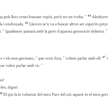
44
a pels llocs erms buscant repòs, però no en troba.
Aleshores
*
45
da i endreçada.
Llavors se’n va a buscar altres set esperits pitj
i.
Igualment passarà amb la gent d’aquesta generació dolenta.
*
*
47
re i els seus germans,
que eren fora,
volien parlar amb ell.
*
*
que volen parlar amb tu.
*
ns?
bles, digué:
50
El qui fa la voluntat del meu Pare del cel, aquest és el meu g