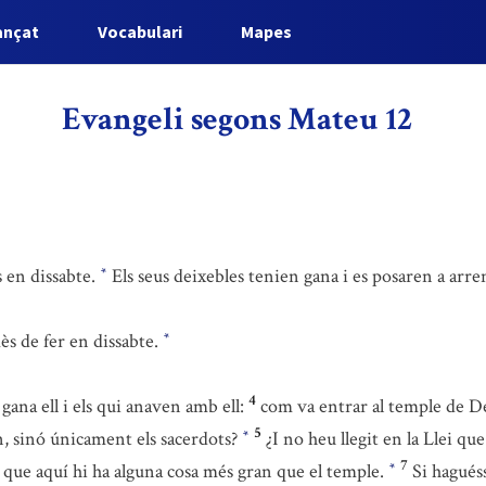
ançat
Vocabulari
Mapes
Evangeli segons Mateu 12
 en dissabte.
Els seus deixebles tenien gana i es posaren a arre
*
ès de fer en dissabte.
*
4
ana ell i els qui anaven amb ell:
com va entrar al temple de Dé
5
n, sinó únicament els sacerdots?
¿I no heu llegit en la Llei qu
*
7
 que aquí hi ha alguna cosa més gran que el temple.
Si haguéss
*