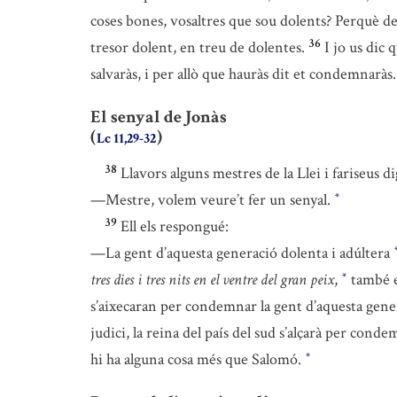
coses bones, vosaltres que sou dolents? Perquè del
36
tresor dolent, en treu de dolentes.
I jo us dic 
salvaràs, i per allò que hauràs dit et condemnaràs
El senyal de Jonàs
(
)
Lc 11,29-32
38
Llavors alguns mestres de la Llei i fariseus d
—Mestre, volem veure’t fer un senyal.
*
39
Ell els respongué:
—La gent d’aquesta generació dolenta i adúltera
tres dies i tres nits en el ventre del gran peix
,
també el
*
s’aixecaran per condemnar la gent d’aquesta gener
judici, la reina del país del sud s’alçarà per cond
hi ha alguna cosa més que Salomó.
*