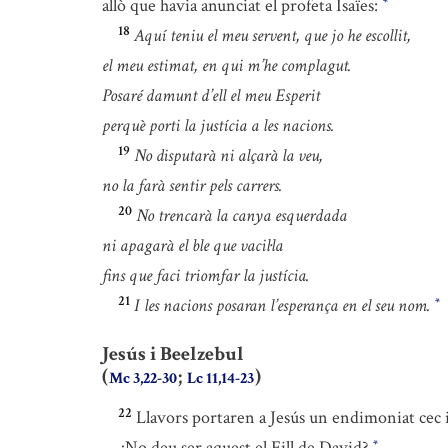
allò que havia anunciat el profeta Isaïes:
*
18
Aquí teniu el meu servent, que jo he escollit,
el meu estimat, en qui m’he complagut.
Posaré damunt d’ell el meu Esperit
perquè porti la justícia a les nacions.
19
No disputarà ni alçarà la veu,
no la farà sentir pels carrers.
20
No trencarà la canya esquerdada
ni apagarà el ble que vacil·la
fins que faci triomfar la justícia.
21
I les nacions posaran l’esperança en el seu nom.
*
Jesús i Beelzebul
(
;
)
Mc 3,22-30
Lc 11,14-23
22
Llavors portaren a Jesús un endimoniat cec i mu
—¿No deu ser aquest el Fill de David?
*