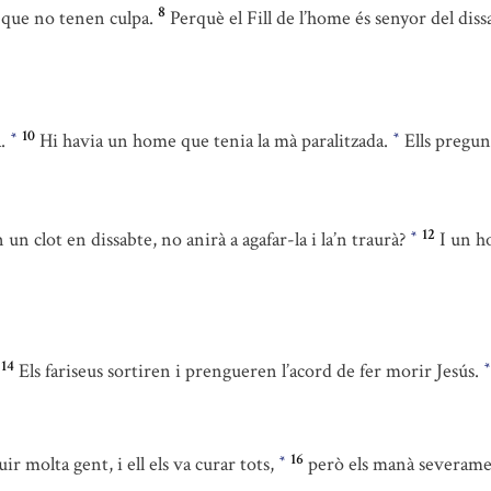
8
que no tenen culpa.
Perquè el Fill de l’home és senyor del diss
10
a.
Hi havia un home que tenia la mà paralitzada.
Ells pregun
*
*
12
n un clot en dissabte, no anirà a agafar-la i la’n traurà?
I un h
*
14
Els fariseus sortiren i prengueren l’acord de fer morir Jesús.
*
16
uir molta gent, i ell els va curar tots,
però els manà severame
*