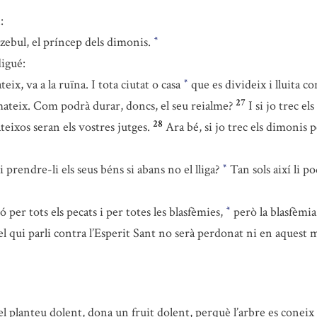
:
zebul, el príncep dels dimonis.
*
digué:
ix, va a la ruïna. I tota ciutat o casa
que es divideix i lluita co
*
27
i mateix. Com podrà durar, doncs, el seu reialme?
I si jo trec 
28
teixos seran els vostres jutges.
Ara bé, si jo trec els dimonis 
 prendre-li els seus béns si abans no el lliga?
Tan sols així li po
*
 per tots els pecats i per totes les blasfèmies,
però la blasfèmia
*
el qui parli contra l’Esperit Sant no serà perdonat ni en aquest m
el planteu dolent, dona un fruit dolent, perquè l’arbre es coneix 