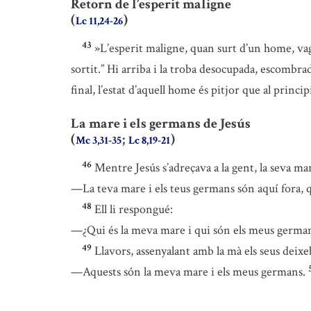
Retorn de l’esperit maligne
(
)
Lc 11,24-26
43
»L’esperit maligne, quan surt d’un home, vag
sortit.” Hi arriba i la troba desocupada, escombra
final, l’estat d’aquell home és pitjor que al princip
La mare i els germans de Jesús
(
;
)
Mc 3,31-35
Lc 8,19-21
46
Mentre Jesús s’adreçava a la gent, la seva ma
—La teva mare i els teus germans són aquí fora, 
48
Ell li respongué:
—¿Qui és la meva mare i qui són els meus germa
49
Llavors, assenyalant amb la mà els seus deixe
—Aquests són la meva mare i els meus germans.