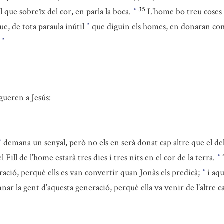
35
 que sobreïx del cor, en parla la boca.
L’home bo treu coses 
*
que, de tota paraula inútil
que diguin els homes, en donaran comp
*
.
*
igueren a Jesús:
demana un senyal, però no els en serà donat cap altre que el del
*
 Fill de l’home estarà tres dies i tres nits en el cor de la terra.
*
ació, perquè ells es van convertir quan Jonàs els predicà;
i aqu
*
emnar la gent d’aquesta generació, perquè ella va venir de l’altre 