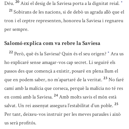
20
Déu.
Així el desig de la Saviesa porta a la dignitat reial.
*
21
Sobirans de les nacions, si de debò us agrada allò que el
tron i el ceptre representen, honoreu la Saviesa i regnareu
per sempre.
Salomó explica com va rebre la Saviesa
22
Però, què és la Saviesa? Quin és el seu origen?
Ara us
*
ho explicaré sense amagar-vos cap secret. Li seguiré els
passos des que començà a existir, posaré en plena llum el
23
que en podem saber, no m’apartaré de la veritat.
No faré
camí amb la malícia que corseca, perquè la malícia no té res
24
en comú amb la Saviesa.
Amb molts savis el món està
25
salvat. Un rei assenyat assegura l’estabilitat d’un poble.
Per tant, deixeu-vos instruir per les meves paraules i això
us serà profitós.