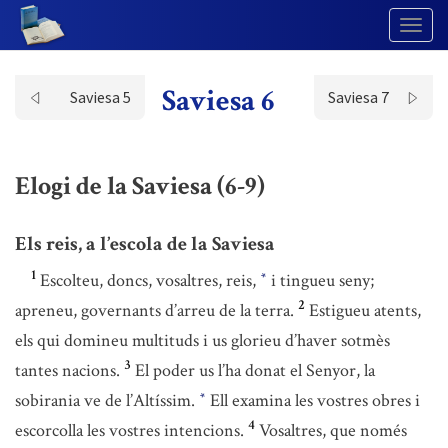
Togg
Navig
Saviesa 6
Saviesa 5
Saviesa 7
Elogi de la Saviesa (6-9)
Els reis, a l’escola de la Saviesa
1
Escolteu, doncs, vosaltres, reis,
i tingueu seny;
*
2
apreneu, governants d’arreu de la terra.
Estigueu atents,
els qui domineu multituds i us glorieu d’haver sotmès
3
tantes nacions.
El poder us l’ha donat el Senyor, la
sobirania ve de l’Altíssim.
Ell examina les vostres obres i
*
4
escorcolla les vostres intencions.
Vosaltres, que només