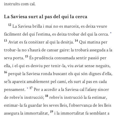
instruïts com cal.
La Saviesa surt al pas del qui la cerca
12
La Saviesa brilla i mai no es marceix, es deixa veure
fàcilment del qui l’estima, es deixa trobar del qui la cerca.
*
13
14
Aviat es fa conèixer al qui la desitja.
Qui matina per
trobar-la no s’haurà de cansar gaire: la trobarà asseguda a la
15
seva porta.
És prudència consumada sentir passió per
ella, i el qui es desviu per tenir-la, viu aviat sense neguits,
16
perquè la Saviesa ronda buscant els qui són dignes d’ella,
se’ls apareix amablement pel camí, els surt al pas en cada
17
pensament.
Per a accedir a la Saviesa cal l’afany sincer
*
18
de rebre’n instrucció;
rebre’n instrucció la fa estimar,
estimar-la fa guardar les seves lleis, l’observança de les lleis
19
assegura la immortalitat,
i la immortalitat fa semblant a