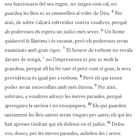
sou funcionaris del seu regne, no jutgeu com cal, no
5
guardeu les lleis ni us emmotlleu al voler de Déu.
Per
això, de sobte s’alçarà esfereïdor contra vosaltres, perquè
6
als poderosos els espera un judici més sever.
Un home
qualsevol fa llàstima i és excusat, però els poderosos seran
7
examinats amb gran rigor.
El Senyor de tothom no recula
davant de ningú,
no l’impressiona ni poc ni molt la
*
grandesa, perquè ell ha fet tant el petit com el gran, la seva
8
providència és igual per a tothom.
Però els qui tenen
9
poder seran escorcollats amb més duresa.
Per això,
sobirans, a vosaltres adreço les meves paraules, perquè
10
aprengueu la saviesa i no ensopegueu.
Els qui guarden
santament les lleis santes seran tinguts per sants; els qui les
11
han apreses tindran qui els defensi en el judici.
Deliu-
vos, doncs, per les meves paraules, anheleu-les i sereu