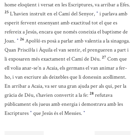
home eloqüent i versat en les Escriptures, va arribar a Efes.
25
L’havien instruït en el Camí del Senyor,
i parlava amb
*
esperit fervent ensenyant amb exactitud tot el que es
refereix a Jesús, encara que només coneixia el baptisme de
26
Joan.
Apol·ló es posà a parlar amb valentia a la sinagoga.
*
Quan Priscil·la i Àquila el van sentir, el prengueren a part i
27
li exposaren més exactament el Camí de Déu.
Com que
ell volia anar-se’n a Acaia, els germans el van animar a fer-
ho, i van escriure als deixebles que li donessin acolliment.
En arribar a Acaia, va ser una gran ajuda per als qui, per la
28
gràcia de Déu, s’havien convertit a la fe:
refutava
públicament els jueus amb energia i demostrava amb les
Escriptures
que Jesús és el Messies.
*
*