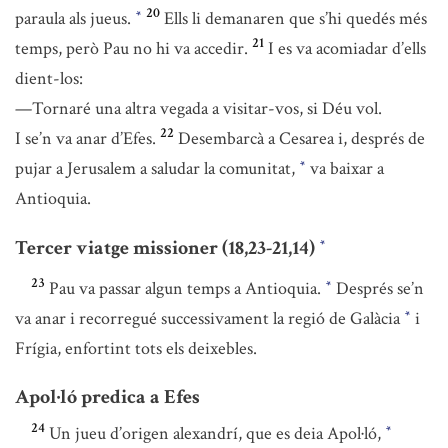
20
paraula als jueus.
Ells li demanaren que s’hi quedés més
*
21
temps, però Pau no hi va accedir.
I es va acomiadar d’ells
dient-los:
—Tornaré una altra vegada a visitar-vos, si Déu vol.
22
I se’n va anar d’Efes.
Desembarcà a Cesarea i, després de
pujar a Jerusalem a saludar la comunitat,
va baixar a
*
Antioquia.
Tercer viatge missioner (18,23-21,14)
*
23
Pau va passar algun temps a Antioquia.
Després se’n
*
va anar i recorregué successivament la regió de Galàcia
i
*
Frígia, enfortint tots els deixebles.
Apol·ló predica a Efes
24
Un jueu d’origen alexandrí, que es deia Apol·ló,
*