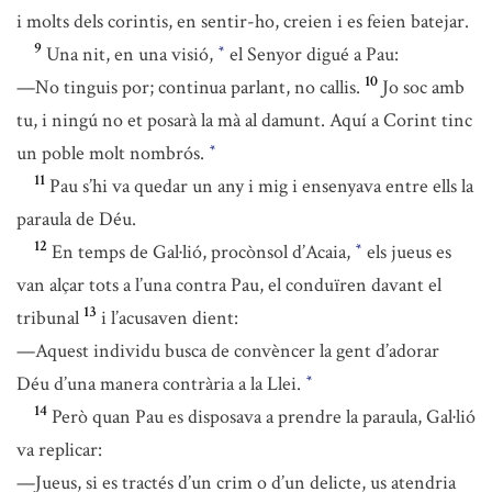
i molts dels corintis, en sentir-ho, creien i es feien batejar.
9
Una nit, en una visió,
el Senyor digué a Pau:
*
10
—No tinguis por; continua parlant, no callis.
Jo soc amb
tu, i ningú no et posarà la mà al damunt. Aquí a Corint tinc
un poble molt nombrós.
*
11
Pau s’hi va quedar un any i mig i ensenyava entre ells la
paraula de Déu.
12
En temps de Gal·lió, procònsol d’Acaia,
els jueus es
*
van alçar tots a l’una contra Pau, el conduïren davant el
13
tribunal
i l’acusaven dient:
—Aquest individu busca de convèncer la gent d’adorar
Déu d’una manera contrària a la Llei.
*
14
Però quan Pau es disposava a prendre la paraula, Gal·lió
va replicar:
—Jueus, si es tractés d’un crim o d’un delicte, us atendria