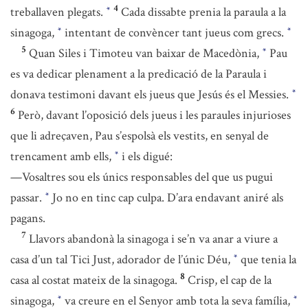
4
treballaven plegats.
Cada dissabte prenia la paraula a la
*
sinagoga,
intentant de convèncer tant jueus com grecs.
*
*
5
Quan Siles i Timoteu van baixar de Macedònia,
Pau
*
es va dedicar plenament a la predicació de la Paraula i
donava testimoni davant els jueus que Jesús és el Messies.
*
6
Però, davant l’oposició dels jueus i les paraules injurioses
que li adreçaven, Pau s’espolsà els vestits, en senyal de
trencament amb ells,
i els digué:
*
—Vosaltres sou els únics responsables del que us pugui
passar.
Jo no en tinc cap culpa. D’ara endavant aniré als
*
pagans.
7
Llavors abandonà la sinagoga i se’n va anar a viure a
casa d’un tal Tici Just, adorador de l’únic Déu,
que tenia la
*
8
casa al costat mateix de la sinagoga.
Crisp, el cap de la
sinagoga,
va creure en el Senyor amb tota la seva família,
*
*