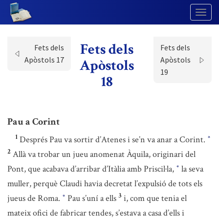
Togg
Navig
Fets dels
Fets dels
Fets dels
Apòstols 17
Apòstols
Apòstols
19
18
Pau a Corint
1
Després Pau va sortir d’Atenes i se’n va anar a Corint.
*
2
Allà va trobar un jueu anomenat Àquila, originari del
Pont, que acabava d’arribar d’Itàlia amb Priscil·la,
la seva
*
muller, perquè Claudi havia decretat l’expulsió de tots els
3
jueus de Roma.
Pau s’uní a ells
i, com que tenia el
*
mateix ofici de fabricar tendes, s’estava a casa d’ells i