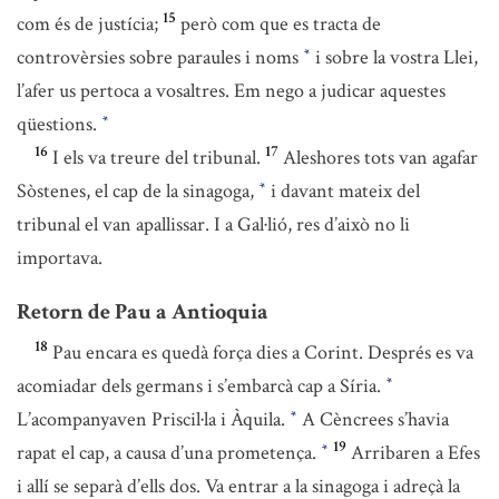
15
com és de justícia;
però com que es tracta de
controvèrsies sobre paraules i noms
i sobre la vostra Llei,
*
l’afer us pertoca a vosaltres. Em nego a judicar aquestes
qüestions.
*
16
17
I els va treure del tribunal.
Aleshores tots van agafar
Sòstenes, el cap de la sinagoga,
i davant mateix del
*
tribunal el van apallissar. I a Gal·lió, res d’això no li
importava.
Retorn de Pau a Antioquia
18
Pau encara es quedà força dies a Corint. Després es va
acomiadar dels germans i s’embarcà cap a Síria.
*
L’acompanyaven Priscil·la i Àquila.
A Cèncrees s’havia
*
19
rapat el cap, a causa d’una prometença.
Arribaren a Efes
*
i allí se separà d’ells dos. Va entrar a la sinagoga i adreçà la