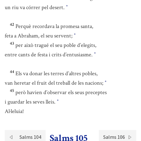
un riu va córrer pel desert.
*
42
Perquè recordava la promesa santa,
feta a Abraham, el seu servent;
*
43
per això tragué el seu poble d’elegits,
entre cants de festa i crits d’entusiasme.
*
44
Els va donar les terres d’altres pobles,
van heretar el fruit del treball de les nacions;
*
45
però havien d’observar els seus preceptes
i guardar les seves lleis.
*
Al·leluia!
Salms 105
Salms 104
Salms 106