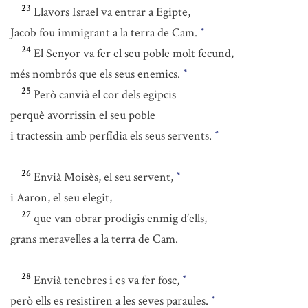
23
Llavors Israel va entrar a Egipte,
Jacob fou immigrant a la terra de Cam.
*
24
El Senyor va fer el seu poble molt fecund,
més nombrós que els seus enemics.
*
25
Però canvià el cor dels egipcis
perquè avorrissin el seu poble
i tractessin amb perfídia els seus servents.
*
26
Envià Moisès, el seu servent,
*
i Aaron, el seu elegit,
27
que van obrar prodigis enmig d’ells,
grans meravelles a la terra de Cam.
28
Envià tenebres i es va fer fosc,
*
però ells es resistiren a les seves paraules.
*