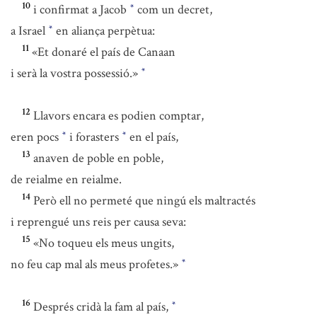
10
i confirmat a Jacob
com un decret,
*
a Israel
en aliança perpètua:
*
11
«Et donaré el país de Canaan
i serà la vostra possessió.»
*
12
Llavors encara es podien comptar,
eren pocs
i forasters
en el país,
*
*
13
anaven de poble en poble,
de reialme en reialme.
14
Però ell no permeté que ningú els maltractés
i reprengué uns reis per causa seva:
15
«No toqueu els meus ungits,
no feu cap mal als meus profetes.»
*
16
Després cridà la fam al país,
*