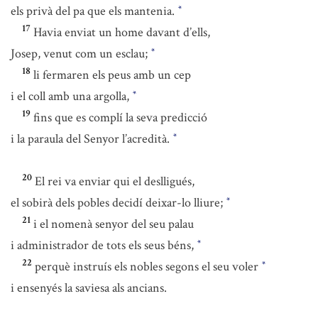
els privà del pa que els mantenia.
*
17
Havia enviat un home davant d’ells,
Josep, venut com un esclau;
*
18
li fermaren els peus amb un cep
i el coll amb una argolla,
*
19
fins que es complí la seva predicció
i la paraula del Senyor l’acredità.
*
20
El rei va enviar qui el deslligués,
el sobirà dels pobles decidí deixar-lo lliure;
*
21
i el nomenà senyor del seu palau
i administrador de tots els seus béns,
*
22
perquè instruís els nobles segons el seu voler
*
i ensenyés la saviesa als ancians.