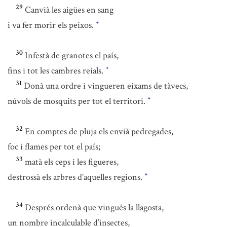
29
Canvià les aigües en sang
i va fer morir els peixos.
*
30
Infestà de granotes el país,
fins i tot les cambres reials.
*
31
Donà una ordre i vingueren eixams de tàvecs,
núvols de mosquits per tot el territori.
*
32
En comptes de pluja els envià pedregades,
foc i flames per tot el país;
33
matà els ceps i les figueres,
destrossà els arbres d’aquelles regions.
*
34
Després ordenà que vingués la llagosta,
un nombre incalculable d’insectes,