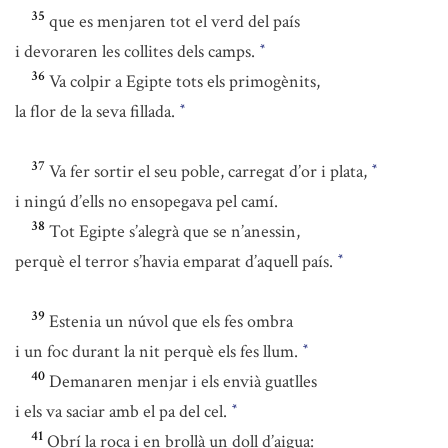
35
que es menjaren tot el verd del país
i devoraren les collites dels camps.
*
36
Va colpir a Egipte tots els primogènits,
la flor de la seva fillada.
*
37
Va fer sortir el seu poble, carregat d’or i plata,
*
i ningú d’ells no ensopegava pel camí.
38
Tot Egipte s’alegrà que se n’anessin,
perquè el terror s’havia emparat d’aquell país.
*
39
Estenia un núvol que els fes ombra
i un foc durant la nit perquè els fes llum.
*
40
Demanaren menjar i els envià guatlles
i els va saciar amb el pa del cel.
*
41
Obrí la roca i en brollà un doll d’aigua: