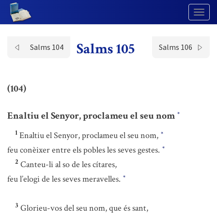
Togg
Navig
Salms 105
Salms 104
Salms 106
(104)
Enaltiu el Senyor, proclameu el seu nom
*
1
Enaltiu el Senyor, proclameu el seu nom,
*
feu conèixer entre els pobles les seves gestes.
*
2
Canteu-li al so de les cítares,
feu l’elogi de les seves meravelles.
*
3
Glorieu-vos del seu nom, que és sant,