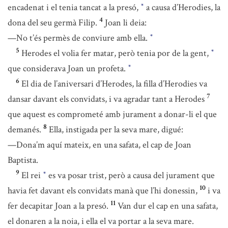
encadenat i el tenia tancat a la presó,
a causa d’Herodies, la
*
4
dona del seu germà Filip.
Joan li deia:
—No t’és permès de conviure amb ella.
*
5
Herodes el volia fer matar, però tenia por de la gent,
*
que considerava Joan un profeta.
*
6
El dia de l’aniversari d’Herodes, la filla d’Herodies va
7
dansar davant els convidats, i va agradar tant a Herodes
que aquest es comprometé amb jurament a donar-li el que
8
demanés.
Ella, instigada per la seva mare, digué:
—Dona’m aquí mateix, en una safata, el cap de Joan
Baptista.
9
El rei
es va posar trist, però a causa del jurament que
*
10
havia fet davant els convidats manà que l’hi donessin,
i va
11
fer decapitar Joan a la presó.
Van dur el cap en una safata,
el donaren a la noia, i ella el va portar a la seva mare.