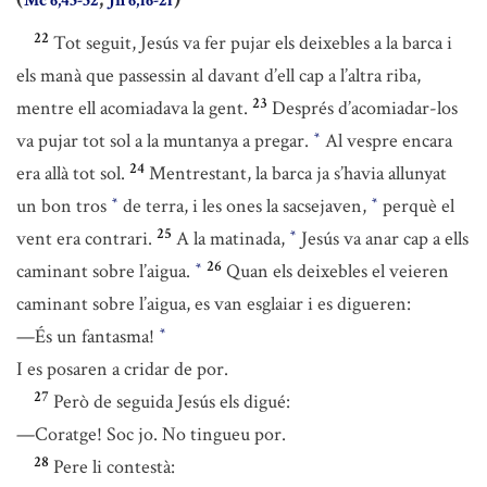
Mc 6,45-52
Jn 6,16-21
22
Tot seguit, Jesús va fer pujar els deixebles a la barca i
els manà que passessin al davant d’ell cap a l’altra riba,
23
mentre ell acomiadava la gent.
Després d’acomiadar-los
va pujar tot sol a la muntanya a pregar.
Al vespre encara
*
24
era allà tot sol.
Mentrestant, la barca ja s’havia allunyat
un bon tros
de terra, i les ones la sacsejaven,
perquè el
*
*
25
vent era contrari.
A la matinada,
Jesús va anar cap a ells
*
26
caminant sobre l’aigua.
Quan els deixebles el veieren
*
caminant sobre l’aigua, es van esglaiar i es digueren:
—És un fantasma!
*
I es posaren a cridar de por.
27
Però de seguida Jesús els digué:
—Coratge! Soc jo. No tingueu por.
28
Pere li contestà: