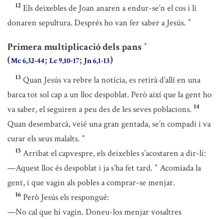
12
Els deixebles de Joan anaren a endur-se’n el cos i li
donaren sepultura. Després ho van fer saber a Jesús.
*
Primera multiplicació dels pans
*
(
;
;
)
Mc 6,32-44
Lc 9,10-17
Jn 6,1-13
13
Quan Jesús va rebre la notícia, es retirà d’allí en una
barca tot sol cap a un lloc despoblat. Però així que la gent ho
14
va saber, el seguiren a peu des de les seves poblacions.
Quan desembarcà, veié una gran gentada, se’n compadí i va
curar els seus malalts.
*
15
Arribat el capvespre, els deixebles s’acostaren a dir-li:
—Aquest lloc és despoblat i ja s’ha fet tard.
Acomiada la
*
gent, i que vagin als pobles a comprar-se menjar.
16
Però Jesús els respongué:
—No cal que hi vagin. Doneu-los menjar vosaltres