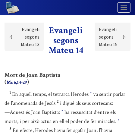
Togg
Navig
Evangeli
Evangeli
Evangeli
segons
segons
segons
Mateu 13
Mateu 15
Mateu 14
Mort de Joan Baptista
(
)
Mc 6,14-29
1
En aquell temps, el tetrarca Herodes
va sentir parlar
*
2
de l’anomenada de Jesús
i digué als seus cortesans:
—Aquest és Joan Baptista:
ha ressuscitat d’entre els
*
morts, i per això actua en ell el poder de fer miracles.
*
3
En efecte, Herodes havia fet agafar Joan, l’havia