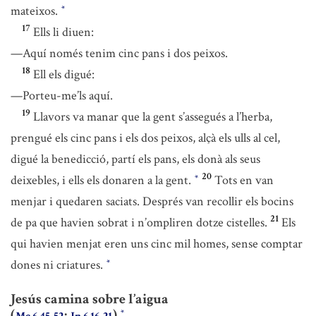
mateixos.
*
17
Ells li diuen:
—Aquí només tenim cinc pans i dos peixos.
18
Ell els digué:
—Porteu-me’ls aquí.
19
Llavors va manar que la gent s’assegués a l’herba,
prengué els cinc pans i els dos peixos, alçà els ulls al cel,
digué la benedicció, partí els pans, els donà als seus
20
deixebles, i ells els donaren a la gent.
Tots en van
*
menjar i quedaren saciats. Després van recollir els bocins
21
de pa que havien sobrat i n’ompliren dotze cistelles.
Els
qui havien menjat eren uns cinc mil homes, sense comptar
dones ni criatures.
*
Jesús camina sobre l’aigua
(
;
)
*