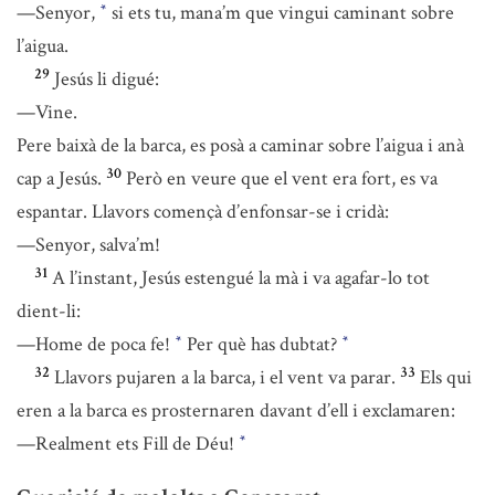
—Senyor,
si ets tu, mana’m que vingui caminant sobre
*
l’aigua.
29
Jesús li digué:
—Vine.
Pere baixà de la barca, es posà a caminar sobre l’aigua i anà
30
cap a Jesús.
Però en veure que el vent era fort, es va
espantar. Llavors començà d’enfonsar-se i cridà:
—Senyor, salva’m!
31
A l’instant, Jesús estengué la mà i va agafar-lo tot
dient-li:
—Home de poca fe!
Per què has dubtat?
*
*
32
33
Llavors pujaren a la barca, i el vent va parar.
Els qui
eren a la barca es prosternaren davant d’ell i exclamaren:
—Realment ets Fill de Déu!
*