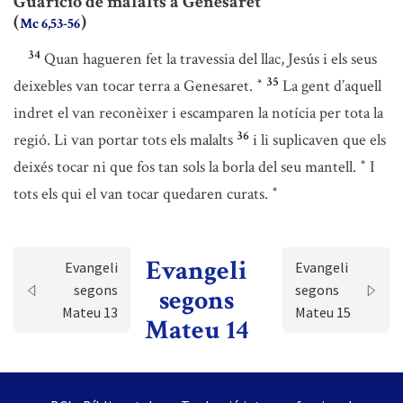
Guarició de malalts a Genesaret
(
)
Mc 6,53-56
34
Quan hagueren fet la travessia del llac, Jesús i els seus
35
deixebles van tocar terra a Genesaret.
La gent d’aquell
*
indret el van reconèixer i escamparen la notícia per tota la
36
regió. Li van portar tots els malalts
i li suplicaven que els
deixés tocar ni que fos tan sols la borla del seu mantell.
I
*
tots els qui el van tocar quedaren curats.
*
Evangeli
Evangeli
Evangeli
segons
segons
segons
Mateu 13
Mateu 15
Mateu 14