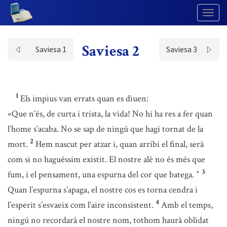
Togg
Navig
Saviesa 2
Saviesa 1
Saviesa 3
1
Els impius van errats quan es diuen:
«Que n’és, de curta i trista, la vida! No hi ha res a fer quan
l’home s’acaba. No se sap de ningú que hagi tornat de la
2
mort.
Hem nascut per atzar i, quan arribi el final, serà
com si no haguéssim existit. El nostre alè no és més que
3
fum, i el pensament, una espurna del cor que batega.
*
Quan l’espurna s’apaga, el nostre cos es torna cendra i
4
l’esperit s’esvaeix com l’aire inconsistent.
Amb el temps,
ningú no recordarà el nostre nom, tothom haurà oblidat