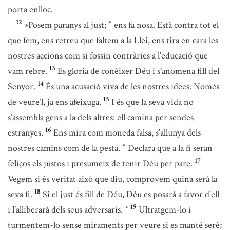
porta enlloc.
12
»Posem paranys al just;
ens fa nosa. Està contra tot el
*
que fem, ens retreu que faltem a la Llei, ens tira en cara les
nostres accions com si fossin contràries a l’educació que
13
vam rebre.
Es gloria de conèixer Déu i s’anomena fill del
14
Senyor.
És una acusació viva de les nostres idees. Només
15
de veure’l, ja ens afeixuga.
I és que la seva vida no
s’assembla gens a la dels altres: ell camina per sendes
16
estranyes.
Ens mira com moneda falsa, s’allunya dels
nostres camins com de la pesta.
Declara que a la fi seran
*
17
feliços els justos i presumeix de tenir Déu per pare.
Vegem si és veritat això que diu, comprovem quina serà la
18
seva fi.
Si el just és fill de Déu, Déu es posarà a favor d’ell
19
i l’alliberarà dels seus adversaris.
Ultratgem-lo i
*
turmentem-lo sense miraments per veure si es manté serè;