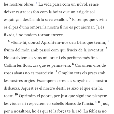
les nostres obres.
La vida passa com un núvol, sense
*
deixar rastre; es fon com la boira que un raig de sol
5
esquinça i desfà amb la seva escalfor.
El temps que vivim
és el pas d’una ombra; la nostra fi no es pot ajornar. Ja és
fixada, i no podem tornar enrere.
6
»Som-hi, doncs! Aprofitem-nos dels béns que tenim;
*
7
fruïm del món amb passió com qui frueix de la joventut!
No estalviem els vins millors ni els perfums més fins.
8
Collim les flors, ara que és primavera.
Coronem-nos de
9
roses abans no es marceixin.
Omplim tots els prats amb
les nostres orgies. Escampem arreu els senyals de la nostra
disbauxa. Aquest és el nostre destí, és això el que ens ha
10
tocat.
Oprimim el pobre, per just que sigui; no planyem
11
les viudes ni respectem els cabells blancs de l’ancià.
Just,
*
per a nosaltres, ho és qui té la força té la raó. La feblesa no