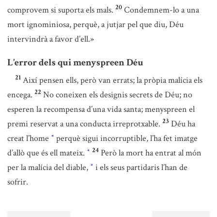
20
comprovem si suporta els mals.
Condemnem-lo a una
mort ignominiosa, perquè, a jutjar pel que diu, Déu
intervindrà a favor d’ell.»
L’error dels qui menyspreen Déu
21
Així pensen ells, però van errats; la pròpia malícia els
22
encega.
No coneixen els designis secrets de Déu; no
esperen la recompensa d’una vida santa; menyspreen el
23
premi reservat a una conducta irreprotxable.
Déu ha
creat l’home
perquè sigui incorruptible, l’ha fet imatge
*
24
d’allò que és ell mateix.
Però la mort ha entrat al món
*
per la malícia del diable,
i els seus partidaris l’han de
*
sofrir.