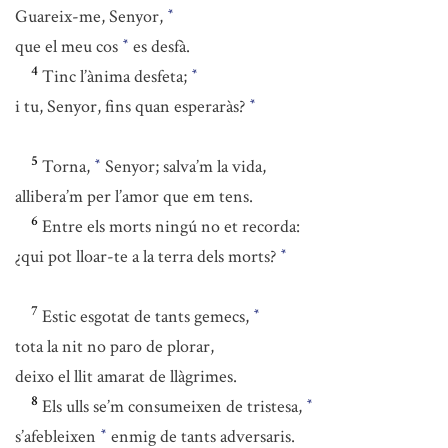
Guareix-me, Senyor,
*
que el meu cos
es desfà.
*
4
Tinc l’ànima desfeta;
*
i tu, Senyor, fins quan esperaràs?
*
5
Torna,
Senyor; salva’m la vida,
*
allibera’m per l’amor que em tens.
6
Entre els morts ningú no et recorda:
¿qui pot lloar-te a la terra dels morts?
*
7
Estic esgotat de tants gemecs,
*
tota la nit no paro de plorar,
deixo el llit amarat de llàgrimes.
8
Els ulls se’m consumeixen de tristesa,
*
s’afebleixen
enmig de tants adversaris.
*