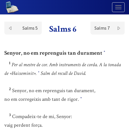
Togg
Navig
Salms 6
Salms 5
Salms 7
Senyor, no em reprenguis tan durament
*
1
Per al mestre de cor. Amb instruments de corda. A la tonada
de «Haixeminit».
Salm del recull de David.
*
2
Senyor, no em reprenguis tan durament,
no em corregeixis amb tant de rigor.
*
3
Compadeix-te de mi, Senyor:
vaig perdent força.