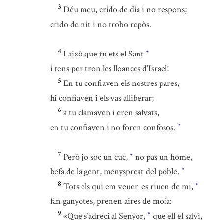
3
Déu meu, crido de dia i no respons;
crido de nit i no trobo repòs.
4
I això que tu ets el Sant
*
i tens per tron les lloances d’Israel!
5
En tu confiaven els nostres pares,
hi confiaven i els vas alliberar;
6
a tu clamaven i eren salvats,
en tu confiaven i no foren confosos.
*
7
Però jo soc un cuc,
no pas un home,
*
befa de la gent, menyspreat del poble.
*
8
Tots els qui em veuen es riuen de mi,
*
fan ganyotes, prenen aires de mofa:
9
«Que s’adreci al Senyor,
que ell el salvi,
*