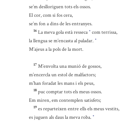
se’m deslloriguen tots els ossos.
El cor, com si fos cera,
se’m fon a dins de les entranyes.
16
La meva gola està resseca
com terrissa,
*
la llengua se m’encasta al paladar.
*
M’ajeus a la pols de la mort.
17
M’envolta una munió de gossos,
m’encercla un estol de malfactors;
m’han foradat les mans i els peus,
18
puc comptar tots els meus ossos.
Em miren, em contemplen satisfets;
19
es reparteixen entre ells els meus vestits,
es juguen als daus la meva roba.
*