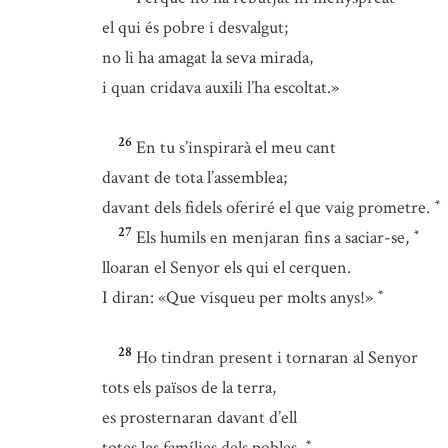
el qui és pobre i desvalgut;
no li ha amagat la seva mirada,
i quan cridava auxili l’ha escoltat.»
26
En tu s’inspirarà el meu cant
davant de tota l’assemblea;
davant dels fidels oferiré el que vaig prometre.
*
27
Els humils en menjaran fins a saciar-se,
*
lloaran el Senyor els qui el cerquen.
I diran: «Que visqueu per molts anys!»
*
28
Ho tindran present i tornaran al Senyor
tots els països de la terra,
es prosternaran davant d’ell
totes les famílies dels pobles.
*