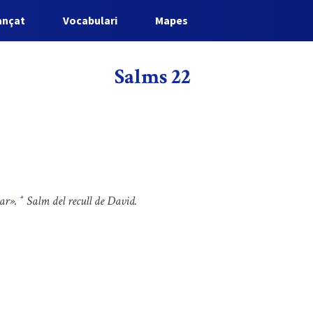
ançat
Vocabulari
Mapes
Salms 22
har».
Salm del recull de David.
*