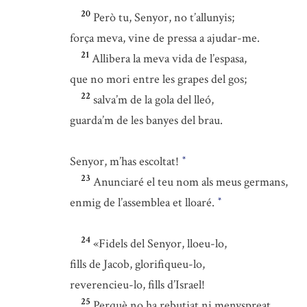
20
Però tu, Senyor, no t’allunyis;
força meva, vine de pressa a ajudar-me.
21
Allibera la meva vida de l’espasa,
que no mori entre les grapes del gos;
22
salva’m de la gola del lleó,
guarda’m de les banyes del brau.
Senyor, m’has escoltat!
*
23
Anunciaré el teu nom als meus germans,
enmig de l’assemblea et lloaré.
*
24
«Fidels del Senyor, lloeu-lo,
fills de Jacob, glorifiqueu-lo,
reverencieu-lo, fills d’Israel!
25
Perquè no ha rebutjat ni menyspreat