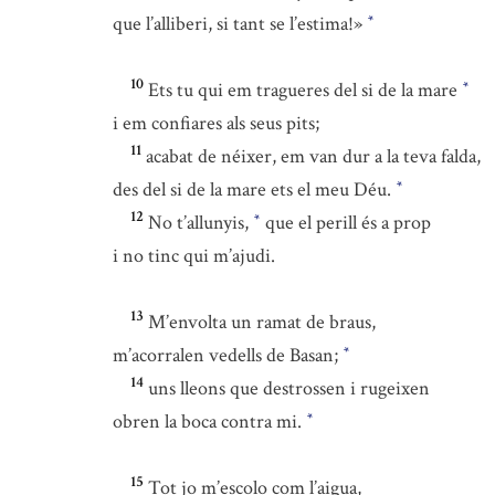
que l’alliberi, si tant se l’estima!»
*
10
Ets tu qui em tragueres del si de la mare
*
i em confiares als seus pits;
11
acabat de néixer, em van dur a la teva falda,
des del si de la mare ets el meu Déu.
*
12
No t’allunyis,
que el perill és a prop
*
i no tinc qui m’ajudi.
13
M’envolta un ramat de braus,
m’acorralen vedells de Basan;
*
14
uns lleons que destrossen i rugeixen
obren la boca contra mi.
*
15
Tot jo m’escolo com l’aigua,