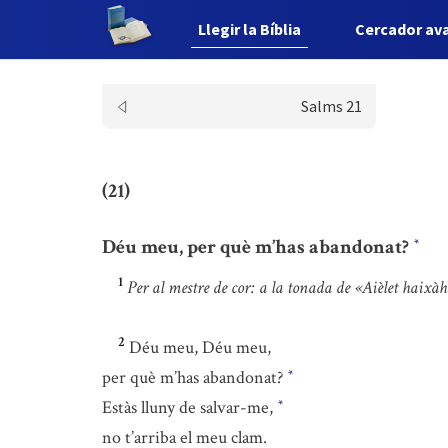
Llegir la Bíblia
Cercador av
Salms 21
(21)
Déu meu, per què m’has abandonat?
*
1
Per al mestre de cor: a la tonada de «Aièlet haixà
2
Déu meu, Déu meu,
per què m’has abandonat?
*
Estàs lluny de salvar-me,
*
no t’arriba el meu clam.