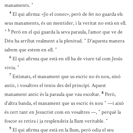
manaments.
*
4
El qui afirma: «Jo el conec», però de fet no guarda els
seus manaments, és un mentider, i la veritat no està en ell.
5
Però en el qui guarda la seva paraula, l’amor que ve de
*
Déu ha arribat realment a la plenitud.
D’aquesta manera
*
sabem que estem en ell.
*
6
El qui afirma que està en ell ha de viure tal com Jesús
vivia.
*
7
Estimats, el manament que us escric no és nou, sinó
antic, i vosaltres el teniu des del principi. Aquest
8
manament antic és la paraula que vau escoltar.
Però,
d’altra banda, el manament que us escric és nou
—i això
*
és cert tant en Jesucrist com en vosaltres —,
perquè la
*
foscor es retira i ja resplendeix la llum veritable.
*
9
El qui afirma que està en la llum, però odia el seu