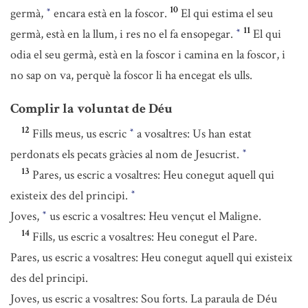
10
germà,
encara està en la foscor.
El qui estima el seu
*
11
germà, està en la llum, i res no el fa ensopegar.
El qui
*
odia el seu germà, està en la foscor i camina en la foscor, i
no sap on va, perquè la foscor li ha encegat els ulls.
Complir la voluntat de Déu
12
Fills meus, us escric
a vosaltres: Us han estat
*
perdonats els pecats gràcies al nom de Jesucrist.
*
13
Pares, us escric a vosaltres: Heu conegut aquell qui
existeix des del principi.
*
Joves,
us escric a vosaltres: Heu vençut el Maligne.
*
14
Fills, us escric a vosaltres: Heu conegut el Pare.
Pares, us escric a vosaltres: Heu conegut aquell qui existeix
des del principi.
Joves, us escric a vosaltres: Sou forts. La paraula de Déu