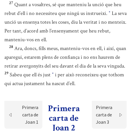
27
Quant a vosaltres, sé que manteniu la unció que heu
rebut d’ell i no necessiteu que ningú us instrueixi.
La seva
*
unció us ensenya totes les coses, diu la veritat i no menteix.
Per tant, d’acord amb l’ensenyament que heu rebut,
manteniu-vos en ell.
28
Ara, doncs, fills meus, manteniu-vos en ell, i així, quan
aparegui, estarem plens de confiança i no ens haurem de
retirar avergonyits del seu davant el dia de la seva vinguda.
29
Sabeu que ell és just
i per això reconeixeu que tothom
*
qui actua justament ha nascut d’ell.
Primera
Primera
Primera
carta de
carta de
carta de
Joan 1
Joan 3
Joan 2