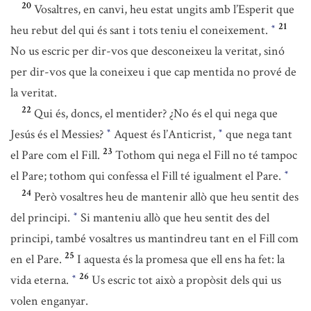
20
Vosaltres, en canvi, heu estat ungits amb l’Esperit que
21
heu rebut del qui és sant i tots teniu el coneixement.
*
No us escric per dir-vos que desconeixeu la veritat, sinó
per dir-vos que la coneixeu i que cap mentida no prové de
la veritat.
22
Qui és, doncs, el mentider? ¿No és el qui nega que
Jesús és el Messies?
Aquest és l’Anticrist,
que nega tant
*
*
23
el Pare com el Fill.
Tothom qui nega el Fill no té tampoc
el Pare; tothom qui confessa el Fill té igualment el Pare.
*
24
Però vosaltres heu de mantenir allò que heu sentit des
del principi.
Si manteniu allò que heu sentit des del
*
principi, també vosaltres us mantindreu tant en el Fill com
25
en el Pare.
I aquesta és la promesa que ell ens ha fet: la
26
vida eterna.
Us escric tot això a propòsit dels qui us
*
volen enganyar.