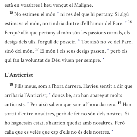
està en vosaltres i heu vençut el Maligne.
15
No estimeu el món
ni res del que hi pertany. Si algú
*
16
estimava el món, no tindria dintre d’ell l’amor del Pare.
*
Perquè allò que pertany al món són les passions carnals, els
desigs dels ulls, l’orgull de posseir.
Tot això no ve del Pare,
*
17
sinó del món.
El món i els seus desigs passen,
però els
*
qui fan la voluntat de Déu viuen per sempre.
*
L’Anticrist
18
Fills meus, som a l’hora darrera. Havíeu sentit a dir que
arribaria l’Anticrist;
doncs bé, ara han aparegut molts
*
19
anticrists.
Per això sabem que som a l’hora darrera.
Han
*
sortit d’entre nosaltres, però de fet no són dels nostres. Si
ho haguessin estat, s’haurien quedat amb nosaltres. Però
calia que es veiés que cap d’ells no és dels nostres.
*