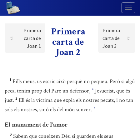
Togg
Navig
Primera
Primera
Primera
carta de
carta de
carta de
Joan 1
Joan 3
Joan 2
1
Fills meus, us escric això perquè no pequeu. Però si algú
peca, tenim prop del Pare un defensor,
Jesucrist, que és
*
2
just.
Ell és la víctima que expia els nostres pecats, i no tan
sols els nostres, sinó els del món sencer.
*
El manament de l’amor
3
Sabem que coneixem Déu si guardem els seus