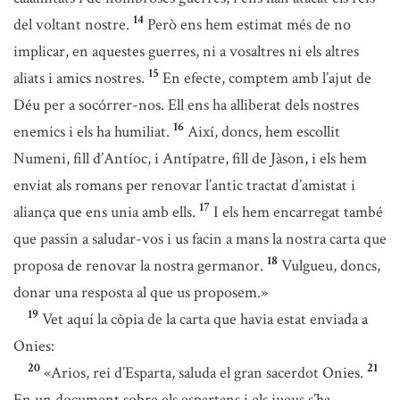
14
del voltant nostre.
Però ens hem estimat més de no
implicar, en aquestes guerres, ni a vosaltres ni els altres
15
aliats i amics nostres.
En efecte, comptem amb l’ajut de
Déu per a socórrer-nos. Ell ens ha alliberat dels nostres
16
enemics i els ha humiliat.
Així, doncs, hem escollit
Numeni, fill d’Antíoc, i Antípatre, fill de Jàson, i els hem
enviat als romans per renovar l’antic tractat d’amistat i
17
aliança que ens unia amb ells.
I els hem encarregat també
que passin a saludar-vos i us facin a mans la nostra carta que
18
proposa de renovar la nostra germanor.
Vulgueu, doncs,
donar una resposta al que us proposem.»
19
Vet aquí la còpia de la carta que havia estat enviada a
Onies:
20
21
«Arios, rei d’Esparta, saluda el gran sacerdot Onies.
En un document sobre els espartans i els jueus s’ha