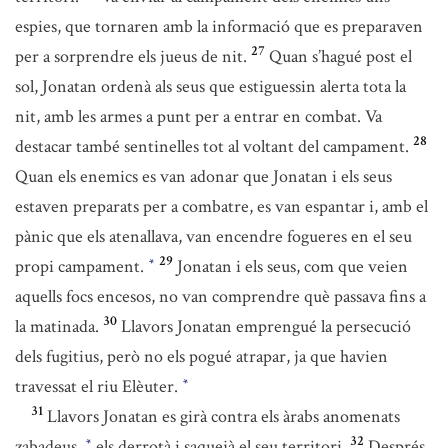
espies, que tornaren amb la informació que es preparaven
27
per a sorprendre els jueus de nit.
Quan s’hagué post el
sol, Jonatan ordenà als seus que estiguessin alerta tota la
nit, amb les armes a punt per a entrar en combat. Va
28
destacar també sentinelles tot al voltant del campament.
Quan els enemics es van adonar que Jonatan i els seus
estaven preparats per a combatre, es van espantar i, amb el
pànic que els atenallava, van encendre fogueres en el seu
29
propi campament.
Jonatan i els seus, com que veien
*
aquells focs encesos, no van comprendre què passava fins a
30
la matinada.
Llavors Jonatan emprengué la persecució
dels fugitius, però no els pogué atrapar, ja que havien
travessat el riu Elèuter.
*
31
Llavors Jonatan es girà contra els àrabs anomenats
32
zabadeus,
els derrotà i saquejà el seu territori.
Després
*