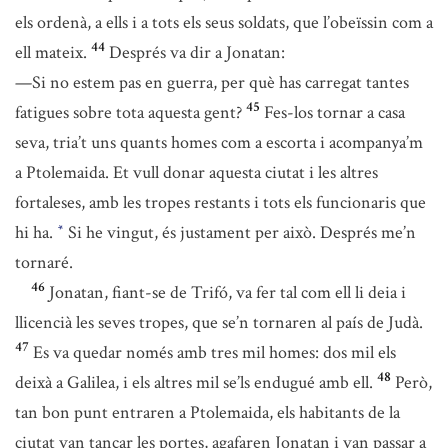
els ordenà, a ells i a tots els seus soldats, que l’obeïssin com a
44
ell mateix.
Després va dir a Jonatan:
—Si no estem pas en guerra, per què has carregat tantes
45
fatigues sobre tota aquesta gent?
Fes-los tornar a casa
seva, tria’t uns quants homes com a escorta i acompanya’m
a Ptolemaida. Et vull donar aquesta ciutat i les altres
fortaleses, amb les tropes restants i tots els funcionaris que
hi ha.
Si he vingut, és justament per això. Després me’n
*
tornaré.
46
Jonatan, fiant-se de Trifó, va fer tal com ell li deia i
llicencià les seves tropes, que se’n tornaren al país de Judà.
47
Es va quedar només amb tres mil homes: dos mil els
48
deixà a Galilea, i els altres mil se’ls endugué amb ell.
Però,
tan bon punt entraren a Ptolemaida, els habitants de la
ciutat van tancar les portes, agafaren Jonatan i van passar a