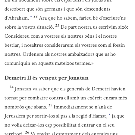
descobert que són germans i que són descendents
22
d’Abraham.
Ara que ho sabem, faríeu bé d’escriure’ns
*
23
sobre la vostra situació.
De part nostra us escrivim això:
Considereu com a vostres els nostres béns i el nostre
bestiar, i nosaltres considerarem els vostres com si fossin
nostres. Ordenem als nostres ambaixadors que us ho
comuniquin en aquests mateixos termes.»
Demetri II és vençut per Jonatan
24
Jonatan va saber que els generals de Demetri havien
tornat per combatre contra ell amb un exèrcit encara més
25
nombrós que abans.
Immediatament se n’anà de
Jerusalem per sortir-los al pas a la regió d’Hamat,
ja que
*
no volia deixar-los cap possibilitat d’entrar en el seu
26
territori.
Va enviar al campament dels enemics uns