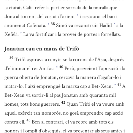
la ciutat. Calia refer la part ensorrada de la muralla que
dona al torrent del costat d’orient
i restaurar el barri
*
38
anomenat Cafenata.
Simó va reconstruir Hadid
a la
*
*
Xefelà.
La va fortificar i la proveí de portes i forrellats.
*
Jonatan cau en mans de Trifó
39
Trifó aspirava a cenyir-se la corona de l’Àsia, després
40
d’eliminar el rei Antíoc.
Però, preveient l’oposició i la
*
guerra oberta de Jonatan, cercava la manera d’agafar-lo i
41
matar-lo. I així emprengué la marxa cap a Bet-Xean.
A
*
Bet-Xean va sortir-li al pas Jonatan amb quaranta mil
42
homes, tots bons guerrers.
Quan Trifó el va veure amb
aquell exèrcit tan nombrós, no gosà emprendre cap acció
43
contra ell.
Ben al contrari, el va rebre amb tots els
honors i l’omplí d’obsequis, el va presentar als seus amics i