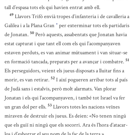
tall d’espasa tots els qui havien entrat amb ell.
49
Llavors Trifó envià tropes d’infanteria i de cavalleria a
Galilea i a la Plana Gran
per exterminar tots els partidaris
*
50
de Jonatan.
Però aquests, assabentats que Jonatan havia
estat capturat i que tant ell com els qui l’acompanyaven
estaven perduts, es van animar mútuament i van situar-se
51
en formació tancada, preparats per a avançar i combatre.
Els perseguidors, veient els jueus disposats a lluitar fins a
52
morir, es van retirar.
I així pogueren arribar tots al país
de Judà sans i estalvis, però molt alarmats. Van plorar
Jonatan i els qui l’acompanyaven, i també tot Israel va fer
53
un gran dol per ells.
Llavors totes les nacions veïnes
miraven de destruir els jueus. Es deien: «No tenen ningú
que els guiï ni ningú que els socorri. Ara és l’hora d’atacar-
los i d’esborrar el seu nom de la faç de la terra.»