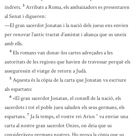
3
indrets.
Arribats a Roma, els ambaixadors es presentaren
al Senat i digueren:
—El gran sacerdot Jonatan i la nació dels jueus ens envien
per renovar l’antic tractat d’amistat i aliança que us uneix
amb ells.
4
Els romans van donar-los cartes adreçades a les
autoritats de les regions que havien de travessar perquè els
asseguressin el viatge de retorn a Judà.
5
Aquesta és la còpia de la carta que Jonatan va escriure
als espartans:
6
«El gran sacerdot Jonatan, el consell de la nació, els
sacerdots i tot el poble jueu saluden els seus germans, els
7
espartans.
Ja fa temps, el vostre rei Arios
va enviar una
*
carta al nostre gran sacerdot Onies, on deia que us
consideràveu germans nostres. Ho prova la còpia que us