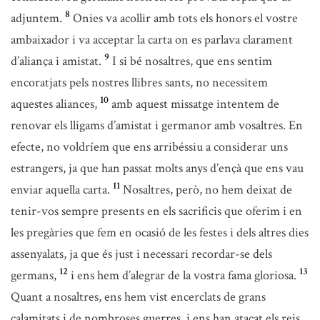
8
adjuntem.
Onies va acollir amb tots els honors el vostre
ambaixador i va acceptar la carta on es parlava clarament
9
d’aliança i amistat.
I si bé nosaltres, que ens sentim
encoratjats pels nostres llibres sants, no necessitem
10
aquestes aliances,
amb aquest missatge intentem de
renovar els lligams d’amistat i germanor amb vosaltres. En
efecte, no voldríem que ens arribéssiu a considerar uns
estrangers, ja que han passat molts anys d’ençà que ens vau
11
enviar aquella carta.
Nosaltres, però, no hem deixat de
tenir-vos sempre presents en els sacrificis que oferim i en
les pregàries que fem en ocasió de les festes i dels altres dies
assenyalats, ja que és just i necessari recordar-se dels
12
13
germans,
i ens hem d’alegrar de la vostra fama gloriosa.
Quant a nosaltres, ens hem vist encerclats de grans
calamitats i de nombroses guerres, i ens han atacat els reis