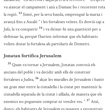
va aixecar el campament i anà a Damasc bo i recorrent tota
33
la regió.
Simó, per la seva banda, emprengué la marxa i
avançà fins a Ascaló
i les fortaleses veïnes. Es desvià cap a
*
34
Jafa, la va conquerir
i va deixar-hi una guarnició per a
defensar-la, perquè l’havien informat que els habitants
volien donar la fortalesa als partidaris de Demetri.
Jonatan fortifica Jerusalem
35
Quan va tornar a Jerusalem, Jonatan convocà els
ancians del poble i va decidir amb ells de construir
36
fortaleses a Judea,
alçar les muralles de Jerusalem i bastir
un gran mur entre la ciutadella i la ciutat per mantenir la
ciutadella separada de la ciutat i aïllada, de manera que els
37
enemics no poguessin comprar ni vendre res.
Així,
*
doncs, els habitants de Jerusalem es posaren a reconstruir