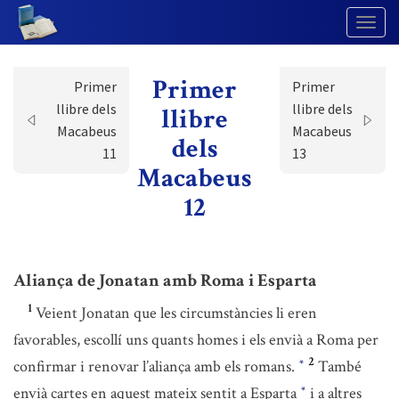
Togg
Navig
Primer
Primer
Primer
llibre dels
llibre dels
llibre
Macabeus
Macabeus
dels
11
13
Macabeus
12
Aliança de Jonatan amb Roma i Esparta
1
Veient Jonatan que les circumstàncies li eren
favorables, escollí uns quants homes i els envià a Roma per
2
confirmar i renovar l’aliança amb els romans.
També
*
envià cartes en aquest mateix sentit a Esparta
i a altres
*