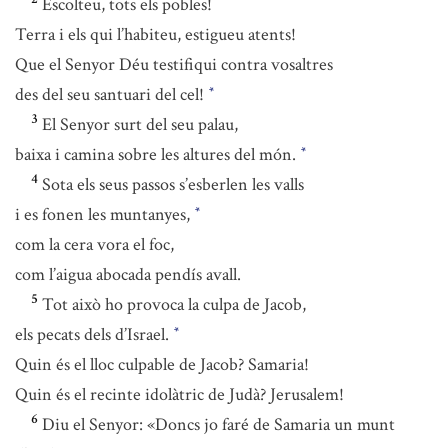
Escolteu, tots els pobles!
Terra i els qui l’habiteu, estigueu atents!
Que el Senyor Déu testifiqui contra vosaltres
des del seu santuari del cel!
*
3
El Senyor surt del seu palau,
baixa i camina sobre les altures del món.
*
4
Sota els seus passos s’esberlen les valls
i es fonen les muntanyes,
*
com la cera vora el foc,
com l’aigua abocada pendís avall.
5
Tot això ho provoca la culpa de Jacob,
els pecats dels d’Israel.
*
Quin és el lloc culpable de Jacob? Samaria!
Quin és el recinte idolàtric de Judà? Jerusalem!
6
Diu el Senyor: «Doncs jo faré de Samaria un munt