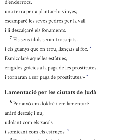
d’enderrocs,
una terra per a plantar-hi vinyes;
escamparé les seves pedres per la vall
i li descalçaré els fonaments.
7
Els seus ídols seran trossejats,
i els guanys que en treu, llançats al foc.
*
Esmicolaré aquelles estàtues,
erigides gràcies a la paga de les prostitutes,
i tornaran a ser paga de prostitutes.»
*
Lamentació per les ciutats de Judà
8
Per això em doldré i em lamentaré,
aniré descalç i nu,
udolant com els xacals
i somicant com els estruços.
*
9