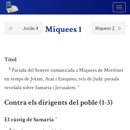
Togg
Navig
Miquees 1
Jonàs 4
Miquees 2
Títol
1
Paraula del Senyor comunicada a Miquees de Morèixet
en temps de Jotam, Acaz i Ezequies, reis de Judà: paraula
revelada sobre Samaria i Jerusalem.
*
Contra els dirigents del poble (1-3)
El càstig de Samaria
*
2