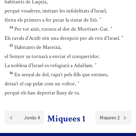
habitants de Laquix,
perquè vosaltres, imitant les infidelitats d’Israel,
fóreu els primers a fer pecar la ciutat de Sió.
*
14
Per tot això, torneu el dot de Morèixet-Gat.
*
Els ravals d’Aczib són una decepció per als reis d’Israel.
*
15
Habitants de Mareixà,
el Senyor us tornarà a enviar el conqueridor.
La noblesa d’Israel es refugiarà a Adul·lam.
*
16
En senyal de dol, rapa’t pels fills que estimes,
deixa’t el cap pelat com un voltor,
*
perquè els han deportat lluny de tu.
Miquees 1
Jonàs 4
Miquees 2