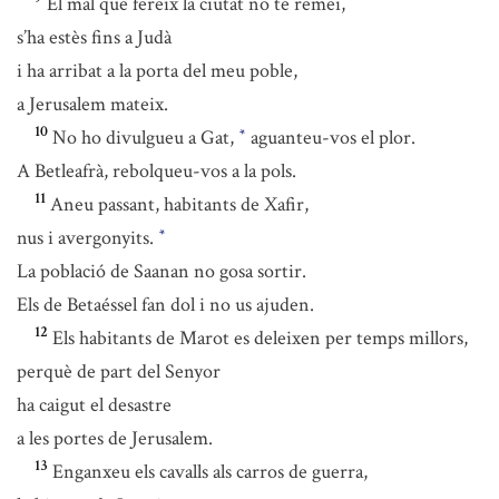
El mal que fereix la ciutat no té remei,
s’ha estès fins a Judà
i ha arribat a la porta del meu poble,
a Jerusalem mateix.
10
No ho divulgueu a Gat,
aguanteu-vos el plor.
*
A Betleafrà, rebolqueu-vos a la pols.
11
Aneu passant, habitants de Xafir,
nus i avergonyits.
*
La població de Saanan no gosa sortir.
Els de Betaéssel fan dol i no us ajuden.
12
Els habitants de Marot es deleixen per temps millors,
perquè de part del Senyor
ha caigut el desastre
a les portes de Jerusalem.
13
Enganxeu els cavalls als carros de guerra,