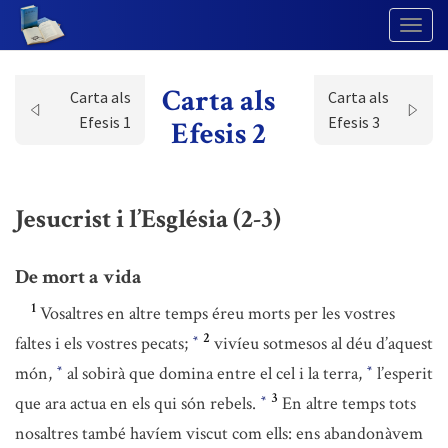
Togg
Navig
Carta als
Carta als
Carta als
Efesis 1
Efesis 3
Efesis 2
Jesucrist i l’Església (2-3)
De mort a vida
1
Vosaltres en altre temps éreu morts per les vostres
2
faltes i els vostres pecats;
vivíeu sotmesos al déu d’aquest
*
món,
al sobirà que domina entre el cel i la terra,
l’esperit
*
*
3
que ara actua en els qui són rebels.
En altre temps tots
*
nosaltres també havíem viscut com ells: ens abandonàvem