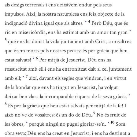
als desigs terrenals i ens deixàvem endur pels seus
impulsos. Així, la nostra naturalesa ens feia objecte de la
4
indignació divina igual que als altres.
Però Déu, que és
*
ric en misericòrdia, ens ha estimat amb un amor tan gran
*
5
que ens ha donat la vida juntament amb Crist, a nosaltres
que érem morts pels nostres pecats: és per gràcia que heu
6
estat salvats!
Per mitjà de Jesucrist, Déu ens ha
*
ressuscitat amb ell i ens ha entronitzat dalt al cel juntament
7
amb ell;
així, davant els segles que vindran, i en virtut
*
de la bondat que ens ha tingut en Jesucrist, ha volgut
deixar ben clara la incomparable riquesa de la seva gràcia.
*
8
És per la gràcia que heu estat salvats per mitjà de la fe! I
9
això no ve de vosaltres: és un do de Déu.
No és fruit de
10
les obres,
perquè ningú no pugui gloriar-se’n.
Som
*
*
obra seva: Déu ens ha creat en Jesucrist, i ens ha destinat a