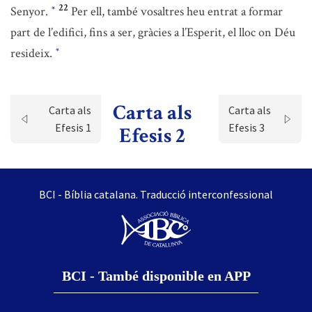
22
Senyor.
Per ell, també vosaltres heu entrat a formar
*
part de l’edifici, fins a ser, gràcies a l’Esperit, el lloc on Déu
resideix.
*
Carta als
Carta als
Carta als
Efesis 1
Efesis 3
Efesis 2
BCI - Bíblia catalana. Traducció interconfessional
BCI - També disponible en APP