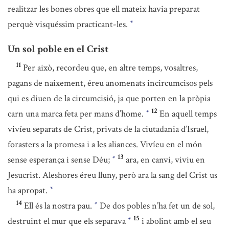
realitzar les bones obres que ell mateix havia preparat
perquè visquéssim practicant-les.
*
Un sol poble en el Crist
11
Per això, recordeu que, en altre temps, vosaltres,
pagans de naixement, éreu anomenats incircumcisos pels
qui es diuen de la circumcisió, ja que porten en la pròpia
12
carn una marca feta per mans d’home.
En aquell temps
*
vivíeu separats de Crist, privats de la ciutadania d’Israel,
forasters a la promesa i a les aliances. Vivíeu en el món
13
sense esperança i sense Déu;
ara, en canvi, viviu en
*
Jesucrist. Aleshores éreu lluny, però ara la sang del Crist us
ha apropat.
*
14
Ell és la nostra pau.
De dos pobles n’ha fet un de sol,
*
15
destruint el mur que els separava
i abolint amb el seu
*