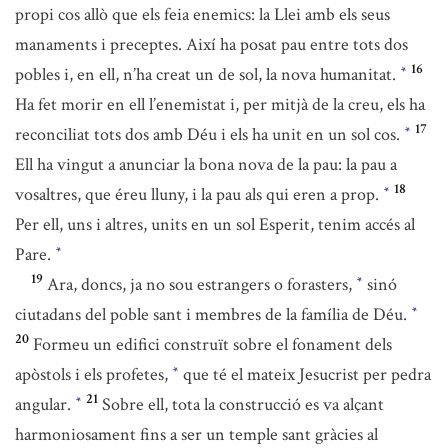
propi cos allò que els feia enemics: la Llei amb els seus
manaments i preceptes. Així ha posat pau entre tots dos
16
pobles i, en ell, n’ha creat un de sol, la nova humanitat.
*
Ha fet morir en ell l’enemistat i, per mitjà de la creu, els ha
17
reconciliat tots dos amb Déu i els ha unit en un sol cos.
*
Ell ha vingut a anunciar la bona nova de la pau: la pau a
18
vosaltres, que éreu lluny, i la pau als qui eren a prop.
*
Per ell, uns i altres, units en un sol Esperit, tenim accés al
Pare.
*
19
Ara, doncs, ja no sou estrangers o forasters,
sinó
*
ciutadans del poble sant i membres de la família de Déu.
*
20
Formeu un edifici construït sobre el fonament dels
apòstols i els profetes,
que té el mateix Jesucrist per pedra
*
21
angular.
Sobre ell, tota la construcció es va alçant
*
harmoniosament fins a ser un temple sant gràcies al