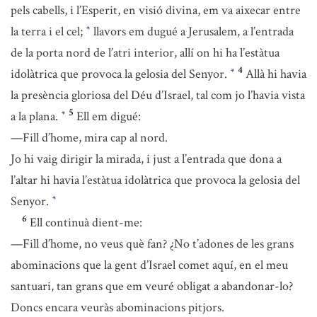
pels cabells, i l’Esperit, en visió divina, em va aixecar entre
la terra i el cel;
llavors em dugué a Jerusalem, a l’entrada
*
de la porta nord de l’atri interior, allí on hi ha l’estàtua
4
idolàtrica que provoca la gelosia del Senyor.
Allà hi havia
*
la presència gloriosa del Déu d’Israel, tal com jo l’havia vista
5
a la plana.
Ell em digué:
*
—Fill d’home, mira cap al nord.
Jo hi vaig dirigir la mirada, i just a l’entrada que dona a
l’altar hi havia l’estàtua idolàtrica que provoca la gelosia del
Senyor.
*
6
Ell continuà dient-me:
—Fill d’home, no veus què fan? ¿No t’adones de les grans
abominacions que la gent d’Israel comet aquí, en el meu
santuari, tan grans que em veuré obligat a abandonar-lo?
Doncs encara veuràs abominacions pitjors.