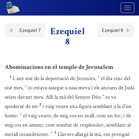
Togg
Navig
Ezequiel
Ezequiel 7
Ezequiel 9
8
Abominacions en el temple de Jerusalem
1
L’any sisè de la deportació de Jeconies,
el dia cinc del
*
sisè mes,
jo estava assegut a casa meva i els ancians de Judà
*
seien davant meu. Allí la mà del Senyor Déu
es va
*
2
apoderar de mi
i vaig veure una figura semblant a la d’un
home:
el vaig veure, de mig cos en avall, com un foc, i de
*
mig cos en amunt, com nimbat de resplendor, semblant al
3
metall incandescent.
Llavors allargà la mà, em prengué
*