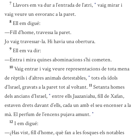
7
Llavors em va dur a l’entrada de l’atri,
vaig mirar i
*
vaig veure un esvoranc a la paret.
8
Ell em digué:
—Fill d’home, travessa la paret.
Jo vaig travessar-la. Hi havia una obertura.
9
Ell em va dir:
—Entra i mira quines abominacions s’hi cometen.
10
Vaig entrar i vaig veure representacions de tota mena
de rèptils i d’altres animals detestables,
tots els ídols
*
11
d’Israel, gravats a la paret tot al voltant.
Setanta homes
dels ancians d’Israel,
entre ells Jaazaniahu, fill de Xafan,
*
estaven drets davant d’ells, cada un amb el seu encenser a la
mà. El perfum de l’encens pujava amunt.
*
12
I em digué:
—¿Has vist, fill d’home, què fan a les fosques els notables