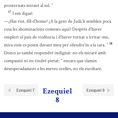
prosternats mirant al sol.
*
17
I em digué:
—¿Has vist, fill d’home? ¿A la gent de Judà li semblen poca
cosa les abominacions comeses aquí? Després d’haver
omplert el país de violència i d’haver tornat a irritar-me,
18
mira com es posen davant meu per ofendre’m a la cara.
*
Doncs jo també respondré indignat: no els miraré amb
compassió ni en tindré pietat;
encara que clamin
*
desesperadament a les meves orelles, no els escoltaré.
Ezequiel
Ezequiel 7
Ezequiel 9
8