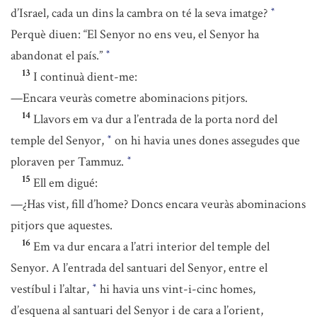
d’Israel, cada un dins la cambra on té la seva imatge?
*
Perquè diuen: “El Senyor no ens veu, el Senyor ha
abandonat el país.”
*
13
I continuà dient-me:
—Encara veuràs cometre abominacions pitjors.
14
Llavors em va dur a l’entrada de la porta nord del
temple del Senyor,
on hi havia unes dones assegudes que
*
ploraven per Tammuz.
*
15
Ell em digué:
—¿Has vist, fill d’home? Doncs encara veuràs abominacions
pitjors que aquestes.
16
Em va dur encara a l’atri interior del temple del
Senyor. A l’entrada del santuari del Senyor, entre el
vestíbul i l’altar,
hi havia uns vint-i-cinc homes,
*
d’esquena al santuari del Senyor i de cara a l’orient,