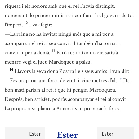
riquesa i els honors amb què el rei l’havia distingit,
nomenant-lo primer ministre i confiant-li el govern de tot
12
l’imperi.
I va afegir:
—La reina no ha invitat ningú més que a mi per a
acompanyar el rei al seu convit. I també m’ha tornat a
13
convidar per a demà.
Però res d’això no em satisfà
mentre vegi el jueu Mardoqueu a palau.
14
Llavors la seva dona Zosara i els seus amics li van dir:
—Fes preparar una forca de vint-i-cinc metres d’alt.
De
*
bon matí parla’n al rei, i que hi pengin Mardoqueu.
Després, ben satisfet, podràs acompanyar el rei al convit.
La proposta va plaure a Aman, i van preparar la forca.
Ester
Ester
Ester