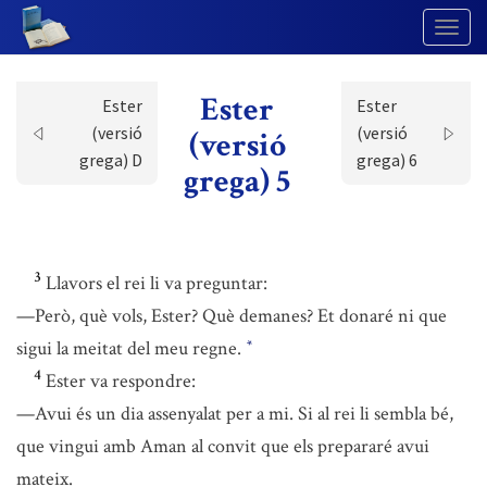
Togg
Navig
Ester
Ester
Ester
(versió
(versió
(versió
grega) D
grega) 6
grega) 5
3
Llavors el rei li va preguntar:
—Però, què vols, Ester? Què demanes? Et donaré ni que
sigui la meitat del meu regne.
*
4
Ester va respondre:
—Avui és un dia assenyalat per a mi. Si al rei li sembla bé,
que vingui amb Aman al convit que els prepararé avui
mateix.