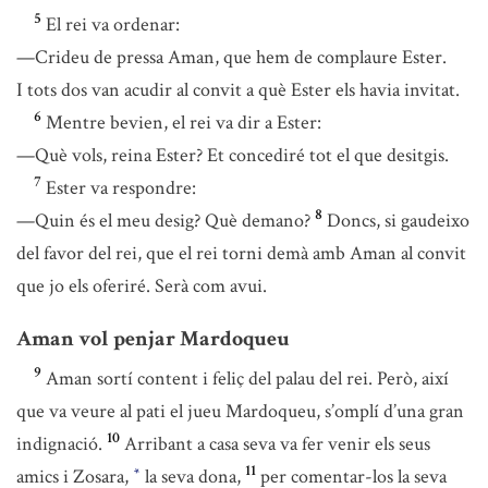
5
El rei va ordenar:
—Crideu de pressa Aman, que hem de complaure Ester.
I tots dos van acudir al convit a què Ester els havia invitat.
6
Mentre bevien, el rei va dir a Ester:
—Què vols, reina Ester? Et concediré tot el que desitgis.
7
Ester va respondre:
8
—Quin és el meu desig? Què demano?
Doncs, si gaudeixo
del favor del rei, que el rei torni demà amb Aman al convit
que jo els oferiré. Serà com avui.
Aman vol penjar Mardoqueu
9
Aman sortí content i feliç del palau del rei. Però, així
que va veure al pati el jueu Mardoqueu, s’omplí d’una gran
10
indignació.
Arribant a casa seva va fer venir els seus
11
amics i Zosara,
la seva dona,
per comentar-los la seva
*